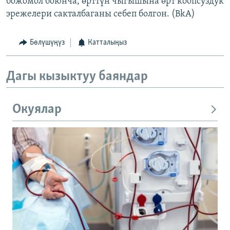
божомол боюнча, өрттүн чыгышына өрт коопсуздук
эрежелери сакталбаганы себеп болгон. (BkA)
Бөлүшүңүз
Катталыңыз
Дагы кызыктуу баяндар
Окуялар