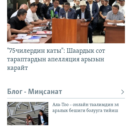
"75чилердин каты": Шаардык сот
тараптардын апелляция арызын
карайт
Блог - Миңсанат
Ала-Тоо – онлайн таалимдин эл
аралык бешиги болууга тийиш