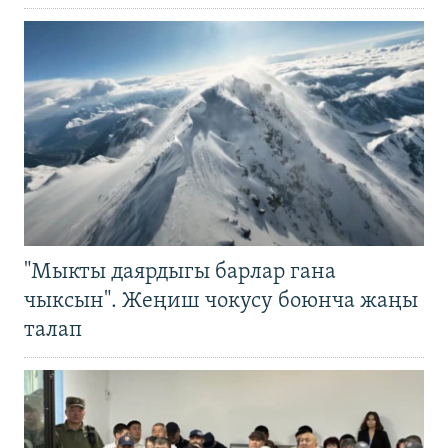
"Мыкты даярдыгы барлар гана
чыксын". Жеңиш чокусу боюнча жаңы
талап