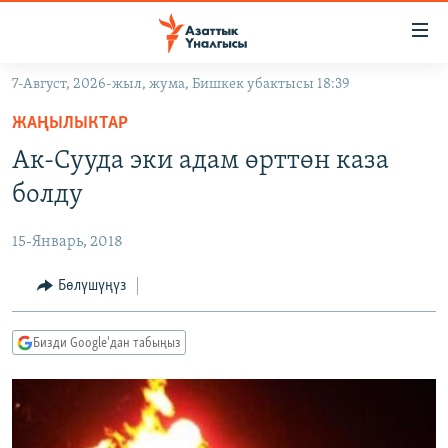
Линктер
Мазмунга
өтүңүз
7-Август, 2026-жыл, жума, Бишкек убактысы 18:39
Навигацияга
ЖАҢЫЛЫКТАР
өтүңүз
ЖАҢЫЛЫКТАР
КЫРГЫЗСТАН
Издөөгө
Ак-Сууда эки адам өрттөн каза
салыңыз
ДҮЙНӨ
КЫРГЫЗСТАН
болду
УКРАИНА
САЯСАТ
ДҮЙНӨ
15-Январь, 2018
АТАЙЫН ИЛИКТӨӨ
ЭКОНОМИКА
БОРБОР АЗИЯ
ТВ ПРОГРАММАЛАР
Бөлүшүңүз
МАДАНИЯТ
ПОДКАСТ
БҮГҮН АЗАТТЫКТА
Бизди Google'дан табыңыз
ӨЗГӨЧӨ ПИКИР
ЭКСПЕРТТЕР ТАЛДАЙТ
БИЗ ЖАНА ДҮЙНӨ
Русский
ДАНИСТЕ