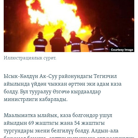
ОНЛАЙН ШЕРИНЕ
ЭЖЕ-СИҢДИЛЕР
АЗАТТЫК+
ЫҢГАЙСЫЗ СУРООЛОР
ЭЕ/АРнун бардык сайттары
Иллюстрациялык сүрөт.
Ысык-Көлдүн Ак-Суу районундагы Тегизчил
айылында үйдөн чыккан өрттөн эки адам каза
болду. Бул тууралуу Өзгөчө кырдаалдар
министрлиги кабарлады.
Маалыматка ылайык, каза болгондор ушул
айылдын 69 жаштагы жана 54 жаштагы
тургундары экени белгилүү болду. Алдын-ала