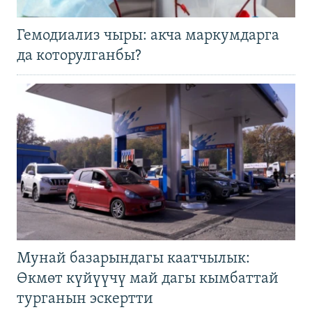
Гемодиализ чыры: акча маркумдарга
да которулганбы?
Мунай базарындагы каатчылык:
Өкмөт күйүүчү май дагы кымбаттай
турганын эскертти