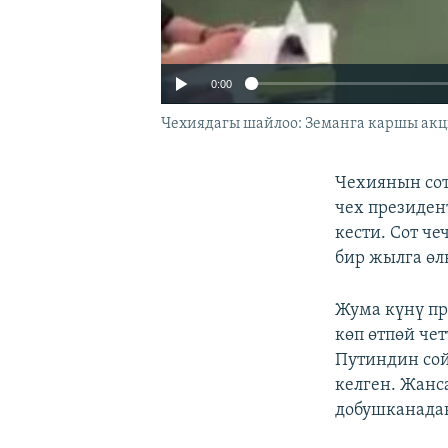
0:00
Чехиядагы шайлоо: Земанга каршы акц
Чехиянын со
чех президен
кести. Сот ч
бир жылга өл
Жума күнү п
көп өтпөй че
Путиндин сой
келген. Жанс
добушканадан