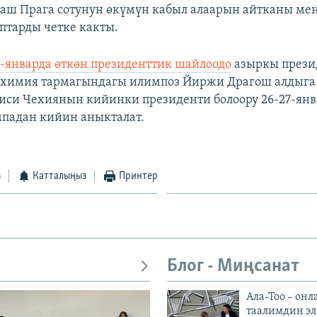
ш Прага сотунун өкүмүн кабыл алаарын айтканы мен
птарды четке какты.
3-январда өткөн президенттик шайлоодо
азыркы прези
 химия тармагындагы илимпоз Йиржи Драгош алдыг
си Чехиянын кийинки президенти болоору 26-27-ян
падан кийин аныкталат.
з
Катталыңыз
Принтер
Блог - Миңсанат
Ала-Тоо – онл
таалимдин эл