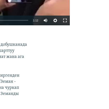
1:12
EMBED
БӨЛҮШҮҮ
 добушканада
шарттуу
нат жана ага
киргенден
"Земан -
на чуркап
т Земанды