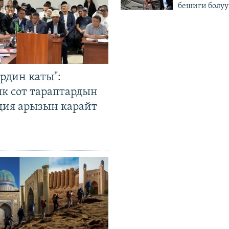
бешиги болуу
рдин каты":
к сот тараптардын
ция арызын карайт