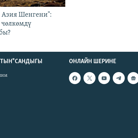
р Азия Шенгени":
 чөлкөмдү
бы?
КТЫН" САНДЫГЫ
ОНЛАЙН ШЕРИНЕ
лим