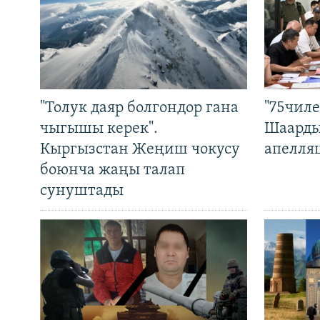
"Толук даяр болгондор гана
"75чиле
чыгышы керек".
Шаарды
Кыргызстан Жеңиш чокусу
апелля
боюнча жаңы талап
сунуштады