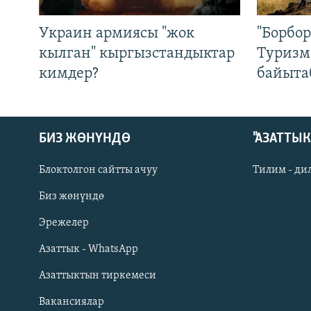
Украин армиясы "жок
"Борбо
кылган" кыргызстандыктар
Туризм
кимдер?
байыта
БИЗ ЖӨНҮНДӨ
"АЗАТТЫ
Блоктолгон сайтты ачуу
Тилим - ди
Биз жөнүндө
Русский
Эрежелер
Азаттык - WhatsApp
ОНЛАЙН ШЕРИНЕ
Азаттыктын тиркемеси
Вакансиялар