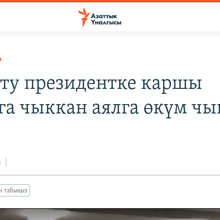
Р
оту президентке каршы
га чыккан аялга өкүм ч
з
ан табыңыз