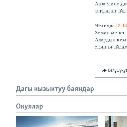
Анжелине Диа
тагылган айы
Чехияда
12-1
Земан менен
Алардын кими
экинчи айлам
Бөлүшүңү
Дагы кызыктуу баяндар
Окуялар