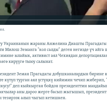
ия.
ту Украинанын жараны Анжелина Диашты Прагадагы
ти Милош Земанга "кол салды" деген негизде үч айга 
ечимине ылайык, активист аял Чехиядан депортацияла
көгө кирүүгө тыюу салынат.
резидент Земан Прагадагы добушканалардын бирине 
тте күтүп турган аял үстүңкү кийимин чечип жиберип, 
кусу!" деп кыйкырган бойдон президенттин маңдайы
акчылар аны дароо жерге басып жыгышып, президен
 тезирээк алып чыгып кетишкен.