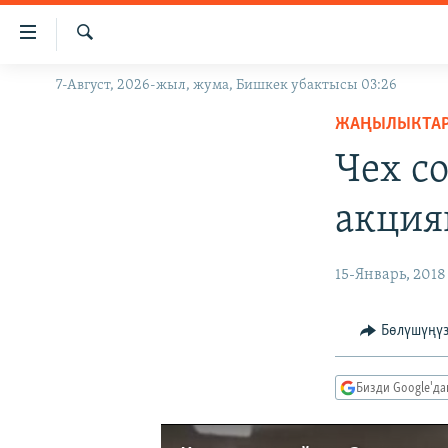
Линктер
Мазмунга
өтүңүз
Издөө
7-Август, 2026-жыл, жума, Бишкек убактысы 03:26
ЖАҢЫЛЫКТАР
Навигацияга
өтүңүз
ЖАҢЫЛЫКТА
КЫРГЫЗСТАН
Издөөгө
Чех с
ДҮЙНӨ
КЫРГЫЗСТАН
салыңыз
УКРАИНА
САЯСАТ
ДҮЙНӨ
акция
АТАЙЫН ИЛИКТӨӨ
ЭКОНОМИКА
БОРБОР АЗИЯ
ТВ ПРОГРАММАЛАР
МАДАНИЯТ
15-Январь, 2018
ПОДКАСТ
БҮГҮН АЗАТТЫКТА
Бөлүшүңү
ӨЗГӨЧӨ ПИКИР
ЭКСПЕРТТЕР ТАЛДАЙТ
БИЗ ЖАНА ДҮЙНӨ
Бизди Google'д
ДАНИСТЕ