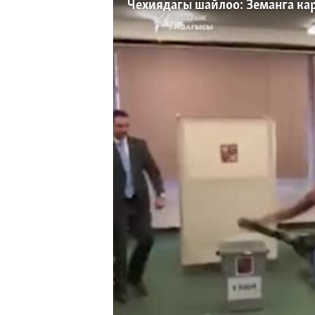
ЭЖЕ-СИҢДИЛЕР
Чехиядагы шайлоо: Земанга ка
АЗАТТЫК+
ЫҢГАЙСЫЗ СУРООЛОР