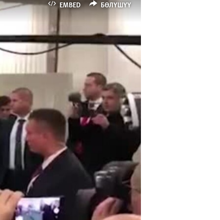
EMBED
БӨЛҮШҮҮ