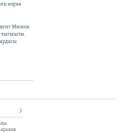
ен өзүнө
дент Милош
а чыгышты.
вардагы
айн
 аралык