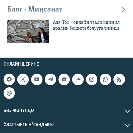
Блог - Миңсанат
Ала-Тоо – онлайн таалимдин эл
аралык бешиги болууга тийиш
ОНЛАЙН ШЕРИНЕ
БИЗ ЖӨНҮНДӨ
"АЗАТТЫКТЫН" САНДЫГЫ