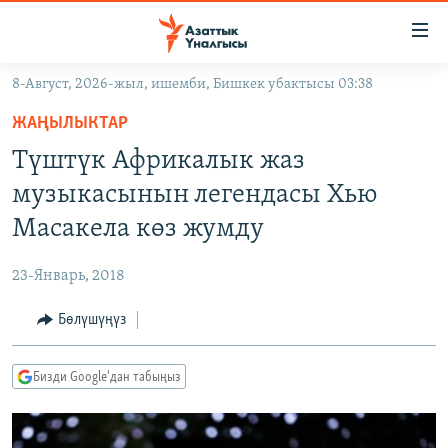
Линктер
Мазмунга
өтүңүз
8-Август, 2026-жыл, ишемби, Бишкек убактысы 03:38
Навигацияга
ЖАҢЫЛЫКТАР
өтүңүз
ЖАҢЫЛЫКТАР
КЫРГЫЗСТАН
Издөөгө
Түштүк Африкалык жаз
салыңыз
ДҮЙНӨ
КЫРГЫЗСТАН
музыкасынын легендасы Хью
УКРАИНА
САЯСАТ
ДҮЙНӨ
Масакела көз жумду
АТАЙЫН ИЛИКТӨӨ
ЭКОНОМИКА
БОРБОР АЗИЯ
23-Январь, 2018
ТВ ПРОГРАММАЛАР
МАДАНИЯТ
Бөлүшүңүз
ПОДКАСТ
БҮГҮН АЗАТТЫКТА
ӨЗГӨЧӨ ПИКИР
ЭКСПЕРТТЕР ТАЛДАЙТ
Бизди Google'дан табыңыз
БИЗ ЖАНА ДҮЙНӨ
Русский
ДАНИСТЕ