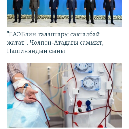
"ЕАЭБдин талаптары сакталбай
жатат". Чолпон-Атадагы саммит,
Пашиняндын сыны