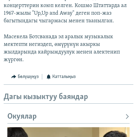
концерттерин коюп келген. Кошмо Штаттарда ал
1967-жылы "Up,Up and Away" деген поп-жаз
багытындагы чыгармасы менен таанылган.
Масекела Ботсванада эл аралык музыкалык
мектепти негиздеп, өмүрүнүн акыркы
жылдарында кайрымдуулук менен алектенип
жүргөн.
Бөлүшүңүз
Катталыңыз
Дагы кызыктуу баяндар
Окуялар