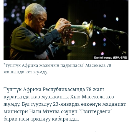
ОНЛАЙН ШЕРИНЕ
ЭЖЕ-СИҢДИЛЕР
АЗАТТЫК+
ЫҢГАЙСЫЗ СУРООЛОР
ЭЕ/АРнун бардык сайттары
"Түштүк Африка жазынын падышасы" Масекела 78
жашында көз жумду.
Түштүк Африка Республикасында 78 жаш
курагында жаз музыканты Хью Масекела көз
жумду. Бул тууралуу 23-январда өлкөнүн маданият
министри Нати Мтетва өзүнүн "Твиттердеги"
баракчасы аркылуу кабарлады.