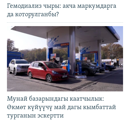
Гемодиализ чыры: акча маркумдарга
да которулганбы?
Мунай базарындагы каатчылык:
Өкмөт күйүүчү май дагы кымбаттай
турганын эскертти