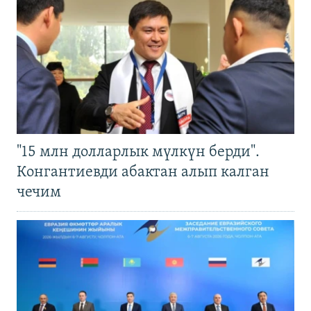
"15 млн долларлык мүлкүн берди".
Конгантиевди абактан алып калган
чечим