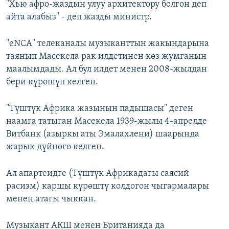
"Хью афро-жаздын улуу архитектору болгон деп
айта алабыз" - деп жазды министр.
"eNCA" телеканалы музыканттын жакындарына
таянып Масекела рак илдетинен көз жумганын
маалымдады. Ал бул илдет менен 2008-жылдан
бери күрөшүп келген.
"Түштүк Африка жазынын падышасы" деген
наамга татыган Масекела 1939-жылы 4-апрелде
Витбанк (азыркы аты Эмалахлени) шаарында
жарык дүйнөгө келген.
Ал апартеидге (Түштүк Африкадагы саясий
расизм) каршы күрөштү колдогон чыгармалары
менен атагы чыккан.
Музыкант АКШ менен Британияда да