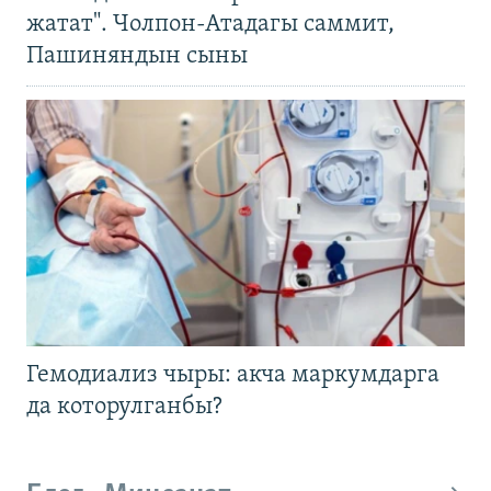
жатат". Чолпон-Атадагы саммит,
Пашиняндын сыны
Гемодиализ чыры: акча маркумдарга
да которулганбы?