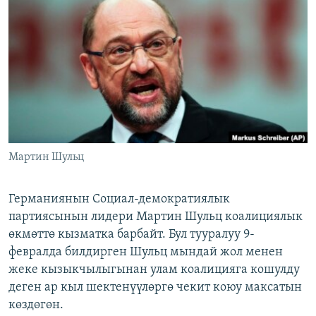
ОНЛАЙН ШЕРИНЕ
ЭЖЕ-СИҢДИЛЕР
АЗАТТЫК+
ЫҢГАЙСЫЗ СУРООЛОР
ЭЕ/АРнун бардык сайттары
Мартин Шульц
Германиянын Социал-демократиялык
партиясынын лидери Мартин Шульц коалициялык
өкмөттө кызматка барбайт. Бул тууралуу 9-
февралда билдирген Шульц мындай жол менен
жеке кызыкчылыгынан улам коалицияга кошулду
деген ар кыл шектенүүлөргө чекит коюу максатын
көздөгөн.