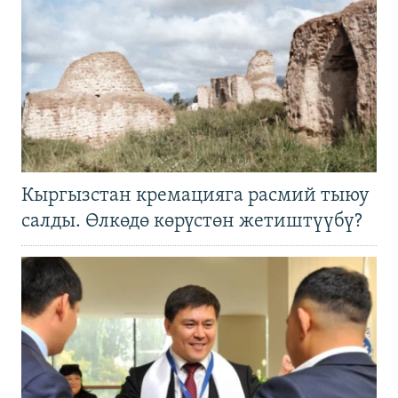
Кыргызстан кремацияга расмий тыюу
салды. Өлкөдө көрүстөн жетиштүүбү?