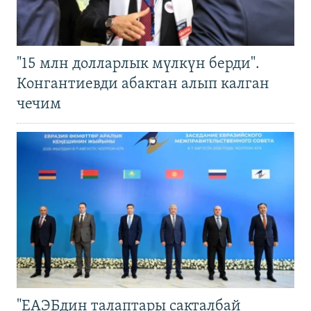
"15 млн долларлык мүлкүн берди".
Конгантиевди абактан алып калган
чечим
"ЕАЭБдин талаптары сакталбай