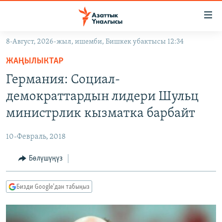
Линктер
Мазмунга
өтүңүз
8-Август, 2026-жыл, ишемби, Бишкек убактысы 12:34
Навигацияга
ЖАҢЫЛЫКТАР
өтүңүз
ЖАҢЫЛЫКТАР
КЫРГЫЗСТАН
Издөөгө
Германия: Социал-
салыңыз
ДҮЙНӨ
КЫРГЫЗСТАН
демократтардын лидери Шульц
УКРАИНА
САЯСАТ
ДҮЙНӨ
министрлик кызматка барбайт
АТАЙЫН ИЛИКТӨӨ
ЭКОНОМИКА
БОРБОР АЗИЯ
10-Февраль, 2018
ТВ ПРОГРАММАЛАР
МАДАНИЯТ
Бөлүшүңүз
ПОДКАСТ
БҮГҮН АЗАТТЫКТА
ӨЗГӨЧӨ ПИКИР
ЭКСПЕРТТЕР ТАЛДАЙТ
Бизди Google'дан табыңыз
БИЗ ЖАНА ДҮЙНӨ
Русский
ДАНИСТЕ