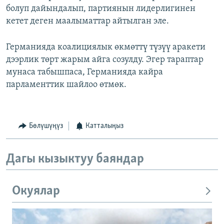
болуп дайындалып, партиянын лидерлигинен
кетет деген маалыматтар айтылган эле.
Германияда коалициялык өкмөттү түзүү аракети
дээрлик төрт жарым айга созулду. Эгер тараптар
мунаса табышпаса, Германияда кайра
парламенттик шайлоо өтмөк.
Бөлүшүңүз
Катталыңыз
Дагы кызыктуу баяндар
Окуялар