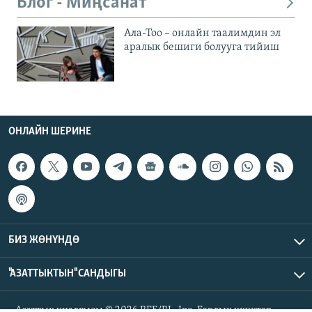
Блог - Миңсанат
Ала-Тоо – онлайн таалимдин эл
аралык бешиги болууга тийиш
ОНЛАЙН ШЕРИНЕ
БИЗ ЖӨНҮНДӨ
"АЗАТТЫКТЫН" САНДЫГЫ
Азаттык үналгысы © 2026 RFE/RL, Inc. Бардык укуктар