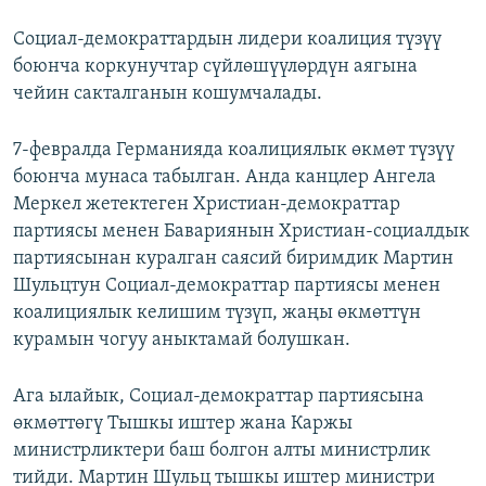
Социал-демократтардын лидери коалиция түзүү
боюнча коркунучтар сүйлөшүүлөрдүн аягына
чейин сакталганын кошумчалады.
7-февралда Германияда коалициялык өкмөт түзүү
боюнча мунаса табылган. Анда канцлер Ангела
Меркел жетектеген Христиан-демократтар
партиясы менен Бавариянын Христиан-социалдык
партиясынан куралган саясий биримдик Мартин
Шульцтун Социал-демократтар партиясы менен
коалициялык келишим түзүп, жаңы өкмөттүн
курамын чогуу аныктамай болушкан.
Ага ылайык, Социал-демократтар партиясына
өкмөттөгү Тышкы иштер жана Каржы
министрликтери баш болгон алты министрлик
тийди. Мартин Шульц тышкы иштер министри