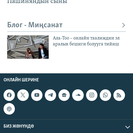
Пашиняндын сыны
Блог - Миңсанат
Ала-Тоо – онлайн таалимдин эл
аралык бешиги болууга тийиш
ОНЛАЙН ШЕРИНЕ
БИЗ ЖӨНҮНДӨ