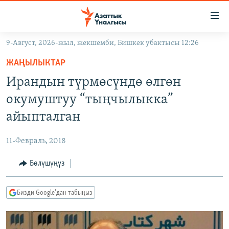
Линктер
Мазмунга
өтүңүз
9-Август, 2026-жыл, жекшемби, Бишкек убактысы 12:26
Навигацияга
ЖАҢЫЛЫКТАР
өтүңүз
ЖАҢЫЛЫКТАР
КЫРГЫЗСТАН
Издөөгө
Ирандын түрмөсүндө өлгөн
салыңыз
ДҮЙНӨ
КЫРГЫЗСТАН
окумуштуу “тыңчылыкка”
УКРАИНА
САЯСАТ
ДҮЙНӨ
айыпталган
АТАЙЫН ИЛИКТӨӨ
ЭКОНОМИКА
БОРБОР АЗИЯ
11-Февраль, 2018
ТВ ПРОГРАММАЛАР
МАДАНИЯТ
Бөлүшүңүз
ПОДКАСТ
БҮГҮН АЗАТТЫКТА
ӨЗГӨЧӨ ПИКИР
ЭКСПЕРТТЕР ТАЛДАЙТ
Бизди Google'дан табыңыз
БИЗ ЖАНА ДҮЙНӨ
Русский
ДАНИСТЕ