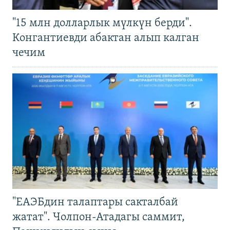
"15 млн долларлык мүлкүн берди".
Конгантиевди абактан алып калган
чечим
"ЕАЭБдин талаптары сакталбай
жатат". Чолпон-Атадагы саммит,