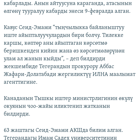
кабарлады. Анын айтуусуна караганда, атасынын
өлгөнү тууралуу кабарды энеси 9-февралда алган.
Кавус Сеид-Эмами “тыңчылыкка байланыштуу
иште айыпталуучулардын бири болчу. Тилекке
каршы, көптөр аны айыптаган көрсөтмө
беришкенден кийин жана өз көрсөтмөлөрүнөн
улам ал жанын кыйды”, – деп билдирди
жекшембиде Тегерандын прокурору Аббас
Жафари-Долатабади жергиликтүү ИЛНА маалымат
агенттигине.
Канаданын Тышкы иштер министрлигинин өкүлү
окуянын чоо-жайы иликтенип жатканын
билдирди.
63 жаштагы Сеид-Эмами АКШда билим алган.
Тегерандагы Имам Садех университетинин