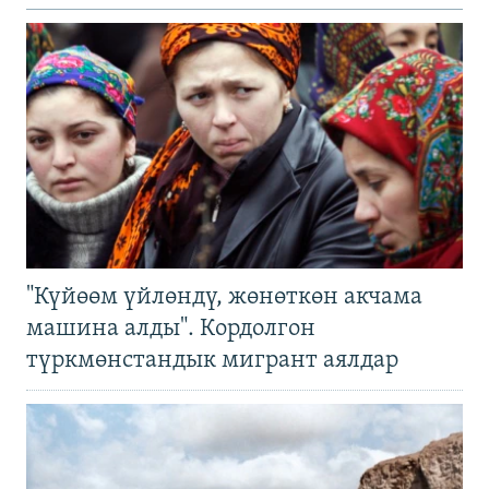
"Күйөөм үйлөндү, жөнөткөн акчама
машина алды". Кордолгон
түркмөнстандык мигрант аялдар