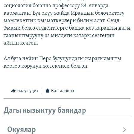
социология боюнча профессору 24-январда
кармалган. Бул окуу жайда Ирандын болочоктогу
мамлекеттик кызматкерлери билим алат. Сеид-
Эмами болсо студенттерге башка көз карашты дагы
тааныштырууну өз милдети катары сезгенин
айтып келген.
Ал буга чейин Перс булуңундагы жаратылышты
коргоо корунун жетекчиси болгон.
Бөлүшүңүз
Катталыңыз
Дагы кызыктуу баяндар
Окуялар