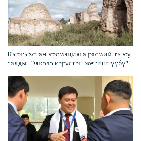
Кыргызстан кремацияга расмий тыюу
салды. Өлкөдө көрүстөн жетиштүүбү?