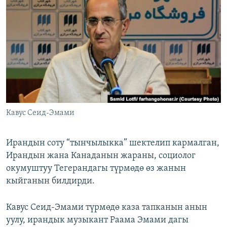
ОНЛАЙН ШЕРИНЕ
ЭЖЕ-СИҢДИЛЕР
АЗАТТЫК+
ЫҢГАЙСЫЗ СУРООЛОР
ЭЕ/АРнун бардык сайттары
Кавус Сеид-Эмами
Ирандын соту “тынчылыкка” шектелип кармалган,
Ирандын жана Канаданын жараны, социолог
окумуштуу Тегерандагы түрмөдө өз жанын
кыйганын билдирди.
Кавус Сеид-Эмами түрмөдө каза тапканын анын
уулу, ирандык музыкант Раама Эмами дагы