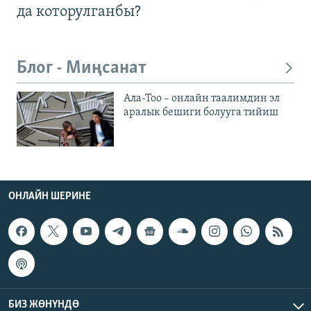
да которулганбы?
Блог - Миңсанат
Ала-Тоо – онлайн таалимдин эл
аралык бешиги болууга тийиш
ОНЛАЙН ШЕРИНЕ
БИЗ ЖӨНҮНДӨ