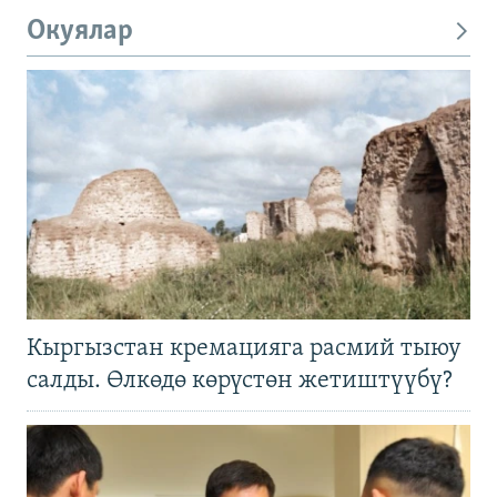
Окуялар
Кыргызстан кремацияга расмий тыюу
салды. Өлкөдө көрүстөн жетиштүүбү?