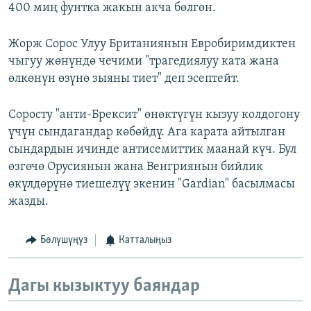
400 миң фунтка жакын акча бөлгөн.
Жорж Сорос Улуу Британиянын Евробиримдиктен
чыгуу жөнүндө чечими "трагедиялуу ката жана
өлкөнүн өзүнө зыяны тиет" деп эсептейт.
Соросту "анти-Брексит" өнөктүгүн кызуу колдогону
үчүн сындагандар көбөйдү. Ага карата айтылган
сындардын ичинде антисемиттик маанай күч. Бул
өзгөчө Орусиянын жана Венгриянын бийлик
өкүлдөрүнө тиешелүү экенин "Gardian" басылмасы
жазды.
Бөлүшүңүз
Катталыңыз
Дагы кызыктуу баяндар