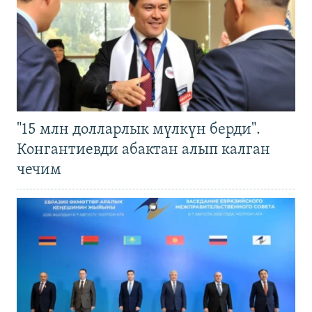
"15 млн долларлык мүлкүн берди".
Конгантиевди абактан алып калган
чечим