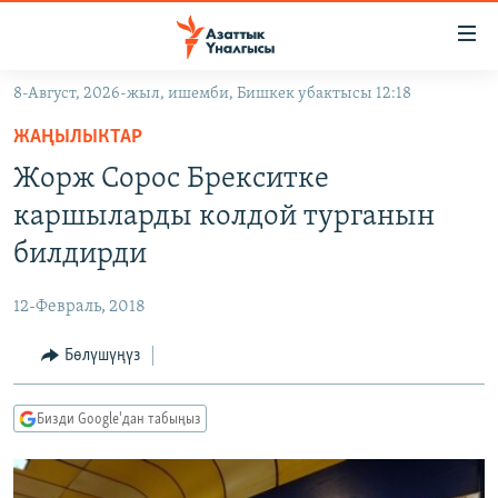
Линктер
Мазмунга
өтүңүз
8-Август, 2026-жыл, ишемби, Бишкек убактысы 12:18
Навигацияга
ЖАҢЫЛЫКТАР
өтүңүз
ЖАҢЫЛЫКТАР
КЫРГЫЗСТАН
Издөөгө
Жорж Сорос Брекситке
салыңыз
ДҮЙНӨ
КЫРГЫЗСТАН
каршыларды колдой турганын
УКРАИНА
САЯСАТ
ДҮЙНӨ
билдирди
АТАЙЫН ИЛИКТӨӨ
ЭКОНОМИКА
БОРБОР АЗИЯ
12-Февраль, 2018
ТВ ПРОГРАММАЛАР
МАДАНИЯТ
Бөлүшүңүз
ПОДКАСТ
БҮГҮН АЗАТТЫКТА
ӨЗГӨЧӨ ПИКИР
ЭКСПЕРТТЕР ТАЛДАЙТ
Бизди Google'дан табыңыз
БИЗ ЖАНА ДҮЙНӨ
Русский
ДАНИСТЕ