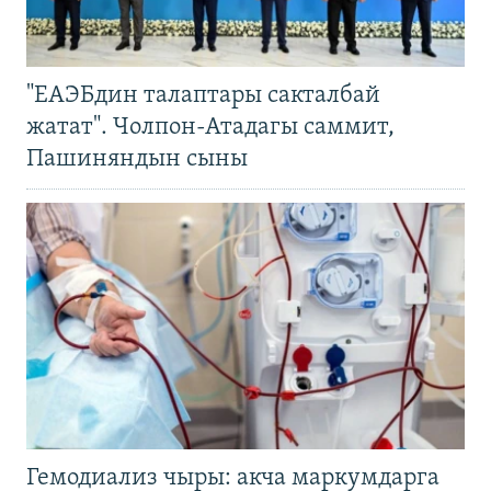
"ЕАЭБдин талаптары сакталбай
жатат". Чолпон-Атадагы саммит,
Пашиняндын сыны
Гемодиализ чыры: акча маркумдарга