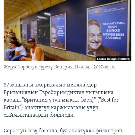
ОНЛАЙН ШЕРИНЕ
ЭЖЕ-СИҢДИЛЕР
АЗАТТЫК+
ЫҢГАЙСЫЗ СУРООЛОР
ЭЕ/АРнун бардык сайттары
Жорж Соростун сүрөтү. Венгрия, 11-июль, 2017-жыл.
87 жаштагы америкалык миллиардер
Британиянын Евробиримдиктен чыгышына
каршы "Британия үчүн мыкты (жол)" ("Best for
Britain") өнөктүгүн каржылаганы үчүн
сыймыктанаарын билдирди.
Соростун сөзү боюнча, бул өнөктүккө филантроп