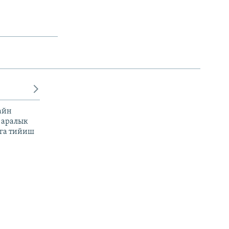
айн
 аралык
га тийиш