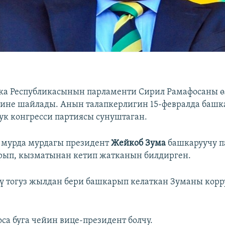
ка Республикасынын парламенти Сирил Рамафосаны ө
ине шайлады. Анын талапкерлигин 15-февралда башк
ук конгресси партиясы сунуштаган.
т мурда мурдагы президент
Жейкоб Зума
башкаруучу 
рып, кызматынан кетип жатканын билдирген.
ү тогуз жылдан бери башкарып келаткан Зуманы корр
са буга чейин вице-президент болчу.