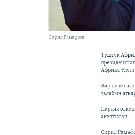
Сирил Рамафоса
Түштүк Афри
президенттиг
Африка Улутт
Бир нече саа
талабын атка
Партия өлкөн
айыптаган.
Сирил Рамафо