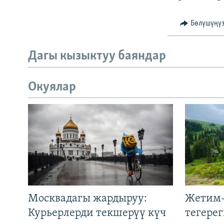
Бөлүшүңү
Дагы кызыктуу баяндар
Окуялар
Москвадагы жардыруу:
Жетим-
Курьерлерди текшерүү күч
тегере