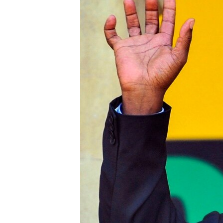
ЭЖЕ-СИҢДИЛЕР
АЗАТТЫК+
ЫҢГАЙСЫЗ СУРООЛОР