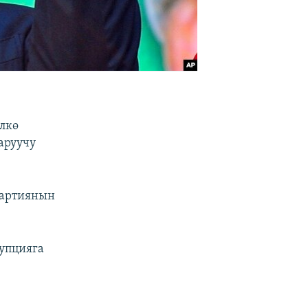
лкө
аруучу
партиянын
упцияга