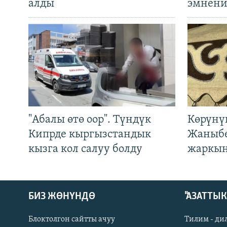
алды
эмнени
"Абалы өтө оор". Түндүк
Көрүнү
Кипрде кыргызстандык
Жаныбе
кызга кол салуу болду
жаркын
БИЗ ЖӨНҮНДӨ
"АЗАТТЫ
Блоктолгон сайтты ачуу
Тилим - ди