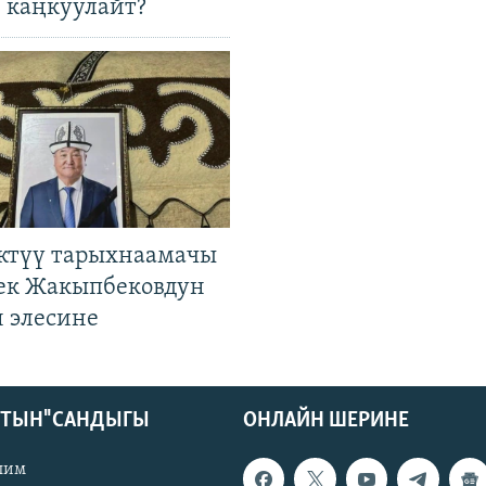
 каңкуулайт?
ктүү тарыхнаамачы
к Жакыпбековдун
 элесине
КТЫН" САНДЫГЫ
ОНЛАЙН ШЕРИНЕ
лим