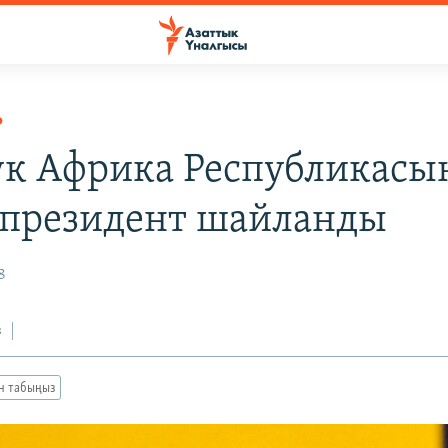
Р
к Африка Республикасы
президент шайланды
8
з
ан табыңыз