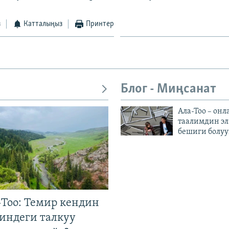
з
Катталыңыз
Принтер
Блог - Миңсанат
Ала-Тоо – онл
таалимдин эл
бешиги болуу
Тоо: Темир кендин
гиндеги талкуу