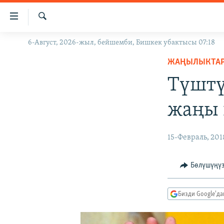
Линктер
Мазмунга
өтүңүз
Издөө
6-Август, 2026-жыл, бейшемби, Бишкек убактысы 07:18
ЖАҢЫЛЫКТАР
Навигацияга
өтүңүз
ЖАҢЫЛЫКТА
КЫРГЫЗСТАН
Издөөгө
Түштү
ДҮЙНӨ
КЫРГЫЗСТАН
салыңыз
УКРАИНА
САЯСАТ
ДҮЙНӨ
жаңы 
АТАЙЫН ИЛИКТӨӨ
ЭКОНОМИКА
БОРБОР АЗИЯ
ТВ ПРОГРАММАЛАР
МАДАНИЯТ
15-Февраль, 201
ПОДКАСТ
БҮГҮН АЗАТТЫКТА
Бөлүшүңү
ӨЗГӨЧӨ ПИКИР
ЭКСПЕРТТЕР ТАЛДАЙТ
БИЗ ЖАНА ДҮЙНӨ
Бизди Google'д
ДАНИСТЕ