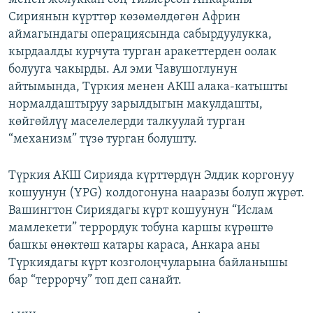
Сириянын күрттөр көзөмөлдөгөн Африн
аймагындагы операциясында сабырдуулукка,
кырдаалды курчута турган аракеттерден оолак
болууга чакырды. Ал эми Чавушоглунун
айтымында, Түркия менен АКШ алака-катышты
нормалдаштыруу зарылдыгын макулдашты,
көйгөйлүү маселелерди талкуулай турган
“механизм” түзө турган болушту.
Түркия АКШ Сирияда күрттөрдүн Элдик коргонуу
кошуунун (YPG) колдогонуна нааразы болуп жүрөт.
Вашингтон Сириядагы күрт кошуунун “Ислам
мамлекети” террордук тобуна каршы күрөштө
башкы өнөктөш катары караса, Анкара аны
Түркиядагы күрт козголоңчуларына байланышы
бар “террорчу” топ деп санайт.