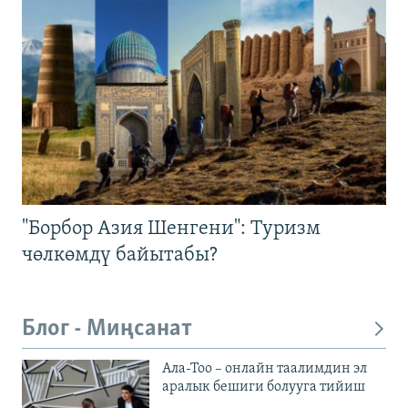
"Борбор Азия Шенгени": Туризм
чөлкөмдү байытабы?
Блог - Миңсанат
Ала-Тоо – онлайн таалимдин эл
аралык бешиги болууга тийиш