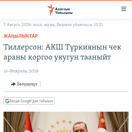
Линктер
Мазмунга
өтүңүз
7-Август, 2026-жыл, жума, Бишкек убактысы 10:21
Навигацияга
ЖАҢЫЛЫКТАР
өтүңүз
ЖАҢЫЛЫКТАР
КЫРГЫЗСТАН
Издөөгө
Тиллерсон: АКШ Түркиянын чек
салыңыз
ДҮЙНӨ
КЫРГЫЗСТАН
араны коргоо укугун тааныйт
УКРАИНА
САЯСАТ
ДҮЙНӨ
16-Февраль, 2018
АТАЙЫН ИЛИКТӨӨ
ЭКОНОМИКА
БОРБОР АЗИЯ
ТВ ПРОГРАММАЛАР
Бөлүшүңүз
МАДАНИЯТ
ПОДКАСТ
БҮГҮН АЗАТТЫКТА
Бизди Google'дан табыңыз
ӨЗГӨЧӨ ПИКИР
ЭКСПЕРТТЕР ТАЛДАЙТ
БИЗ ЖАНА ДҮЙНӨ
Русский
ДАНИСТЕ