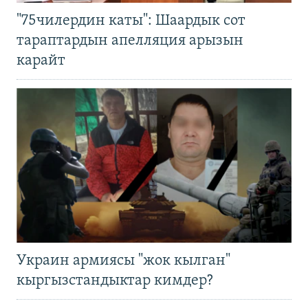
"75чилердин каты": Шаардык сот
тараптардын апелляция арызын
карайт
Украин армиясы "жок кылган"
кыргызстандыктар кимдер?