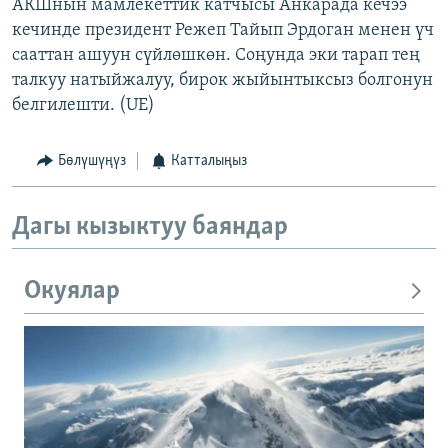
АКШнын мамлекеттик катчысы Анкарада кечээ
кечинде президент Режеп Тайып Эрдоган менен үч
сааттан ашуун сүйлөшкөн. Соңунда эки тарап тең
талкуу натыйжалуу, бирок жыйынтыксыз болгонун
белгилешти. (UE)
Бөлүшүңүз
Катталыңыз
Дагы кызыктуу баяндар
Окуялар