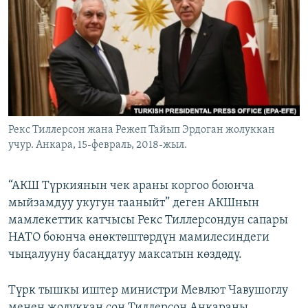
ОНЛАЙН ШЕРИНЕ
ЭЖЕ-СИҢДИЛЕР
АЗАТТЫК+
ЫҢГАЙСЫЗ СУРООЛОР
ЭЕ/АРнун бардык сайттары
Рекс Тиллерсон жана Режеп Тайып Эрдоган жолуккан
учур. Анкара, 15-февраль, 2018-жыл.
“АКШ Түркиянын чек араны коргоо боюнча
мыйзамдуу укугун тааныйт” деген АКШнын
мамлекеттик катчысы Рекс Тиллерсондун сапары
НАТО боюнча өнөктөштөрдүн мамилесиндеги
чыңалууну басаңдатуу максатын көздөдү.
Түрк тышкы иштер министри Мевлют Чавушоглу
менен жолуккан соң Тиллерсон Анкараны