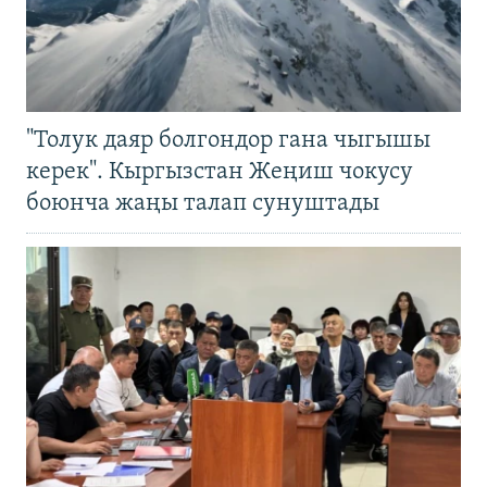
"Толук даяр болгондор гана чыгышы
керек". Кыргызстан Жеңиш чокусу
боюнча жаңы талап сунуштады