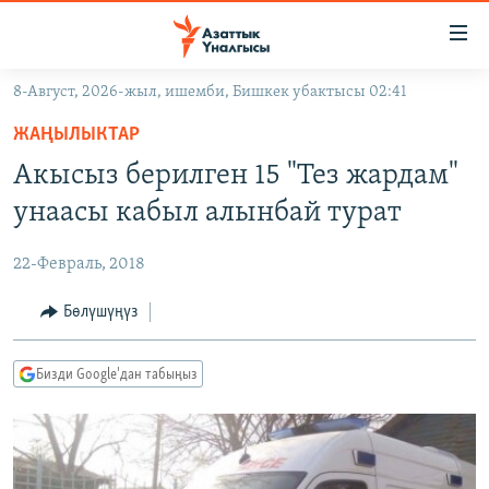
Линктер
Мазмунга
өтүңүз
8-Август, 2026-жыл, ишемби, Бишкек убактысы 02:41
Навигацияга
ЖАҢЫЛЫКТАР
өтүңүз
ЖАҢЫЛЫКТАР
КЫРГЫЗСТАН
Издөөгө
Акысыз берилген 15 "Тез жардам"
салыңыз
ДҮЙНӨ
КЫРГЫЗСТАН
унаасы кабыл алынбай турат
УКРАИНА
САЯСАТ
ДҮЙНӨ
22-Февраль, 2018
АТАЙЫН ИЛИКТӨӨ
ЭКОНОМИКА
БОРБОР АЗИЯ
ТВ ПРОГРАММАЛАР
Бөлүшүңүз
МАДАНИЯТ
ПОДКАСТ
БҮГҮН АЗАТТЫКТА
Бизди Google'дан табыңыз
ӨЗГӨЧӨ ПИКИР
ЭКСПЕРТТЕР ТАЛДАЙТ
БИЗ ЖАНА ДҮЙНӨ
Русский
ДАНИСТЕ