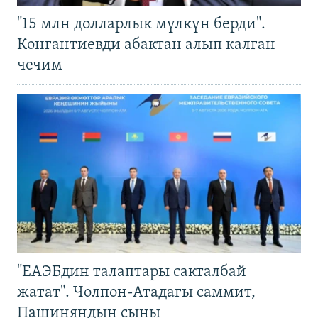
"15 млн долларлык мүлкүн берди".
Конгантиевди абактан алып калган
чечим
"ЕАЭБдин талаптары сакталбай
жатат". Чолпон-Атадагы саммит,
Пашиняндын сыны