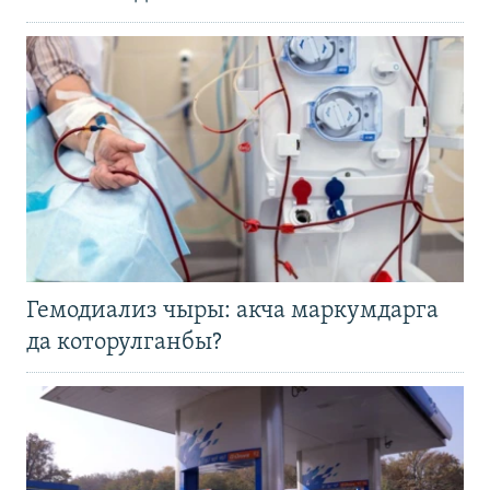
Гемодиализ чыры: акча маркумдарга
да которулганбы?