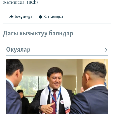
жетишсиз. (BCh)
Бөлүшүңүз
Катталыңыз
Дагы кызыктуу баяндар
Окуялар