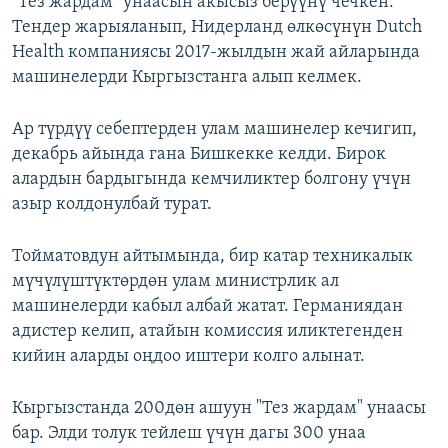
"Тез жардам" унаасын акысыз берүүнү чечкен.
Тендер жарыяланып, Нидерланд өлкөсүнүн Dutch
Health компаниясы 2017-жылдын жай айларында
машинелерди Кыргызстанга алып келмек.
Ар түрдүү себептерден улам машинелер кечигип,
декабрь айында гана Бишкекке келди. Бирок
алардын бардыгында кемчиликтер болгону үчүн
азыр колдонулбай турат.
Тойматовдун айтымында, бир катар техникалык
мүчүлүштүктөрдөн улам министрлик ал
машинелерди кабыл албай жатат. Германиядан
адистер келип, атайын комиссия иликтегенден
кийин аларды оңдоо иштери колго алынат.
Кыргызстанда 200дөн ашуун "Тез жардам" унаасы
бар. Элди толук тейлеш үчүн дагы 300 унаа