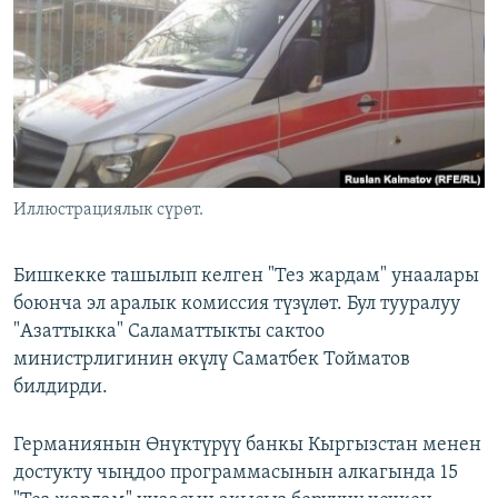
ОНЛАЙН ШЕРИНЕ
ЭЖЕ-СИҢДИЛЕР
АЗАТТЫК+
ЫҢГАЙСЫЗ СУРООЛОР
ЭЕ/АРнун бардык сайттары
Иллюстрациялык сүрөт.
Бишкекке ташылып келген "Тез жардам" унаалары
боюнча эл аралык комиссия түзүлөт. Бул тууралуу
"Азаттыкка" Саламаттыкты сактоо
министрлигинин өкүлү Саматбек Тойматов
билдирди.
Германиянын Өнүктүрүү банкы Кыргызстан менен
достукту чыңдоо программасынын алкагында 15