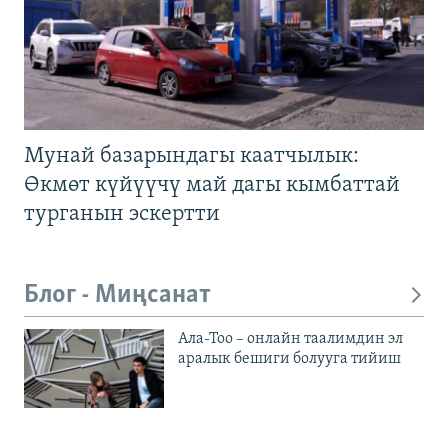
Мунай базарындагы каатчылык:
Өкмөт күйүүчү май дагы кымбаттай
турганын эскертти
Блог - Миңсанат
Ала-Тоо – онлайн таалимдин эл
аралык бешиги болууга тийиш