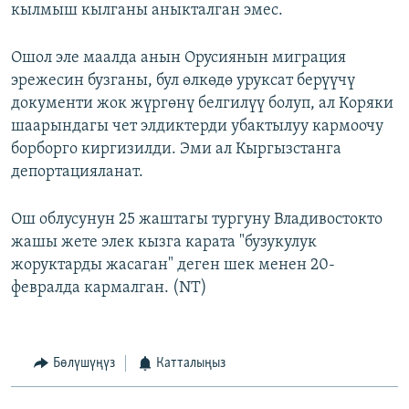
кылмыш кылганы аныкталган эмес.
Ошол эле маалда анын Орусиянын миграция
эрежесин бузганы, бул өлкөдө уруксат берүүчү
документи жок жүргөнү белгилүү болуп, ал Коряки
шаарындагы чет элдиктерди убактылуу кармоочу
борборго киргизилди. Эми ал Кыргызстанга
депортацияланат.
Ош облусунун 25 жаштагы тургуну Владивостокто
жашы жете элек кызга карата "бузукулук
жоруктарды жасаган" деген шек менен 20-
февралда кармалган. (NT)
Бөлүшүңүз
Катталыңыз