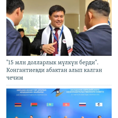
"15 млн долларлык мүлкүн берди".
Конгантиевди абактан алып калган
чечим