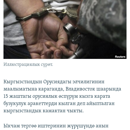
ОНЛАЙН ШЕРИНЕ
ЭЖЕ-СИҢДИЛЕР
АЗАТТЫК+
ЫҢГАЙСЫЗ СУРООЛОР
ЭЕ/АРнун бардык сайттары
Иллюстрациялык сүрөт.
Кыргызстандын Орусиядагы элчилигинин
маалыматына караганда, Владивосток шаарында
15 жаштагы орусиялык өспүрүм кызга карата
бузукулук аракеттерди кылган деп айыпталган
кыргызстандык камактан чыкты.
Ыкчам тергөө иштеринин жүрүшүндө анын