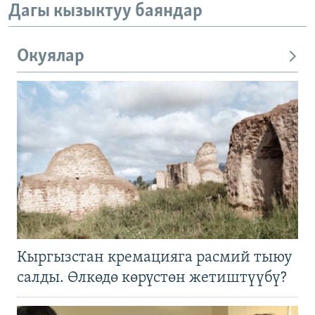
Дагы кызыктуу баяндар
Окуялар
Кыргызстан кремацияга расмий тыюу
салды. Өлкөдө көрүстөн жетиштүүбү?