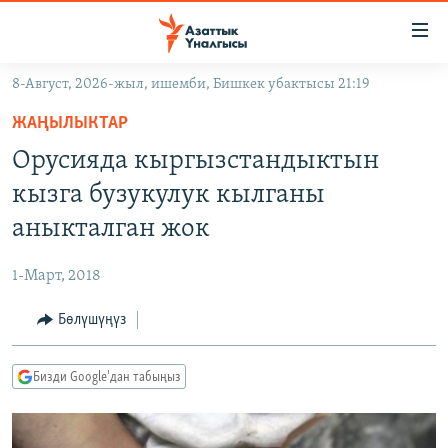
Линктер
Мазмунга
өтүңүз
8-Август, 2026-жыл, ишемби, Бишкек убактысы 21:19
Навигацияга
ЖАҢЫЛЫКТАР
өтүңүз
ЖАҢЫЛЫКТАР
КЫРГЫЗСТАН
Издөөгө
Орусияда кыргызстандыктын
салыңыз
ДҮЙНӨ
КЫРГЫЗСТАН
кызга бузукулук кылганы
УКРАИНА
САЯСАТ
ДҮЙНӨ
аныкталган жок
АТАЙЫН ИЛИКТӨӨ
ЭКОНОМИКА
БОРБОР АЗИЯ
1-Март, 2018
ТВ ПРОГРАММАЛАР
МАДАНИЯТ
Бөлүшүңүз
ПОДКАСТ
БҮГҮН АЗАТТЫКТА
ӨЗГӨЧӨ ПИКИР
ЭКСПЕРТТЕР ТАЛДАЙТ
Бизди Google'дан табыңыз
БИЗ ЖАНА ДҮЙНӨ
Русский
ДАНИСТЕ