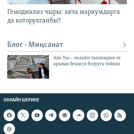
Гемодиализ чыры: акча маркумдарга
да которулганбы?
Блог - Миңсанат
Ала-Тоо – онлайн таалимдин эл
аралык бешиги болууга тийиш
ОНЛАЙН ШЕРИНЕ