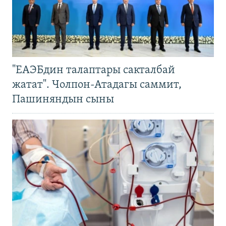
"ЕАЭБдин талаптары сакталбай
жатат". Чолпон-Атадагы саммит,
Пашиняндын сыны