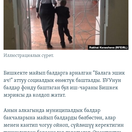
ОНЛАЙН ШЕРИНЕ
ЭЖЕ-СИҢДИЛЕР
АЗАТТЫК+
ЫҢГАЙСЫЗ СУРООЛОР
ЭЕ/АРнун бардык сайттары
Иллюстрациялык сүрөт.
Бишкекте майып балдарга арналган “Балага эшик
ач!” аттуу социалдык өнөктүк башталды. БУУнун
балдар фонду баштаган бул иш-чараны Бишкек
мэриясы да колдоп жатат.
Анын алкагында муниципалдык балдар
бакчаларына майып балдарды бөлбөстөн, алар
менен кантип чогуу ойноп, сүйлөшүү керектигин