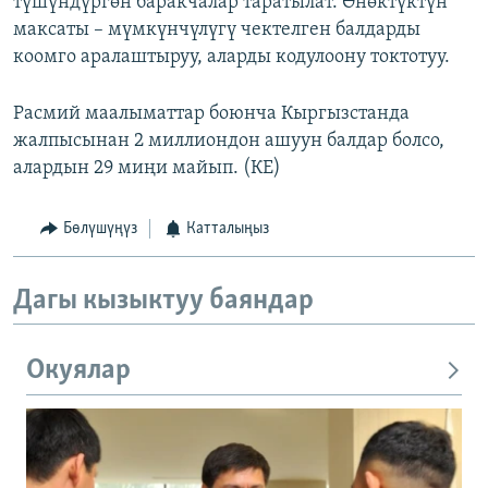
түшүндүргөн баракчалар таратылат. Өнөктүктүн
максаты – мүмкүнчүлүгү чектелген балдарды
коомго аралаштыруу, аларды кодулоону токтотуу.
Расмий маалыматтар боюнча Кыргызстанда
жалпысынан 2 миллиондон ашуун балдар болсо,
алардын 29 миңи майып. (КЕ)
Бөлүшүңүз
Катталыңыз
Дагы кызыктуу баяндар
Окуялар