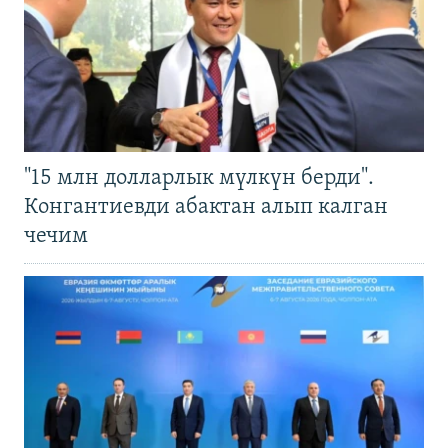
"15 млн долларлык мүлкүн берди".
Конгантиевди абактан алып калган
чечим