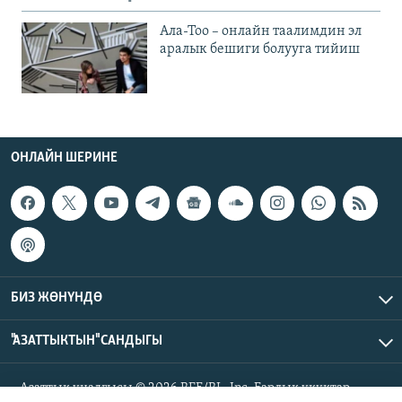
Ала-Тоо – онлайн таалимдин эл
аралык бешиги болууга тийиш
ОНЛАЙН ШЕРИНЕ
БИЗ ЖӨНҮНДӨ
"АЗАТТЫКТЫН" САНДЫГЫ
Азаттык үналгысы © 2026 RFE/RL, Inc. Бардык укуктар