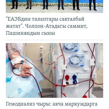
"ЕАЭБдин талаптары сакталбай
жатат". Чолпон-Атадагы саммит,
Пашиняндын сыны
Гемодиализ чыры: акча маркумдарга