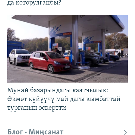
да которулганбы?
Мунай базарындагы каатчылык:
Өкмөт күйүүчү май дагы кымбаттай
турганын эскертти
Блог - Миңсанат