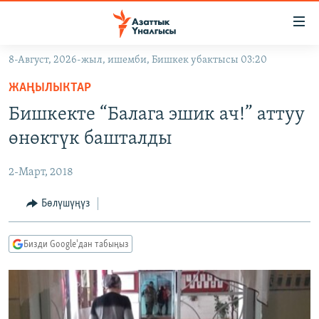
Линктер
Мазмунга
өтүңүз
8-Август, 2026-жыл, ишемби, Бишкек убактысы 03:20
Навигацияга
ЖАҢЫЛЫКТАР
өтүңүз
ЖАҢЫЛЫКТАР
КЫРГЫЗСТАН
Издөөгө
Бишкекте “Балага эшик ач!” аттуу
салыңыз
ДҮЙНӨ
КЫРГЫЗСТАН
өнөктүк башталды
УКРАИНА
САЯСАТ
ДҮЙНӨ
2-Март, 2018
АТАЙЫН ИЛИКТӨӨ
ЭКОНОМИКА
БОРБОР АЗИЯ
ТВ ПРОГРАММАЛАР
Бөлүшүңүз
МАДАНИЯТ
ПОДКАСТ
БҮГҮН АЗАТТЫКТА
Бизди Google'дан табыңыз
ӨЗГӨЧӨ ПИКИР
ЭКСПЕРТТЕР ТАЛДАЙТ
БИЗ ЖАНА ДҮЙНӨ
Русский
ДАНИСТЕ