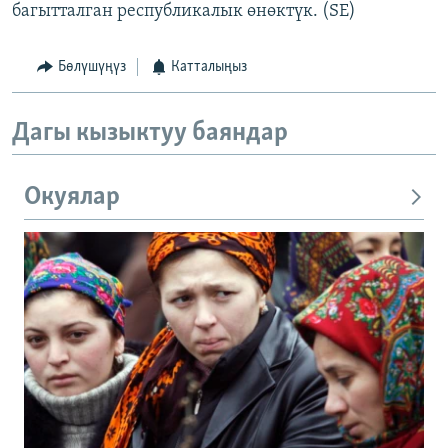
багытталган республикалык өнөктүк. (SE)
Бөлүшүңүз
Катталыңыз
Дагы кызыктуу баяндар
Окуялар