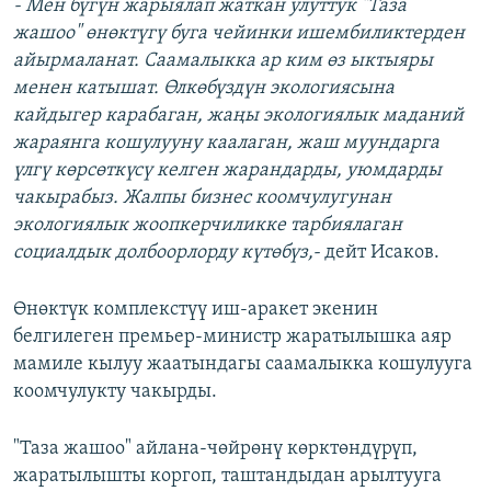
- Мен бүгүн жарыялап жаткан улуттук "Таза
жашоо" өнөктүгү буга чейинки ишембиликтерден
айырмаланат. Саамалыкка ар ким өз ыктыяры
менен катышат. Өлкөбүздүн экологиясына
кайдыгер карабаган, жаңы экологиялык маданий
жараянга кошулууну каалаган, жаш муундарга
үлгү көрсөткүсү келген жарандарды, уюмдарды
чакырабыз. Жалпы бизнес коомчулугунан
экологиялык жоопкерчиликке тарбиялаган
социалдык долбоорлорду күтөбүз,-
дейт Исаков.
Өнөктүк комплекстүү иш-аракет экенин
белгилеген премьер-министр жаратылышка аяр
мамиле кылуу жаатындагы саамалыкка кошулууга
коомчулукту чакырды.
"Таза жашоо" айлана-чөйрөнү көрктөндүрүп,
жаратылышты коргоп, таштандыдан арылтууга