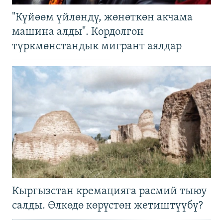
"Күйөөм үйлөндү, жөнөткөн акчама
машина алды". Кордолгон
түркмөнстандык мигрант аялдар
Кыргызстан кремацияга расмий тыюу
салды. Өлкөдө көрүстөн жетиштүүбү?