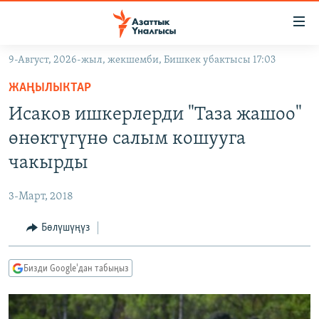
Линктер
Мазмунга
өтүңүз
9-Август, 2026-жыл, жекшемби, Бишкек убактысы 17:03
Навигацияга
ЖАҢЫЛЫКТАР
өтүңүз
ЖАҢЫЛЫКТАР
КЫРГЫЗСТАН
Издөөгө
Исаков ишкерлерди "Таза жашоо"
салыңыз
ДҮЙНӨ
КЫРГЫЗСТАН
өнөктүгүнө салым кошууга
УКРАИНА
САЯСАТ
ДҮЙНӨ
чакырды
АТАЙЫН ИЛИКТӨӨ
ЭКОНОМИКА
БОРБОР АЗИЯ
3-Март, 2018
ТВ ПРОГРАММАЛАР
МАДАНИЯТ
Бөлүшүңүз
ПОДКАСТ
БҮГҮН АЗАТТЫКТА
ӨЗГӨЧӨ ПИКИР
ЭКСПЕРТТЕР ТАЛДАЙТ
Бизди Google'дан табыңыз
БИЗ ЖАНА ДҮЙНӨ
Русский
ДАНИСТЕ