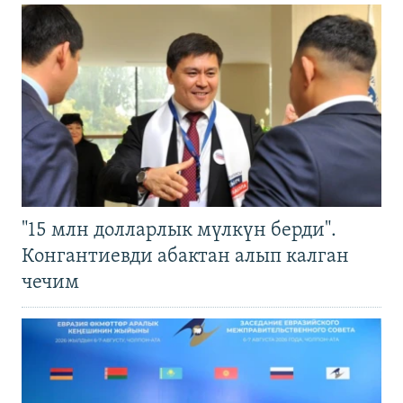
"15 млн долларлык мүлкүн берди".
Конгантиевди абактан алып калган
чечим