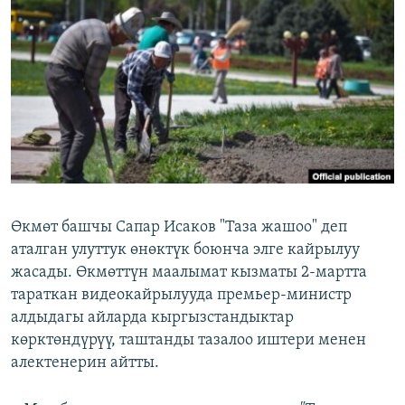
ОНЛАЙН ШЕРИНЕ
ЭЖЕ-СИҢДИЛЕР
АЗАТТЫК+
ЫҢГАЙСЫЗ СУРООЛОР
ЭЕ/АРнун бардык сайттары
Өкмөт башчы Сапар Исаков "Таза жашоо" деп
аталган улуттук өнөктүк боюнча элге кайрылуу
жасады. Өкмөттүн маалымат кызматы 2-мартта
тараткан видеокайрылууда премьер-министр
алдыдагы айларда кыргызстандыктар
көрктөндүрүү, таштанды тазалоо иштери менен
алектенерин айтты.