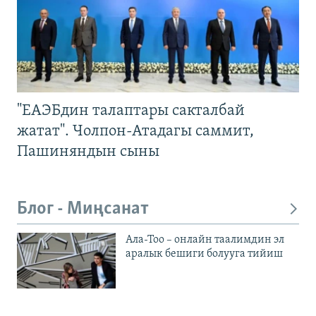
"ЕАЭБдин талаптары сакталбай
жатат". Чолпон-Атадагы саммит,
Пашиняндын сыны
Блог - Миңсанат
Ала-Тоо – онлайн таалимдин эл
аралык бешиги болууга тийиш