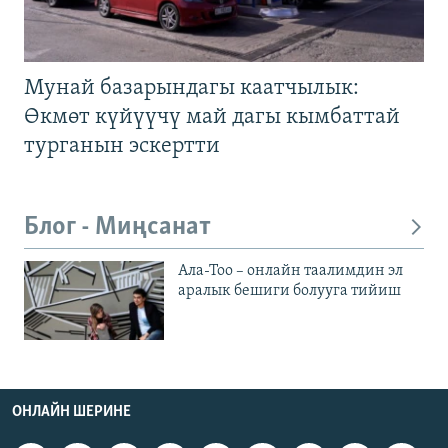
Мунай базарындагы каатчылык:
Өкмөт күйүүчү май дагы кымбаттай
турганын эскертти
Блог - Миңсанат
Ала-Тоо – онлайн таалимдин эл
аралык бешиги болууга тийиш
ОНЛАЙН ШЕРИНЕ