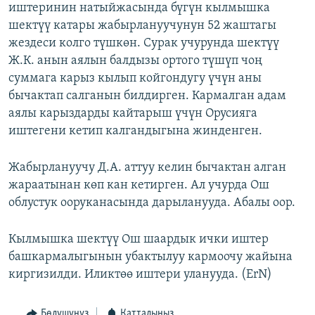
иштеринин натыйжасында бүгүн кылмышка
шектүү катары жабырлануучунун 52 жаштагы
жездеси колго түшкөн. Сурак учурунда шектүү
Ж.К. анын аялын балдызы ортого түшүп чоң
суммага карыз кылып койгондугу үчүн аны
бычактап салганын билдирген. Кармалган адам
аялы карыздарды кайтарыш үчүн Орусияга
иштегени кетип калгандыгына жинденген.
Жабырлануучу Д.А. аттуу келин бычактан алган
жараатынан көп кан кетирген. Ал учурда Ош
облустук ооруканасында дарыланууда. Абалы оор.
Кылмышка шектүү Ош шаардык ички иштер
башкармалыгынын убактылуу кармоочу жайына
киргизилди. Иликтөө иштери уланууда. (ErN)
Бөлүшүңүз
Катталыңыз