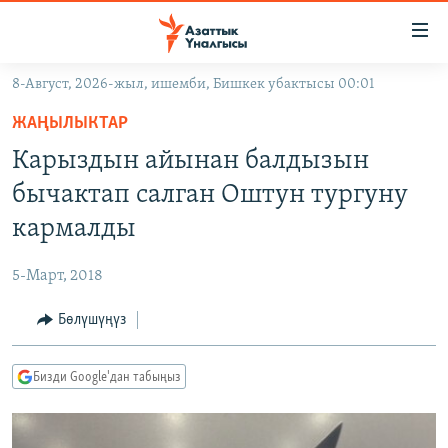
Линктер
Мазмунга
өтүңүз
8-Август, 2026-жыл, ишемби, Бишкек убактысы 00:01
Навигацияга
ЖАҢЫЛЫКТАР
өтүңүз
ЖАҢЫЛЫКТАР
КЫРГЫЗСТАН
Издөөгө
Карыздын айынан балдызын
салыңыз
ДҮЙНӨ
КЫРГЫЗСТАН
бычактап салган Оштун тургуну
УКРАИНА
САЯСАТ
ДҮЙНӨ
кармалды
АТАЙЫН ИЛИКТӨӨ
ЭКОНОМИКА
БОРБОР АЗИЯ
5-Март, 2018
ТВ ПРОГРАММАЛАР
МАДАНИЯТ
Бөлүшүңүз
ПОДКАСТ
БҮГҮН АЗАТТЫКТА
ӨЗГӨЧӨ ПИКИР
ЭКСПЕРТТЕР ТАЛДАЙТ
Бизди Google'дан табыңыз
БИЗ ЖАНА ДҮЙНӨ
Русский
ДАНИСТЕ