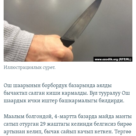
ОНЛАЙН ШЕРИНЕ
ЭЖЕ-СИҢДИЛЕР
АЗАТТЫК+
ЫҢГАЙСЫЗ СУРООЛОР
ЭЕ/АРнун бардык сайттары
Иллюстрациялык сүрөт.
Ош шаарынын борбордук базарында аялды
бычактап салган киши кармалды. Бул тууралуу Ош
шаардык ички иштер башкармалыгы билдирди.
Маалым болгондой, 4-мартта базарда майда манты
сатып отурган 29 жаштагы келинди белгисиз бирөө
артынан келип, бычак сайып качып кеткен. Тергөө