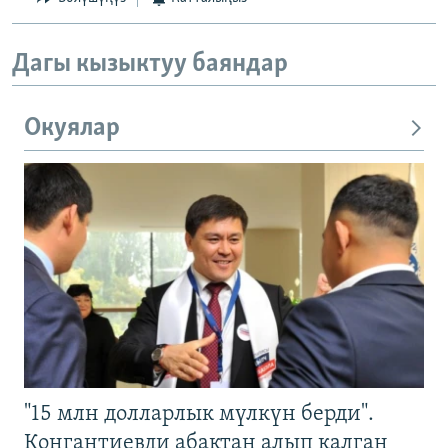
Дагы кызыктуу баяндар
Окуялар
"15 млн долларлык мүлкүн берди".
Конгантиевди абактан алып калган