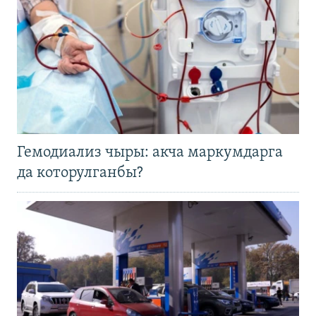
Гемодиализ чыры: акча маркумдарга
да которулганбы?