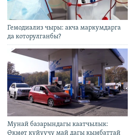
Гемодиализ чыры: акча маркумдарга
да которулганбы?
Мунай базарындагы каатчылык:
Өкмөт күйүүчү май дагы кымбаттай