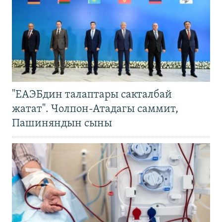
"ЕАЭБдин талаптары сакталбай
жатат". Чолпон-Атадагы саммит,
Пашиняндын сыны