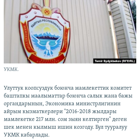
ОНЛАЙН ШЕРИНЕ
ЭЖЕ-СИҢДИЛЕР
АЗАТТЫК+
ЫҢГАЙСЫЗ СУРООЛОР
ЭЕ/АРнун бардык сайттары
УКМК.
Улуттук коопсуздук боюнча мамлекеттик комитет
баштапкы маалыматтар боюнча салык жана бажы
органдарынын, Экономика министрлигинин
айрым кызматкерлери "2016-2018 жылдары
мамлекетке 217 млн. сом зыян келтирген" деген
шек менен кылмыш ишин козгоду. Бул тууралуу
УКМК кабарлады.