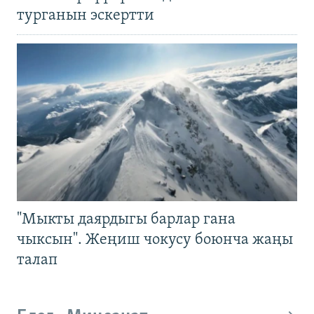
турганын эскертти
"Мыкты даярдыгы барлар гана
чыксын". Жеңиш чокусу боюнча жаңы
талап