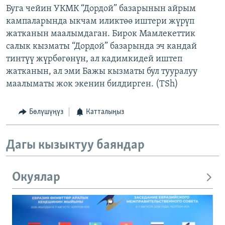
Буга чейин УКМК “Дордой” базарынын айрым
кампаларында ыкчам иликтөө иштери жүрүп
жатканын маалымдаган. Бирок Мамлекеттик
салык кызматы “Дордой” базарында эч кандай
тинтүү жүрбөгөнүн, ал кадимкидей иштеп
жатканын, ал эми Бажы кызматы бул тууралуу
маалыматы жок экенин билдирген. (TSh)
Бөлүшүңүз
Катталыңыз
Дагы кызыктуу баяндар
Окуялар