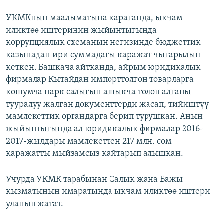
УКМКнын маалыматына караганда, ыкчам
иликтөө иштеринин жыйынтыгында
коррупциялык схеманын негизинде бюджеттик
казынадан ири суммадагы каражат чыгарылып
кеткен. Башкача айтканда, айрым юридикалык
фирмалар Кытайдан импорттолгон товарларга
кошумча нарк салыгын ашыкча төлөп алганы
тууралуу жалган документтерди жасап, тийиштүү
мамлекеттик органдарга берип турушкан. Анын
жыйынтыгында ал юридикалык фирмалар 2016-
2017-жылдары мамлекеттен 217 млн. сом
каражатты мыйзамсыз кайтарып алышкан.
Учурда УКМК тарабынан Салык жана Бажы
кызматынын имаратында ыкчам иликтөө иштери
уланып жатат.