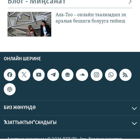
Блог - Миңсанат
Ала-Тоо – онлайн таалимдин эл
аралык бешиги болууга тийиш
ОНЛАЙН ШЕРИНЕ
БИЗ ЖӨНҮНДӨ
"АЗАТТЫКТЫН" САНДЫГЫ
Азаттык үналгысы © 2026 RFE/RL, Inc. Бардык укуктар