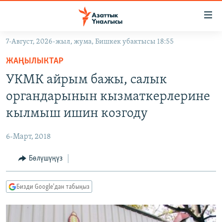
Линктер
Мазмунга
өтүңүз
7-Август, 2026-жыл, жума, Бишкек убактысы 18:55
Навигацияга
ЖАҢЫЛЫКТАР
өтүңүз
ЖАҢЫЛЫКТАР
КЫРГЫЗСТАН
Издөөгө
УКМК айрым бажы, салык
салыңыз
ДҮЙНӨ
КЫРГЫЗСТАН
органдарынын кызматкерлерине
УКРАИНА
САЯСАТ
ДҮЙНӨ
кылмыш ишин козгоду
АТАЙЫН ИЛИКТӨӨ
ЭКОНОМИКА
БОРБОР АЗИЯ
6-Март, 2018
ТВ ПРОГРАММАЛАР
МАДАНИЯТ
Бөлүшүңүз
ПОДКАСТ
БҮГҮН АЗАТТЫКТА
ӨЗГӨЧӨ ПИКИР
ЭКСПЕРТТЕР ТАЛДАЙТ
Бизди Google'дан табыңыз
БИЗ ЖАНА ДҮЙНӨ
Русский
ДАНИСТЕ