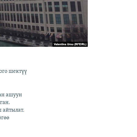
ого шектүү
ан ашуун
ган.
 айтылат.
ргөө