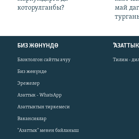
которулганбы?
май да
турган
БИЗ ЖӨНҮНДӨ
"АЗАТТЫ
Блоктолгон сайтты ачуу
Тилим - ди
Биз жөнүндө
Русский
Эрежелер
Азаттык - WhatsApp
ОНЛАЙН ШЕРИНЕ
Азаттыктын тиркемеси
Вакансиялар
"Азаттык" менен байланыш