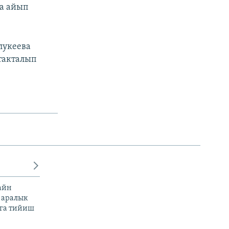
ча айып
лукеева
такталып
айн
 аралык
га тийиш