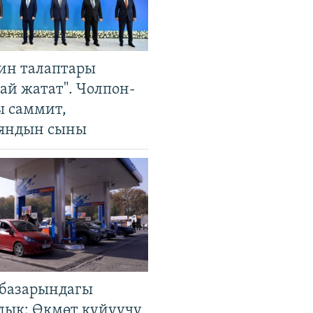
ин талаптары
ай жатат". Чолпон-
ы саммит,
яндын сыны
базарындагы
лык: Өкмөт күйүүчү