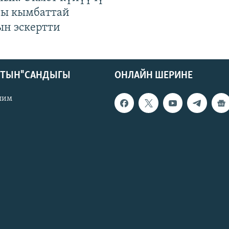
гы кымбаттай
ын эскертти
КТЫН" САНДЫГЫ
ОНЛАЙН ШЕРИНЕ
лим