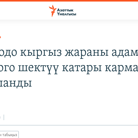
Р
одо кыргыз жараны ада
ого шектүү катары карм
ланды
з
ан табыңыз