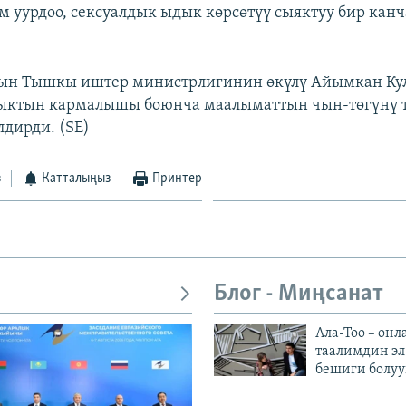
м уурдоо, сексуалдык ыдык көрсөтүү сыяктуу бир кан
ын Тышкы иштер министрлигинин өкүлү Айымкан Ку
ыктын кармалышы боюнча маалыматтын чын-төгүнү 
дирди. (SE)
з
Катталыңыз
Принтер
Блог - Миңсанат
Ала-Тоо – онл
таалимдин эл
бешиги болуу