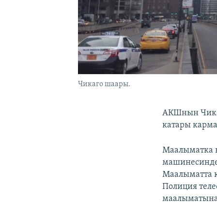
Чикаго шаары.
АКШнын Чика
катары карма
Маалыматка ы
машинесинде
Маалыматта к
Полиция теле
маалыматына 