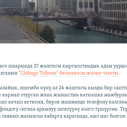
го шаарында 27 жаштагы кыргызстандык адам уурдо
лганын "
Chikago Tribune" басылмасы жазып чыкты.
лайык, ишемби күнү ал 24 жаштагы кызды бир саатт
 кармап отурган жана жыныстык катнашка мажбурла
ыз качып кеткени, бирок машинеде телефону калганы
фондогу сигнал аркылуу шектүүнү колго түшүргөн. Те
таянып жазылган кабарга караганда, кыз мас болгон.