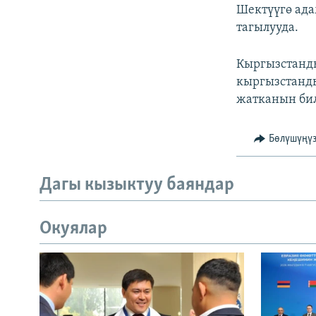
Шектүүгө ада
тагылууда.
Кыргызстанд
кыргызстанд
жатканын бил
Бөлүшүңү
Дагы кызыктуу баяндар
Окуялар