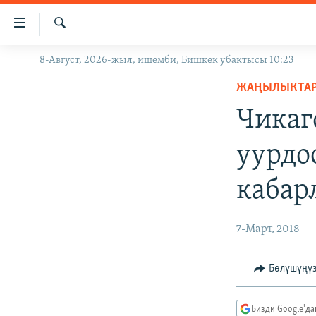
Линктер
Мазмунга
өтүңүз
Издөө
8-Август, 2026-жыл, ишемби, Бишкек убактысы 10:23
ЖАҢЫЛЫКТАР
Навигацияга
өтүңүз
ЖАҢЫЛЫКТА
КЫРГЫЗСТАН
Издөөгө
Чикаг
ДҮЙНӨ
КЫРГЫЗСТАН
салыңыз
УКРАИНА
САЯСАТ
ДҮЙНӨ
уурдо
АТАЙЫН ИЛИКТӨӨ
ЭКОНОМИКА
БОРБОР АЗИЯ
кабар
ТВ ПРОГРАММАЛАР
МАДАНИЯТ
ПОДКАСТ
БҮГҮН АЗАТТЫКТА
7-Март, 2018
ӨЗГӨЧӨ ПИКИР
ЭКСПЕРТТЕР ТАЛДАЙТ
БИЗ ЖАНА ДҮЙНӨ
Бөлүшүңү
ДАНИСТЕ
Бизди Google'д