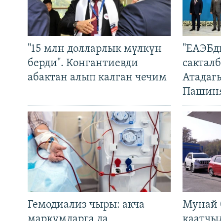
"15 млн долларлык мүлкүн
"ЕАЭБд
берди". Конгантиевди
сакталб
абактан алып калган чечим
Атадаг
Пашин
Гемодиализ чыры: акча
Мунай 
маркумдарга да
каатчы