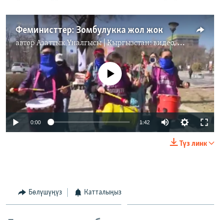
Феминисттер: Зомбулукка жол жок
автор
Азаттык Үналгысы | Кыргызстан: видео, фото, кабарлар
No media source currently available
0:00
1:42
Түз линк
Бөлүшүңүз
Катталыңыз