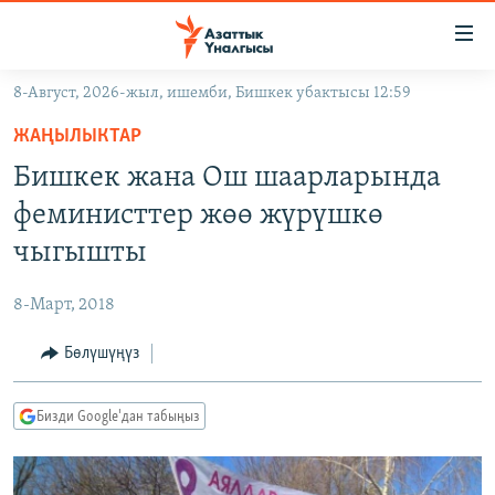
Линктер
Мазмунга
өтүңүз
8-Август, 2026-жыл, ишемби, Бишкек убактысы 12:59
Навигацияга
ЖАҢЫЛЫКТАР
өтүңүз
ЖАҢЫЛЫКТАР
КЫРГЫЗСТАН
Издөөгө
Бишкек жана Ош шаарларында
салыңыз
ДҮЙНӨ
КЫРГЫЗСТАН
феминисттер жөө жүрүшкө
УКРАИНА
САЯСАТ
ДҮЙНӨ
чыгышты
АТАЙЫН ИЛИКТӨӨ
ЭКОНОМИКА
БОРБОР АЗИЯ
8-Март, 2018
ТВ ПРОГРАММАЛАР
МАДАНИЯТ
Бөлүшүңүз
ПОДКАСТ
БҮГҮН АЗАТТЫКТА
ӨЗГӨЧӨ ПИКИР
ЭКСПЕРТТЕР ТАЛДАЙТ
Бизди Google'дан табыңыз
БИЗ ЖАНА ДҮЙНӨ
Русский
ДАНИСТЕ