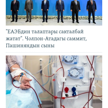
"ЕАЭБдин талаптары сакталбай
жатат". Чолпон-Атадагы саммит,
Пашиняндын сыны