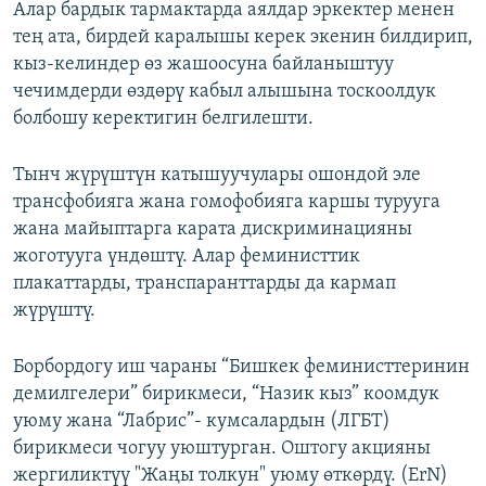
Алар бардык тармактарда аялдар эркектер менен
тең ата, бирдей каралышы керек экенин билдирип,
кыз-келиндер өз жашоосуна байланыштуу
чечимдерди өздөрү кабыл алышына тоскоолдук
болбошу керектигин белгилешти.
Тынч жүрүштүн катышуучулары ошондой эле
трансфобияга жана гомофобияга каршы турууга
жана майыптарга карата дискриминацияны
жоготууга үндөштү. Алар феминисттик
плакаттарды, транспаранттарды да кармап
жүрүштү.
Борбордогу иш чараны “Бишкек феминисттеринин
демилгелери” бирикмеси, “Назик кыз” коомдук
уюму жана “Лабрис”- кумсалардын (ЛГБТ)
бирикмеси чогуу уюштурган. Оштогу акцияны
жергиликтүү "Жаңы толкун" уюму өткөрдү. (ErN)