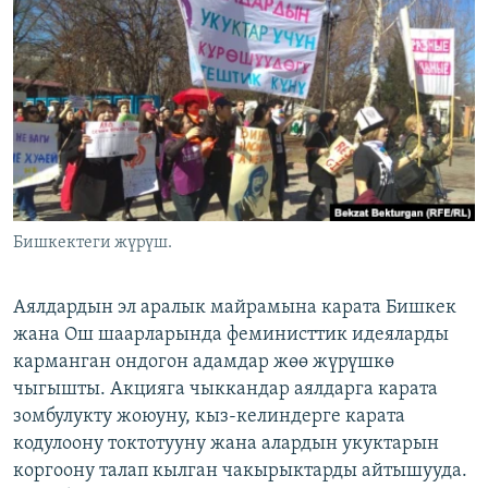
ОНЛАЙН ШЕРИНЕ
ЭЖЕ-СИҢДИЛЕР
АЗАТТЫК+
ЫҢГАЙСЫЗ СУРООЛОР
ЭЕ/АРнун бардык сайттары
Бишкектеги жүрүш.
Аялдардын эл аралык майрамына карата Бишкек
жана Ош шаарларында феминисттик идеяларды
карманган ондогон адамдар жөө жүрүшкө
чыгышты. Акцияга чыккандар аялдарга карата
зомбулукту жоюуну, кыз-келиндерге карата
кодулоону токтотууну жана алардын укуктарын
коргоону талап кылган чакырыктарды айтышууда.