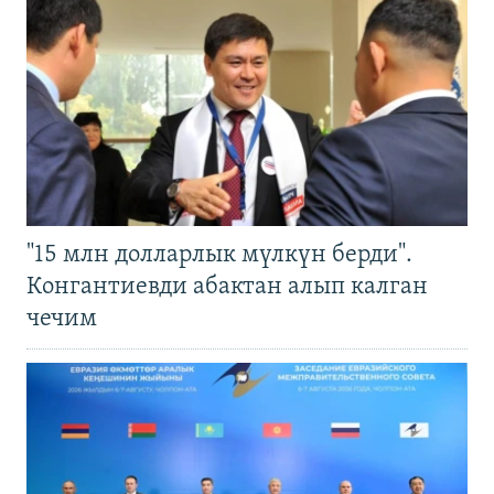
"15 млн долларлык мүлкүн берди".
Конгантиевди абактан алып калган
чечим