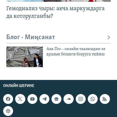
Гемодиализ чыры: акча маркумдарга
да которулганбы?
Блог - Миңсанат
Ала-Тоо – онлайн таалимдин эл
аралык бешиги болууга тийиш
ОНЛАЙН ШЕРИНЕ