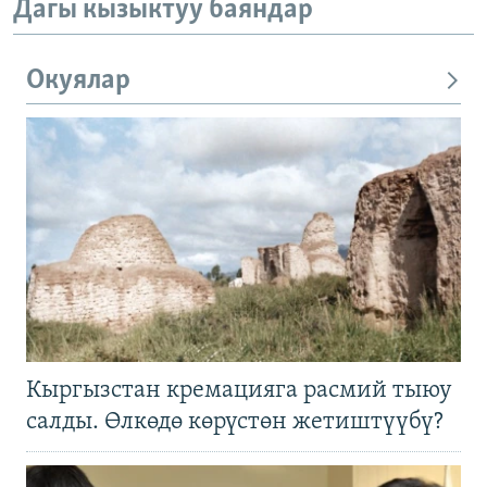
Дагы кызыктуу баяндар
Окуялар
Кыргызстан кремацияга расмий тыюу
салды. Өлкөдө көрүстөн жетиштүүбү?