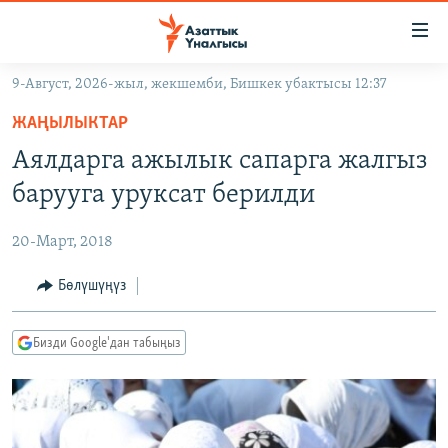
Линктер
Мазмунга
өтүңүз
9-Август, 2026-жыл, жекшемби, Бишкек убактысы 12:37
Навигацияга
ЖАҢЫЛЫКТАР
өтүңүз
ЖАҢЫЛЫКТАР
КЫРГЫЗСТАН
Издөөгө
Аялдарга ажылык сапарга жалгыз
салыңыз
ДҮЙНӨ
КЫРГЫЗСТАН
барууга уруксат берилди
УКРАИНА
САЯСАТ
ДҮЙНӨ
20-Март, 2018
АТАЙЫН ИЛИКТӨӨ
ЭКОНОМИКА
БОРБОР АЗИЯ
ТВ ПРОГРАММАЛАР
Бөлүшүңүз
МАДАНИЯТ
ПОДКАСТ
БҮГҮН АЗАТТЫКТА
Бизди Google'дан табыңыз
ӨЗГӨЧӨ ПИКИР
ЭКСПЕРТТЕР ТАЛДАЙТ
БИЗ ЖАНА ДҮЙНӨ
Русский
ДАНИСТЕ