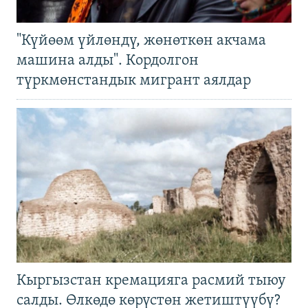
"Күйөөм үйлөндү, жөнөткөн акчама
машина алды". Кордолгон
түркмөнстандык мигрант аялдар
Кыргызстан кремацияга расмий тыюу
салды. Өлкөдө көрүстөн жетиштүүбү?