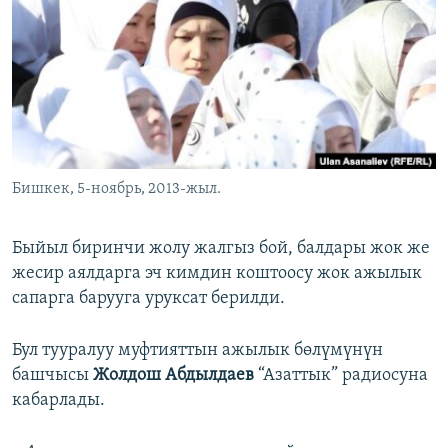
ОНЛАЙН ШЕРИНЕ
ЭЖЕ-СИҢДИЛЕР
АЗАТТЫК+
ЫҢГАЙСЫЗ СУРООЛОР
ЭЕ/АРнун бардык сайттары
Бишкек, 5-ноябрь, 2013-жыл.
Быйыл биринчи жолу жалгыз бой, балдары жок же
жесир аялдарга эч кимдин коштоосу жок ажылык
сапарга барууга уруксат берилди.
Бул тууралуу муфтияттын ажылык бөлүмүнүн
башчысы
Жолдош Абдылдаев
“Азаттык” радиосуна
кабарлады.