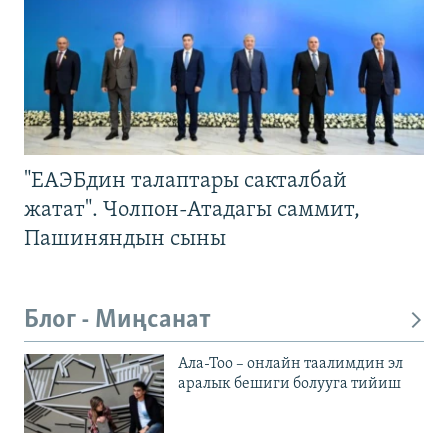
"ЕАЭБдин талаптары сакталбай
жатат". Чолпон-Атадагы саммит,
Пашиняндын сыны
Блог - Миңсанат
Ала-Тоо – онлайн таалимдин эл
аралык бешиги болууга тийиш