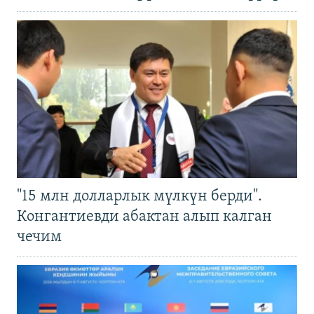
"15 млн долларлык мүлкүн берди".
Конгантиевди абактан алып калган
чечим