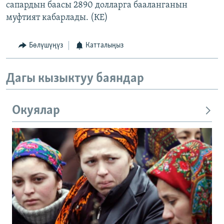
сапардын баасы 2890 долларга бааланганын
муфтият кабарлады. (КЕ)
Бөлүшүңүз
Катталыңыз
Дагы кызыктуу баяндар
Окуялар