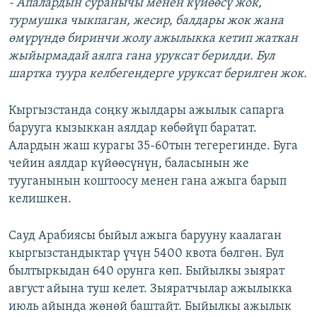
- Апалардын суранычы менен күйөөсү жок,
турмушка чыкпаган, жесир, балдары жок жана
өмүрүндө биринчи жолу ажылыкка кетип жаткан
жыйырмадай аялга гана уруксат берилди. Бул
шартка туура келбегендерге уруксат берилген жок.
Кыргызстанда соңку жылдары ажылык сапарга
барууга кызыккан аялдар көбөйүп баратат.
Алардын жаш курагы 35-60тын тегерегинде. Буга
чейин аялдар күйөөсүнүн, баласынын же
тууганынын коштоосу менен гана ажыга барып
келишкен.
Сауд Арабиясы быйыл ажыга барууну каалаган
кыргызстандыктар үчүн 5400 квота бөлгөн. Бул
былтыркыдан 640 орунга көп. Быйылкы зыярат
август айына туш келет. Зыяратчылар ажылыкка
июль айында жөнөй баштайт. Быйылкы ажылык