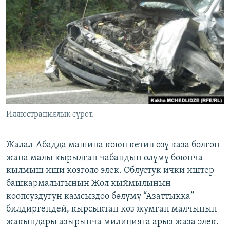
ОНЛАЙН ШЕРИНЕ
ЭЖЕ-СИҢДИЛЕР
АЗАТТЫК+
ЫҢГАЙСЫЗ СУРООЛОР
ЭЕ/АРнун бардык сайттары
Иллюстрациялык сүрөт.
Жалал-Абадда машина коюп кетип өзү каза болгон
жана малы кырылган чабандын өлүмү боюнча
кылмыш иши козголо элек. Облустук ички иштер
башкармалыгынын Жол кыймылынын
коопсуздугун камсыздоо бөлүмү “Азаттыкка”
билдиргендей, кырсыктан көз жумган малчынын
жакындары азырынча милицияга арыз жаза элек.