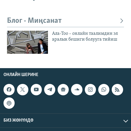
Блог - Миңсанат
Ала-Тоо – онлайн таалимдин эл
аралык бешиги болууга тийиш
ОНЛАЙН ШЕРИНЕ
БИЗ ЖӨНҮНДӨ