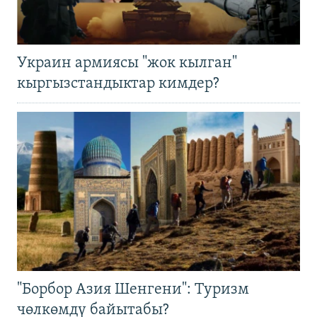
Украин армиясы "жок кылган"
кыргызстандыктар кимдер?
"Борбор Азия Шенгени": Туризм
чөлкөмдү байытабы?