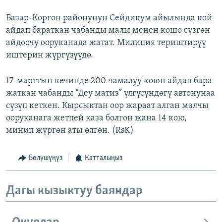
Базар-Коргон районунун Сейдикум айылында кой
айдап бараткан чабанды малы менен кошо сүзгөн
айдоочу ооруканада жатат. Милиция териштирүү
иштерин жүргүзүүдө.
17-марттын кечинде 200 чамалуу коюн айдап бара
жаткан чабанды “Деу матиз” үлгүсүндөгү автонунаа
сүзүп кеткен. Кырсыктан оор жараат алган малчы
ооруканага жетпей каза болгон жана 14 кою,
минип жүргөн аты өлгөн. (RsK)
Бөлүшүңүз
Катталыңыз
Дагы кызыктуу баяндар