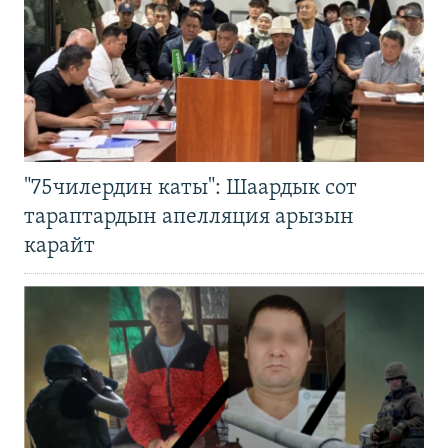
"75чилердин каты": Шаардык сот
тараптардын апелляция арызын
карайт