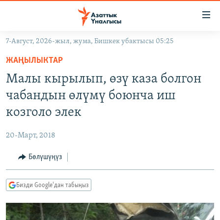
Линктер
Мазмунга
өтүңүз
7-Август, 2026-жыл, жума, Бишкек убактысы 05:25
Навигацияга
ЖАҢЫЛЫКТАР
өтүңүз
ЖАҢЫЛЫКТАР
КЫРГЫЗСТАН
Издөөгө
Малы кырылып, өзү каза болгон
салыңыз
ДҮЙНӨ
КЫРГЫЗСТАН
чабандын өлүмү боюнча иш
УКРАИНА
САЯСАТ
ДҮЙНӨ
козголо элек
АТАЙЫН ИЛИКТӨӨ
ЭКОНОМИКА
БОРБОР АЗИЯ
20-Март, 2018
ТВ ПРОГРАММАЛАР
МАДАНИЯТ
Бөлүшүңүз
ПОДКАСТ
БҮГҮН АЗАТТЫКТА
ӨЗГӨЧӨ ПИКИР
ЭКСПЕРТТЕР ТАЛДАЙТ
Бизди Google'дан табыңыз
БИЗ ЖАНА ДҮЙНӨ
Русский
ДАНИСТЕ