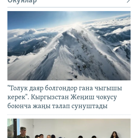
Окуялар
"Толук даяр болгондор гана чыгышы
керек". Кыргызстан Жеңиш чокусу
боюнча жаңы талап сунуштады