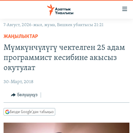
Линктер
Мазмунга
өтүңүз
7-Август, 2026-жыл, жума, Бишкек убактысы 21:21
Навигацияга
ЖАҢЫЛЫКТАР
өтүңүз
ЖАҢЫЛЫКТАР
КЫРГЫЗСТАН
Издөөгө
Мүмкүнчүлүгү чектелген 25 адам
салыңыз
ДҮЙНӨ
КЫРГЫЗСТАН
программист кесибине акысыз
УКРАИНА
САЯСАТ
ДҮЙНӨ
окутулат
АТАЙЫН ИЛИКТӨӨ
ЭКОНОМИКА
БОРБОР АЗИЯ
30-Март, 2018
ТВ ПРОГРАММАЛАР
МАДАНИЯТ
Бөлүшүңүз
ПОДКАСТ
БҮГҮН АЗАТТЫКТА
ӨЗГӨЧӨ ПИКИР
ЭКСПЕРТТЕР ТАЛДАЙТ
Бизди Google'дан табыңыз
БИЗ ЖАНА ДҮЙНӨ
Русский
ДАНИСТЕ