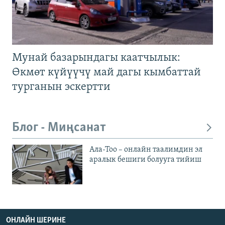
Мунай базарындагы каатчылык:
Өкмөт күйүүчү май дагы кымбаттай
турганын эскертти
Блог - Миңсанат
Ала-Тоо – онлайн таалимдин эл
аралык бешиги болууга тийиш
ОНЛАЙН ШЕРИНЕ