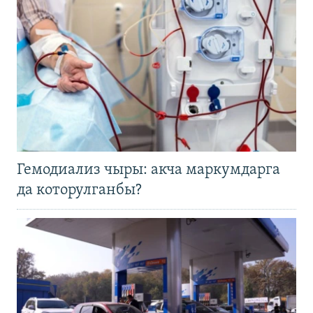
Гемодиализ чыры: акча маркумдарга
да которулганбы?