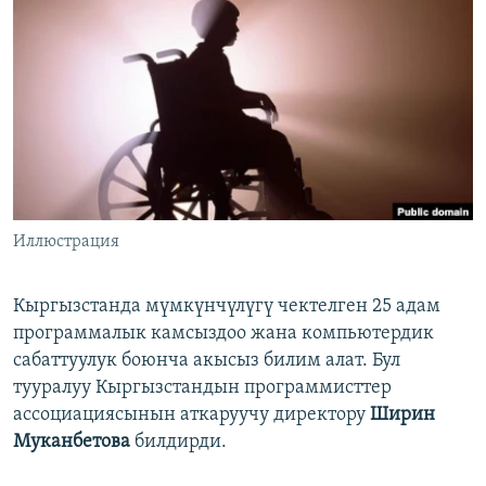
ОНЛАЙН ШЕРИНЕ
ЭЖЕ-СИҢДИЛЕР
АЗАТТЫК+
ЫҢГАЙСЫЗ СУРООЛОР
ЭЕ/АРнун бардык сайттары
Иллюстрация
Кыргызстанда мүмкүнчүлүгү чектелген 25 адам
программалык камсыздоо жана компьютердик
сабаттуулук боюнча акысыз билим алат. Бул
тууралуу Кыргызстандын программисттер
ассоциациясынын аткаруучу директору
Ширин
Муканбетова
билдирди.