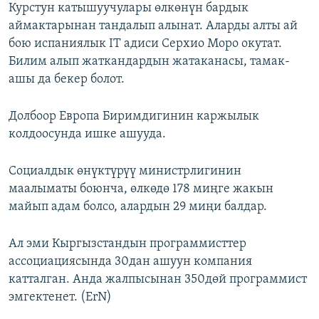
Курстун катышуучулары өлкөнүн бардык
аймактарынан тандалып алынат. Аларды алты ай
бою испаниялык IT адиси Серхио Моро окутат.
Билим алып жаткандардын жатаканасы, тамак-
ашы да бекер болот.
Долбоор Европа Биримдигинин каржылык
колдоосунда ишке ашууда.
Социалдык өнүктүрүү министрлигинин
маалыматы боюнча, өлкөдө 178 миңге жакын
майып адам болсо, алардын 29 миңи балдар.
Ал эми Кыргызстандын программисттер
ассоциациясында 30дан ашуун компания
катталган. Анда жалпысынан 350дөй программист
эмгектенет. (ErN)