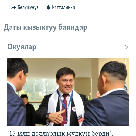
Бөлүшүңүз
Катталыңыз
Дагы кызыктуу баяндар
Окуялар
"15 млн долларлык мүлкүн берди".