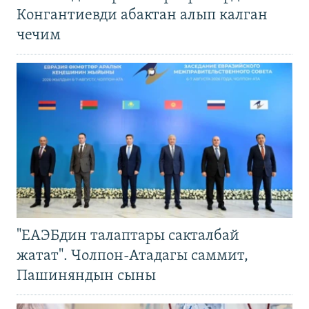
Конгантиевди абактан алып калган
чечим
"ЕАЭБдин талаптары сакталбай
жатат". Чолпон-Атадагы саммит,
Пашиняндын сыны