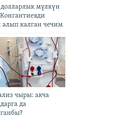
н долларлык мүлкүн
. Конгантиевди
н алып калган чечим
ализ чыры: акча
дарга да
лганбы?