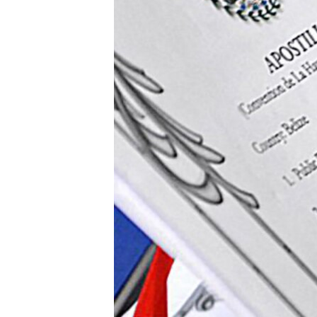
ЭЖЕ-СИҢДИЛЕР
АЗАТТЫК+
ЫҢГАЙСЫЗ СУРООЛОР