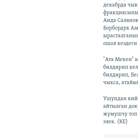
декабрда чык
фракциясыны
Аида Салянов
Борбордук Ам
ырасталганын
ошол кездеги
​"Ата Мекен"
билдирип кел
билдирип, Бе
чыкса, атайы
Ушундан кий
айтылган док
жумушчу топ 
элек. (КЕ)