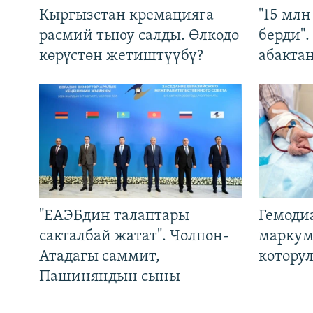
Кыргызстан кремацияга
"15 мл
расмий тыюу салды. Өлкөдө
берди"
көрүстөн жетиштүүбү?
абакта
"ЕАЭБдин талаптары
Гемоди
сакталбай жатат". Чолпон-
маркум
Атадагы саммит,
котору
Пашиняндын сыны