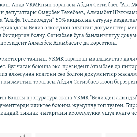
кан. Анда УКМКнын төрагасы Абдил Сегизбаев “Ата М
н депутаттары Өмүрбек Текебаев, Алмамбет Шыкмам
а “Альфа Телекомдун” 50% акциясын сатууну көздөгөнү
ерикадагы Белиз өлкөсүнөн алынган документтер ме
 билдирген болчу. Сегизбаев буга байланыштуу доку
 президент Алмазбек Атамбаевге да көрсөткөн.
 юристтерге таянып, УКМК тараткан маалыматтар дал
ет. Бул чатак боюнча экс-президент Атамбаев да пики
лиз өлкөсүнөн келгени сөз болгон документтер жасалм
н кызматтын төрагасы Абдил Сегизбаев жооп берээрин
ин Башкы прокуратура жана УКМК "Белизден алынды"
ументтерди иликтөө боюнча жумушчу топ түзгөн. Биро
кандай тыянак чыгарганы коомчулукка ушул күнгө ч