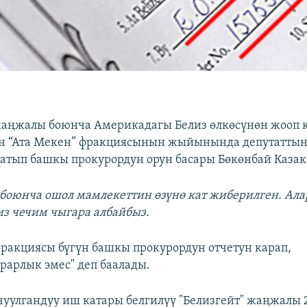
жаңжалы боюнча Америкадагы Белиз өлкөсүнөн жооп ке
үн “Ата Мекен” фракциясынын жыйынында депутаттын
атып башкы прокурордун орун басары Бөкөнбай Казак
” боюнча ошол мамлекеттин өзүнө кат жиберилген. Ал
з чечим чыгара албайбыз.
фракциясы бүгүн башкы прокурордун отчетун карап,
рарлык эмес" деп баалады.
чуулгандуу иш катары белгилүү "Белизгейт" жаңжалы