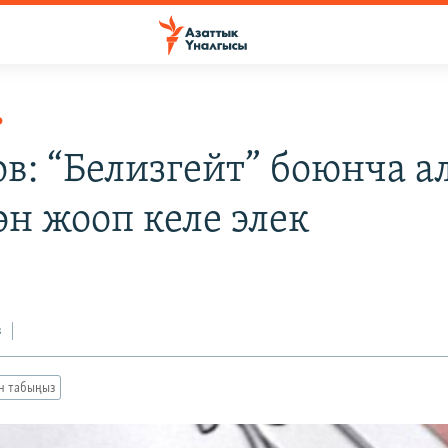
Р
ов: “Белизгейт” боюнча а
өн жооп келе элек
з
ан табыңыз