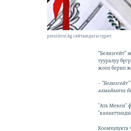
president.kg сайтындагы сүрөт.
“Белизгейт” 
тууралуу бүг
жооп берип ж
- “Белизгейт
алмайынча би
"Ата Мекен" 
"канааттанды
Коомчулукта 