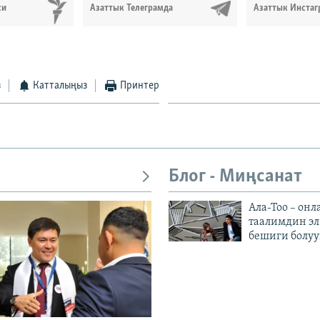
си
Азаттык Телеграмда
Азаттык Инстаг
з
Катталыңыз
Принтер
Блог - Миңсанат
Ала-Тоо – онл
таалимдин эл
бешиги болуу