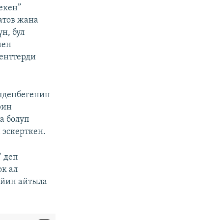
екен”
атов жана
н, бул
нен
менттерди
илденбегенин
рин
а болуп
 эскерткен.
 деп
к ал
ейин айтыла