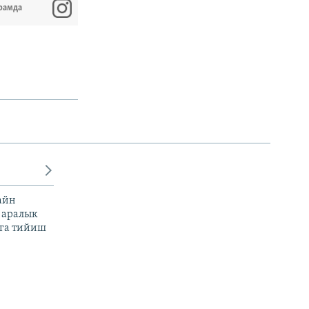
рамда
айн
 аралык
га тийиш