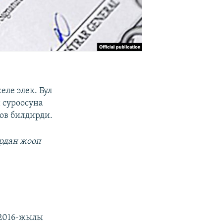
ле элек. Бул
 суроосуна
ов билдирди.
ардан жооп
 2016-жылы