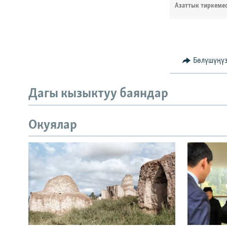
Азаттык тиркеме
Бөлүшүңү
Дагы кызыктуу баяндар
Окуялар