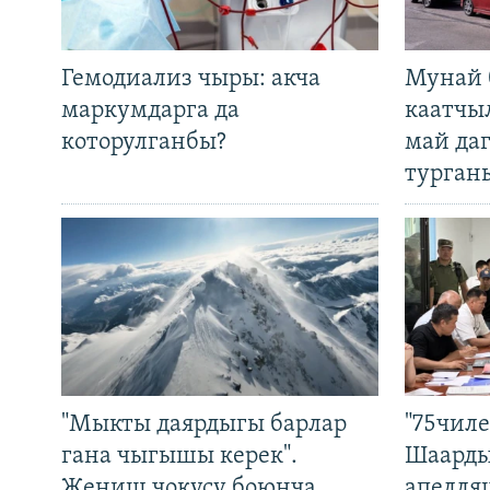
Гемодиализ чыры: акча
Мунай 
маркумдарга да
каатчы
которулганбы?
май да
турган
"Мыкты даярдыгы барлар
"75чиле
гана чыгышы керек".
Шаарды
Жеңиш чокусу боюнча
апелля