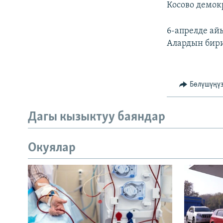
Косово демок
6-апрелде ай
Алардын бири
Бөлүшүңү
Дагы кызыктуу баяндар
Окуялар