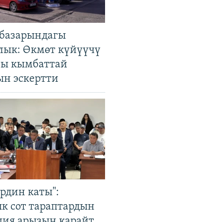
базарындагы
лык: Өкмөт күйүүчү
гы кымбаттай
ын эскертти
рдин каты":
к сот тараптардын
ция арызын карайт