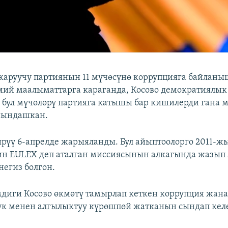
каруучу партиянын 11 мүчөсүнө коррупцияга байланы
мий маалыматтарга караганда, Косово демократиялык
бул мүчөлөрү партияга катышы бар кишилерди гана 
йындашкан.
рүү 6-апрелде жарыяланды. Бул айыптоолорго 2011-ж
н EULEX деп аталган миссиясынын алкагында жазып
негиз болгон.
диги Косово өкмөтү тамырлап кеткен коррупция жан
к менен алгылыктуу күрөшпөй жатканын сындап келе