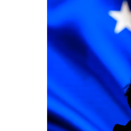
ЭЖЕ-СИҢДИЛЕР
АЗАТТЫК+
ЫҢГАЙСЫЗ СУРООЛОР