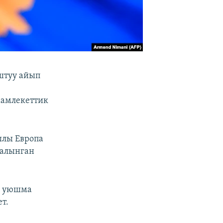
штуу айып
мамлекеттик
ылы Европа
 алынган
а уюшма
т.