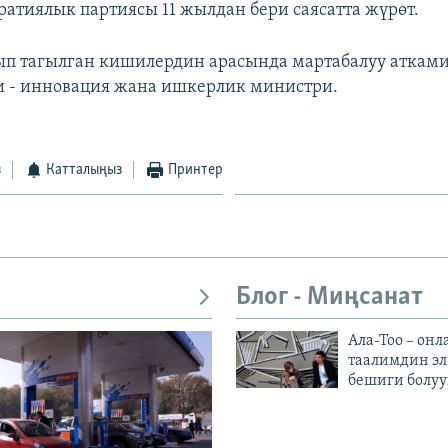
ратиялык партиясы 11 жылдан бери саясатта жүрөт.
ып тагылган кишилердин арасында мартабалуу атками
 - инновация жана ишкерлик министри.
з
Катталыңыз
Принтер
Блог - Миңсанат
Ала-Тоо – онл
таалимдин эл
бешиги болуу