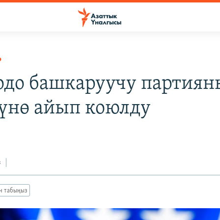
Р
одо башкаруучу партиян
үнө айып коюлду
з
ан табыңыз