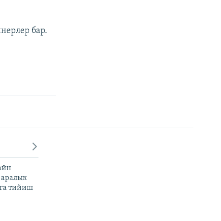
нерлер бар.
айн
 аралык
га тийиш