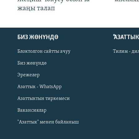
жаңы талап
БИЗ ЖӨНҮНДӨ
"АЗАТТЫ
Блоктолгон сайтты ачуу
Тилим - ди
Биз жөнүндө
Русский
Эрежелер
Азаттык - WhatsApp
ОНЛАЙН ШЕРИНЕ
Азаттыктын тиркемеси
Вакансиялар
"Азаттык" менен байланыш
ЭЕ/АРнун бардык сайттары