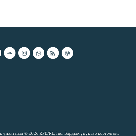
к үналгысы © 2026 RFE/RL, Inc. Бардык укуктар корголгон.