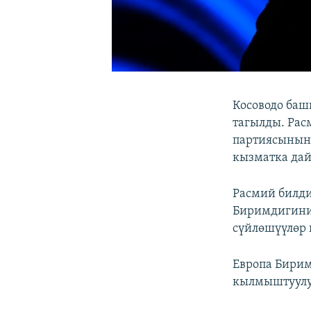
Косоводо баш
тагылды. Рас
партиясынын 
кызматка да
Расмий билди
Биримдигини
сүйлөшүүлөр 
Европа Бирим
кылмыштуулу