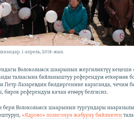
ккандар. 1-апрель, 2018-жыл.
ундагы Волоколамск шаарынын жергиликтүү кеңеши 
анды талаасына байланыштуу референдум өткөрмөк бо
 Петр Лазаревдин билдиргенине караганда, чечим б
, бирок референдум качан өтөөрү белгисиз.
 бери Волоколамск шаарынын тургундары нааразылы
юштуруп,
«Ядрово» полигонун жабууну бийликтен
тала