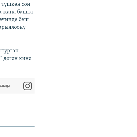
а түшкөн соң
к жана башка
кечинде беш
арыялоону
штурган
" деген кине
рамда