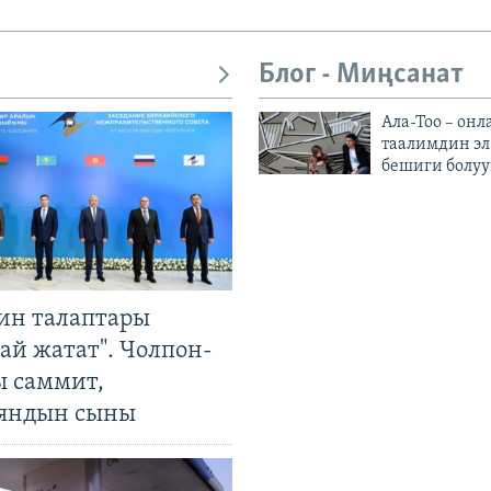
Блог - Миңсанат
Ала-Тоо – онл
таалимдин эл
бешиги болуу
ин талаптары
ай жатат". Чолпон-
ы саммит,
яндын сыны