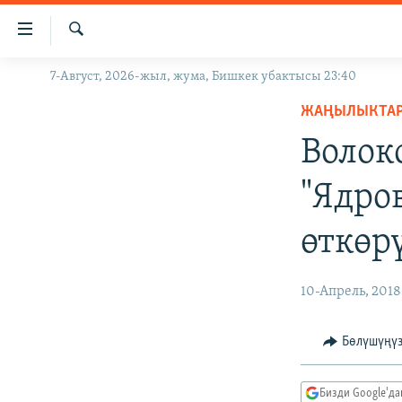
Линктер
Мазмунга
өтүңүз
Издөө
7-Август, 2026-жыл, жума, Бишкек убактысы 23:40
ЖАҢЫЛЫКТАР
Навигацияга
өтүңүз
ЖАҢЫЛЫКТА
КЫРГЫЗСТАН
Издөөгө
Волок
ДҮЙНӨ
КЫРГЫЗСТАН
салыңыз
УКРАИНА
САЯСАТ
ДҮЙНӨ
"Ядро
АТАЙЫН ИЛИКТӨӨ
ЭКОНОМИКА
БОРБОР АЗИЯ
өткөр
ТВ ПРОГРАММАЛАР
МАДАНИЯТ
ПОДКАСТ
БҮГҮН АЗАТТЫКТА
10-Апрель, 2018
ӨЗГӨЧӨ ПИКИР
ЭКСПЕРТТЕР ТАЛДАЙТ
БИЗ ЖАНА ДҮЙНӨ
Бөлүшүңү
ДАНИСТЕ
Бизди Google'д