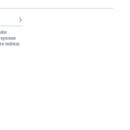
айн
 аралык
га тийиш