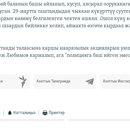
дөй баланын башы айланып, кусуп, алсырап ооруканаг
уган. 29-мартта таштандыдан чыккан күкүрттүү сууте
ардын көлөмү белгиленген чектен ашкан. Ошол күнү 
шаардык бийликке келип, аймакта өзгөчө кырдаал ж
.
штанды талаасына каршы нааразылык акцияларын ую
ем Любимов кармалып, ага "полицияга баш ийген эмес
си
Азаттык Телеграмда
Азаттык Инстаг
з
Катталыңыз
Принтер