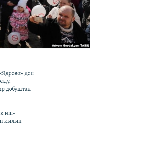
«Ядрово» деп
лду.
ир добуштан
к иш-
п кылып