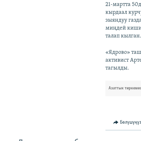
21-мартта 50
кырдаал курч
зыяндуу газд
миңдей киши 
талап кылган
«Ядрово» та
активист Арт
тагылды.
Азаттык тиркеме
Бөлүшүңү