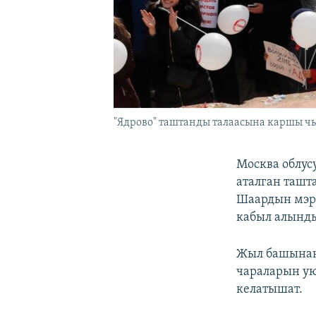
"Ядрово" таштанды талаасына каршы чы
Москва облус
аталган ташт
Шаардын мэри
кабыл алынды
Жыл башынан
чараларын у
келатышат.