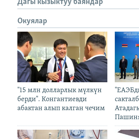
Дагы кызыктуу баяндар
Окуялар
"15 млн долларлык мүлкүн
"ЕАЭБд
берди". Конгантиевди
сакталб
абактан алып калган чечим
Атадаг
Пашин