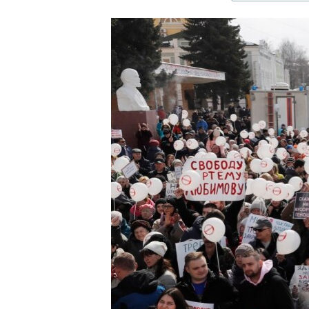
ЭЖЕ-СИҢДИЛЕР
АЗАТТЫК+
ЫҢГАЙСЫЗ СУРООЛОР