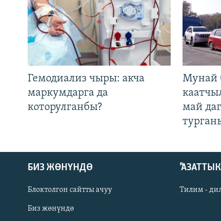
Гемодиализ чыры: акча
Мунай 
маркумдарга да
каатчы
которулганбы?
май да
турган
БИЗ ЖӨНҮНДӨ
"АЗАТТЫ
Блоктолгон сайтты ачуу
Тилим - ди
Биз жөнүндө