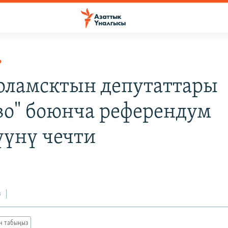
Р
оламсктын депутаттары
во" боюнча референдум
үүнү чечти
з
ан табыңыз