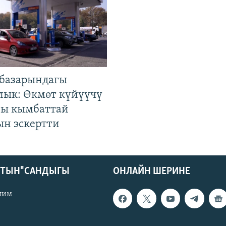
базарындагы
лык: Өкмөт күйүүчү
гы кымбаттай
ын эскертти
КТЫН" САНДЫГЫ
ОНЛАЙН ШЕРИНЕ
лим