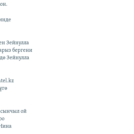
он.
шинде
ен Зейнулла
арыз бергени
ндө Зейнулла
tel.kz
үгө
 сынчыл ой
оо
 Нина