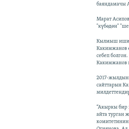
баяндамачы 
Марат Асипов
"күбөдөн" "ше
Кылмыш ишин
Какимжанов ө
себеп болгон.
Какимжанов 
2017-жылдын 
сайттарын Ка
милдеттендир
“Акыркы бир 
айта турган 
комитетинин 
Огнянова. Ал