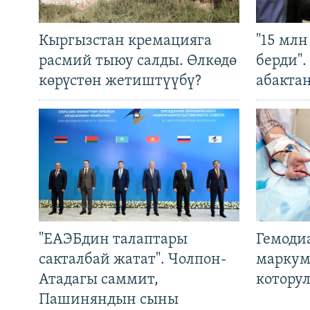
Кыргызстан кремацияга
"15 мл
расмий тыюу салды. Өлкөдө
берди"
көрүстөн жетиштүүбү?
абакта
"ЕАЭБдин талаптары
Гемоди
сакталбай жатат". Чолпон-
маркум
Атадагы саммит,
котору
Пашиняндын сыны