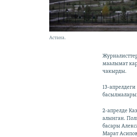
Астана.
Журналисттер
маалымат ка
чакырды.
13-апрелдеги
басылмаларын
2-апрелде Ка
алынган. Пол
басары Алекс
Марат Асипов