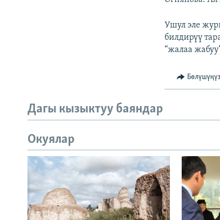
Ушул эле жур
билдирүү тар
“жалаа жабуу
Бөлүшүңү
Дагы кызыктуу баяндар
Окуялар