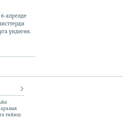
 6-апрелде
листтерди
уга үндөгөн.
айн
 аралык
га тийиш