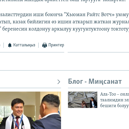
налисттердин иши боюнча “Хьюман Райтс Вотч» уюму
атып, казак бийлигин өз ишин аткарып жаткан журна
” беренесин колдонуу аркылуу куугунтуктоону токтоту
з
Катталыңыз
Принтер
Блог - Миңсанат
Ала-Тоо – онл
таалимдин эл
бешиги болуу