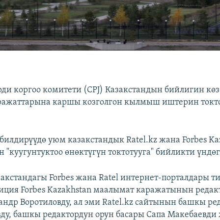
ди коргоо комитети (CPJ) Казакстандын бийлигин кө
ражаттарына каршы козголгон кылмыш иштерин токт
 билдирүүдө уюм казакстандык Ratel.kz жана Forbes Ka
 "куугунтуктоо өнөктүгүн токтотууга" бийликти үндөг
закстандагы Forbes жана Ratel интернет-порталдары т
иция Forbes Kazakhstan маалымат каражатынын редак
андр Воротиловду, ал эми Ratel.kz сайтынын башкы ре
ду, башкы редактордун орун басары Сапа Макебаевди