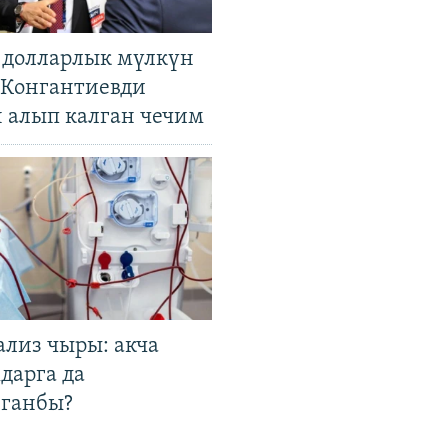
н долларлык мүлкүн
. Конгантиевди
н алып калган чечим
ализ чыры: акча
дарга да
лганбы?