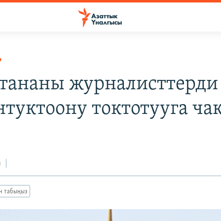
Р
стананы журналисттерди
нтуктоону токтотууга ч
з
ан табыңыз