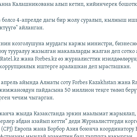
Анна Калашникованы алып кетип, кийинчерек бошотк
 болсо 4-апрелде дагы бир жолу суралып, кылмыш и
ктүүгө" айланган.
ин козголушуна мурдагы каржы министри, бизнесм
зү тууралуу жазылган макалаларды жалган деп сотко 
 Ratel.kz жана Forbes.kz өз журналисттик изилдөөлөрү
коррупциялык иштерге аралашкан деп ырасташкан.
апрель айында Алматы соту Forbes Kazakhstan жана Ra
кимжановдун пайдасына 50 миллион теңге төлөп берү
ген чечим чыгарган.
канча жылда Казакстанда эркин маалымат жарыялап,
жерлер абдан азайып кетти” деди Журналисттерди корг
(CPJ) Европа жана Борбор Азия боюнча координатору
 Астананы мындай аракеттен баш тартууга чакырган.