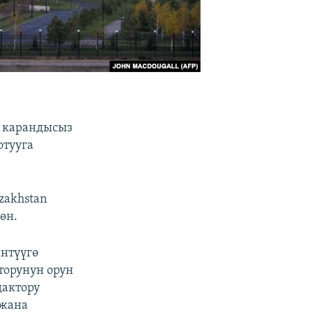
з карандысыз
отууга
zakhstan
өн.
интүүгө
торунун орун
дактору
 жана