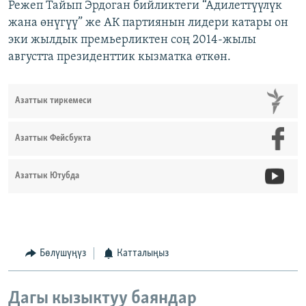
Режеп Тайып Эрдоган бийликтеги “Адилеттүүлүк
жана өнүгүү” же АК партиянын лидери катары он
эки жылдык премьерликтен соң 2014-жылы
августта президенттик кызматка өткөн.
Азаттык тиркемеси
Азаттык Фейсбукта
Азаттык Ютубда
Бөлүшүңүз
Катталыңыз
Дагы кызыктуу баяндар