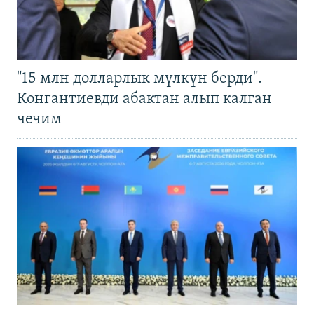
"15 млн долларлык мүлкүн берди".
Конгантиевди абактан алып калган
чечим