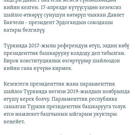
лидери Давлет Бахчели менен сүйлөшкөндөн
кийин келген. 17-апрелде күтүүсүздөн кезексиз
шайлоо өткөрүү сунушун көтөрүп чыккан Давлет
Бахчели - президент Эрдогандын союздашы
катары белгилүү.
Түркияда 2017-жылы референдум өтүп, элдин көбү
президенттик башкарууну колдоду деп табылган.
Бирок конституциялык өзгөртүүлөр шайлоодон
кийин гана күчүнө кирмек.
Кезектеги президенттик жана парламенттик
шайлоо Түркияда негизи 2019-жылдын ноябрында
өтүшү керек болчу. Парламенттик республика
саналган Түркия президенттик башкарууга толук
өтсө мамлекет башчынын ыйгарым укуктары
кеңейет.