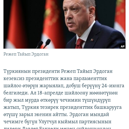
ОНЛАЙН ШЕРИНЕ
ЭЖЕ-СИҢДИЛЕР
АЗАТТЫК+
ЫҢГАЙСЫЗ СУРООЛОР
ЭЕ/АРнун бардык сайттары
Режеп Тайып Эрдоган
Түркиянын президенти Режеп Тайып Эрдоган
кезексиз президенттик жана парламенттик
шайлоо өтөрүн жарыялап, добуш берүүнү 24-июнга
белгиледи. Ал 18-апрелде шайлоону мөөнөтүнөн
бир жыл мурда өткөрүү чечимин түшүндүрүп
жатып, Түркия тезирек президенттик башкарууга
өтүшү зарыл экенин айтты. Эрдоган мындай
чечимге бүгүн Улутчул кыймыл партиясынын