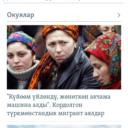
Окуялар
"Күйөөм үйлөндү, жөнөткөн акчама
машина алды". Кордолгон
түркмөнстандык мигрант аялдар