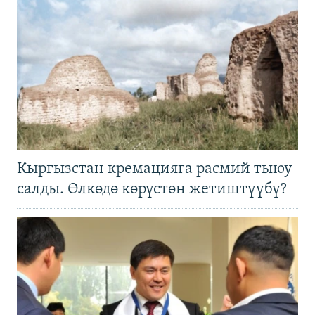
Кыргызстан кремацияга расмий тыюу
салды. Өлкөдө көрүстөн жетиштүүбү?