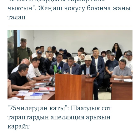
чыксын". Жеңиш чокусу боюнча жаңы
талап
"75чилердин каты": Шаардык сот
тараптардын апелляция арызын
карайт