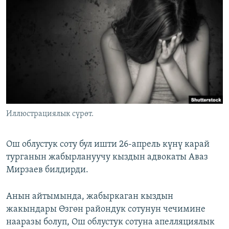
ОНЛАЙН ШЕРИНЕ
ЭЖЕ-СИҢДИЛЕР
АЗАТТЫК+
ЫҢГАЙСЫЗ СУРООЛОР
ЭЕ/АРнун бардык сайттары
Иллюстрациялык сүрөт.
Ош облустук соту бул ишти 26-апрель күнү карай
турганын жабырлануучу кыздын адвокаты Аваз
Мирзаев билдирди.
Анын айтымында, жабыркаган кыздын
жакындары Өзгөн райондук сотунун чечимине
нааразы болуп, Ош облустук сотуна апелляциялык