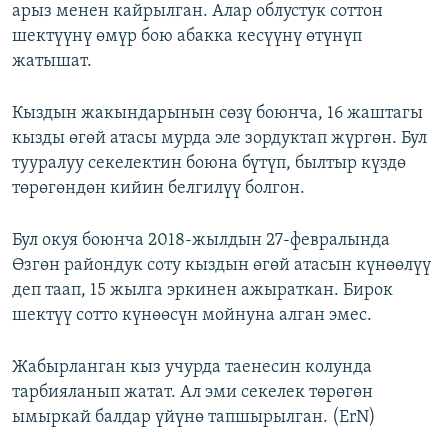
арыз менен кайрылган. Алар облустук соттон
шектүүнү өмүр бою абакка кесүүнү өтүнүп
жатышат.
Кыздын жакындарынын сөзү боюнча, 16 жаштагы
кызды өгөй атасы мурда эле зордуктап жүргөн. Бул
тууралуу секелектин боюна бүтүп, былтыр күздө
төрөгөндөн кийин белгилүү болгон.
Бул окуя боюнча 2018-жылдын 27-февралында
Өзгөн райондук соту кыздын өгөй атасын күнөөлүү
деп таап, 15 жылга эркинен ажыраткан. Бирок
шектүү сотто күнөөсүн мойнуна алган эмес.
Жабырланган кыз учурда таенесин колунда
тарбияланып жатат. Ал эми секелек төрөгөн
ымыркай балдар үйүнө тапшырылган. (ErN)