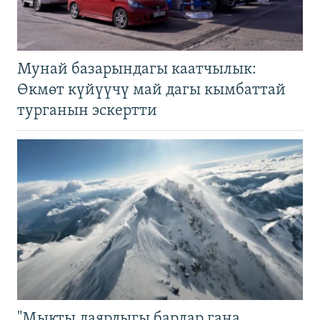
Мунай базарындагы каатчылык:
Өкмөт күйүүчү май дагы кымбаттай
турганын эскертти
"Мыкты даярдыгы барлар гана