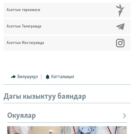
Азаттык тиркемеси
Азаттык Телеграмда
Азаттык Инстаграмда
Бөлүшүңүз
Катталыңыз
Дагы кызыктуу баяндар
Окуялар