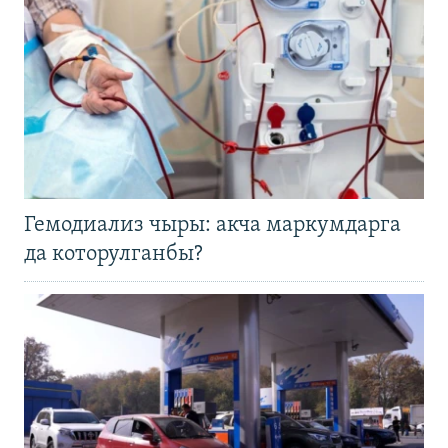
Гемодиализ чыры: акча маркумдарга
да которулганбы?