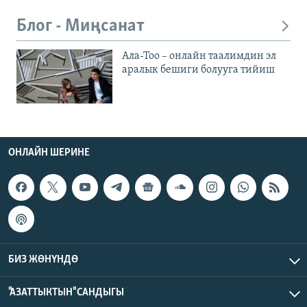
Блог - Миңсанат
Ала-Тоо – онлайн таалимдин эл
аралык бешиги болууга тийиш
ОНЛАЙН ШЕРИНЕ
БИЗ ЖӨНҮНДӨ
"АЗАТТЫКТЫН" САНДЫГЫ