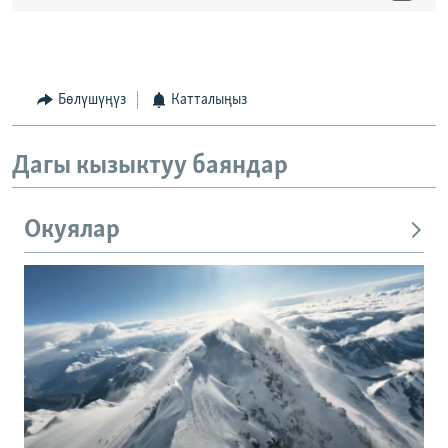
Бөлүшүңүз
Катталыңыз
Дагы кызыктуу баяндар
Окуялар