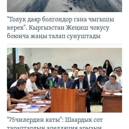
"Толук даяр болгондор гана чыгышы
керек". Кыргызстан Жеңиш чокусу
боюнча жаңы талап сунуштады
"75чилердин каты": Шаардык сот
тараптардын апелляция арызын