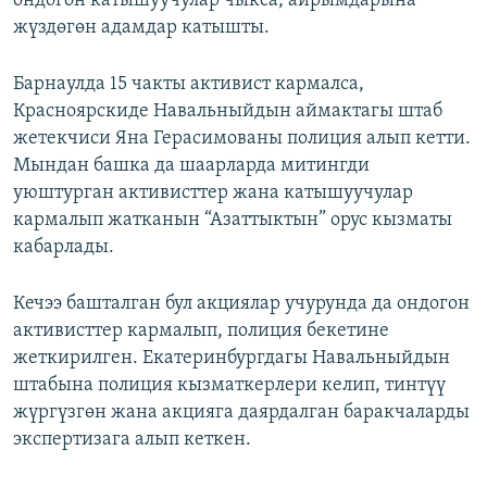
ондогон катышуучулар чыкса, айрымдарына
жүздөгөн адамдар катышты.
Барнаулда 15 чакты активист кармалса,
Красноярскиде Навальныйдын аймактагы штаб
жетекчиси Яна Герасимованы полиция алып кетти.
Мындан башка да шаарларда митингди
уюштурган активисттер жана катышуучулар
кармалып жатканын “Азаттыктын” орус кызматы
кабарлады.
Кечээ башталган бул акциялар учурунда да ондогон
активисттер кармалып, полиция бекетине
жеткирилген. Екатеринбургдагы Навальныйдын
штабына полиция кызматкерлери келип, тинтүү
жүргүзгөн жана акцияга даярдалган баракчаларды
экспертизага алып кеткен.