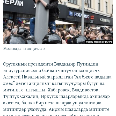
ОНЛАЙН ШЕРИНЕ
ЭЖЕ-СИҢДИЛЕР
АЗАТТЫК+
ЫҢГАЙСЫЗ СУРООЛОР
ЭЕ/АРнун бардык сайттары
Москвадагы акциялар
Орусиянын президенти Владимир Путиндин
инаугурациясына байланыштуу оппозициячы
Алексей Навальный жарыялаган “Ал бизге падыша
эмес” деген акциянын катышуучулары бүгүн да
митингге чыгышты. Хабаровск, Владивосток,
Түштүк Сахалин, Иркутск шаарларында акциялар
аяктаса, башка бир нече шаарда ушул тапта да
митингдер уланууда. Айрым шаарларда митингге