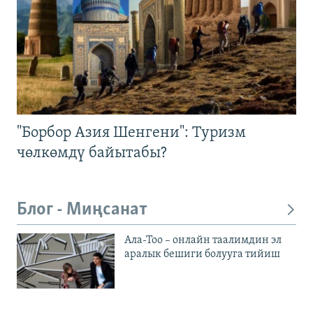
"Борбор Азия Шенгени": Туризм
чөлкөмдү байытабы?
Блог - Миңсанат
Ала-Тоо – онлайн таалимдин эл
аралык бешиги болууга тийиш