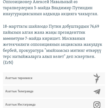
Оппозиционер Алексей Навальный өз
тарапкерлерин 5-майда Владимир Путиндин
инаугурациясынын алдында акцияга чакырган.
18-марттагы шайлоодо Путин добуштардын 76,69
пайызын алган жана жаңы президенттик
мөөнөтүнө 7-майда киришет. Москванын
жетекчилиги оппозициянын акциясына макулдук
бербей, прокуратура "мыйзамсыз митинг өткөрүү
терс натыйжаларга алып келет" деп эскерткен.
(ErN)
Азаттык тиркемеси
Азаттык Телеграмда
Азаттык Инстаграмда