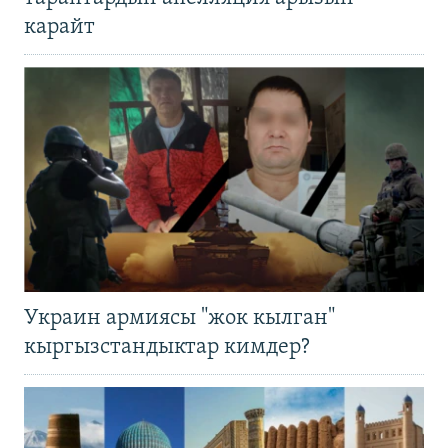
карайт
Украин армиясы "жок кылган"
кыргызстандыктар кимдер?