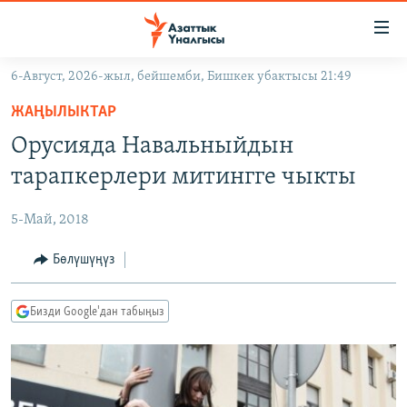
Линктер
Мазмунга
өтүңүз
6-Август, 2026-жыл, бейшемби, Бишкек убактысы 21:49
Навигацияга
ЖАҢЫЛЫКТАР
өтүңүз
ЖАҢЫЛЫКТАР
КЫРГЫЗСТАН
Издөөгө
Орусияда Навальныйдын
салыңыз
ДҮЙНӨ
КЫРГЫЗСТАН
тарапкерлери митингге чыкты
УКРАИНА
САЯСАТ
ДҮЙНӨ
5-Май, 2018
АТАЙЫН ИЛИКТӨӨ
ЭКОНОМИКА
БОРБОР АЗИЯ
ТВ ПРОГРАММАЛАР
Бөлүшүңүз
МАДАНИЯТ
ПОДКАСТ
БҮГҮН АЗАТТЫКТА
Бизди Google'дан табыңыз
ӨЗГӨЧӨ ПИКИР
ЭКСПЕРТТЕР ТАЛДАЙТ
БИЗ ЖАНА ДҮЙНӨ
Русский
ДАНИСТЕ