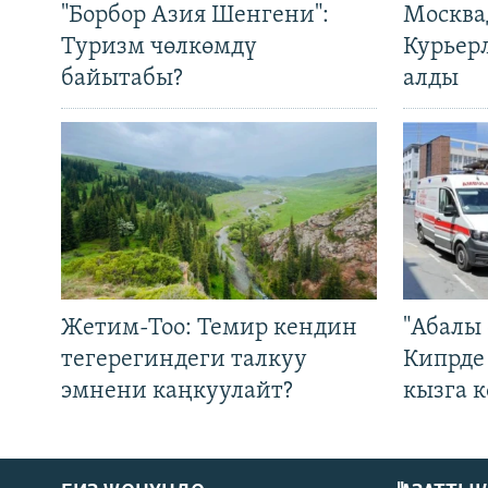
"Борбор Азия Шенгени":
Москва
Туризм чөлкөмдү
Курьер
байытабы?
алды
Жетим-Тоо: Темир кендин
"Абалы 
тегерегиндеги талкуу
Кипрде
эмнени каңкуулайт?
кызга к