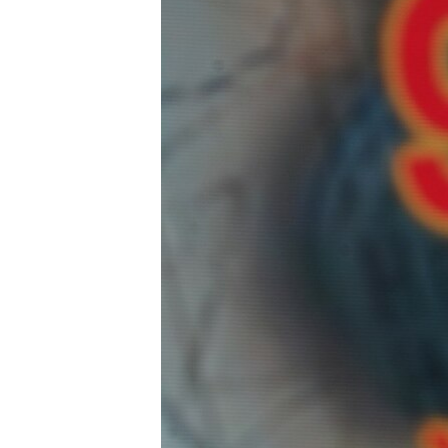
ЭЖЕ-СИҢДИЛЕР
АЗАТТЫК+
ЫҢГАЙСЫЗ СУРООЛОР