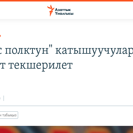
Р
с полктун" катышуучула
т текшерилет
з
ан табыңыз