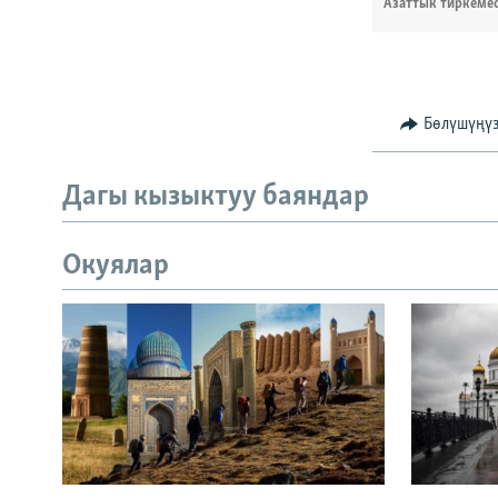
Азаттык тиркеме
Бөлүшүңү
Дагы кызыктуу баяндар
Окуялар