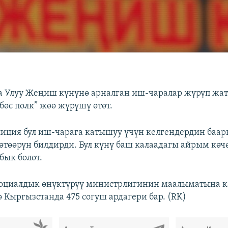
 Улуу Жеңиш күнүнө арналган иш-чаралар жүрүп жат
бөс полк” жөө жүрүшү өтөт.
ция бул иш-чарага катышуу үчүн келгендердин баар
өтөөрүн билдирди. Бул күнү баш калаадагы айрым көч
бык болот.
социалдык өнүктүрүү министрлигинин маалыматына к
ө Кыргызстанда 475 согуш ардагери бар. (RK)