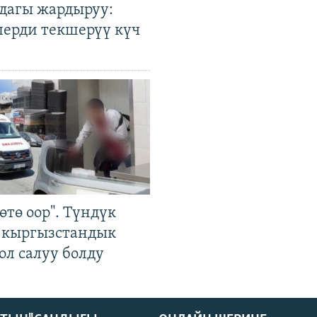
дагы жардыруу:
лерди текшерүү күч
өтө оор". Түндүк
 кыргызстандык
ол салуу болду