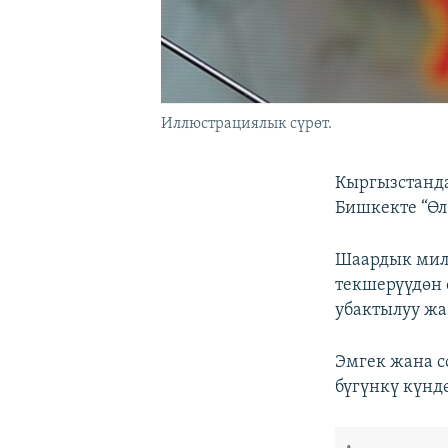
Иллюстрациялык сүрөт.
Кыргызстанда
Бишкекте “Өл
Шаардык мили
текшерүүдөн 
убактылуу жа
Эмгек жана 
бүгүнкү күнд