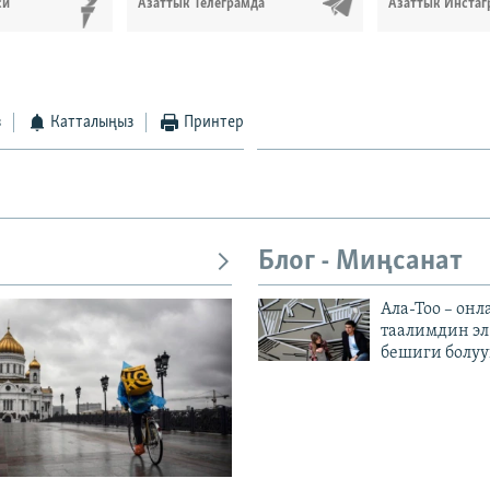
си
Азаттык Телеграмда
Азаттык Инстаг
з
Катталыңыз
Принтер
Блог - Миңсанат
Ала-Тоо – онл
таалимдин эл
бешиги болуу