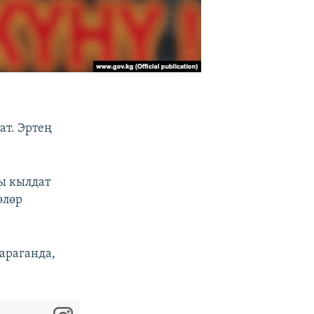
ат. Эртең
ы кылдат
өлөр
араганда,