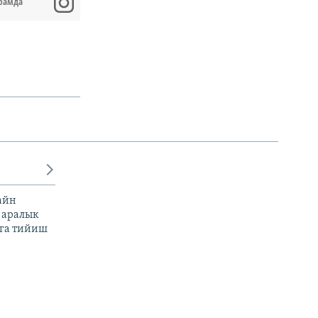
рамда
айн
 аралык
га тийиш