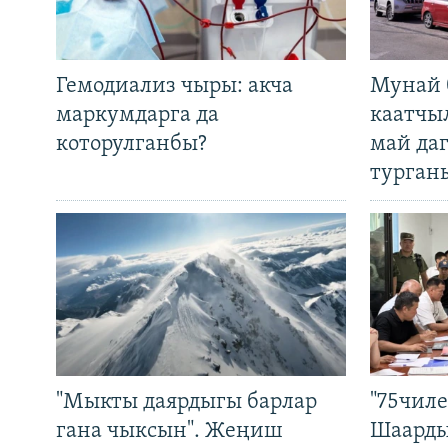
Гемодиализ чыры: акча
Мунай 
маркумдарга да
каатчы
которулганбы?
май да
турган
"Мыкты даярдыгы барлар
"75чиле
гана чыксын". Жеңиш
Шаарды