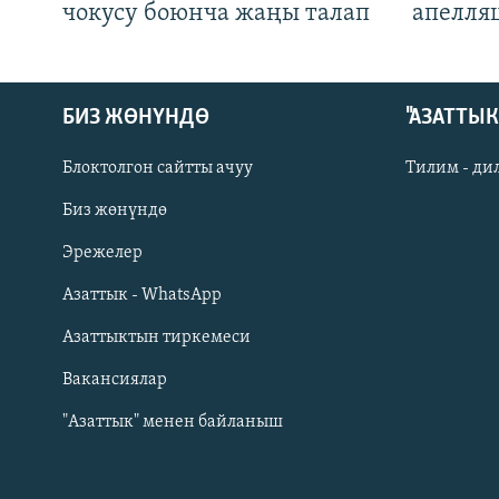
чокусу боюнча жаңы талап
апелля
БИЗ ЖӨНҮНДӨ
"АЗАТТЫ
Блоктолгон сайтты ачуу
Тилим - ди
Биз жөнүндө
Русский
Эрежелер
Азаттык - WhatsApp
ОНЛАЙН ШЕРИНЕ
Азаттыктын тиркемеси
Вакансиялар
"Азаттык" менен байланыш
ЭЕ/АРнун бардык сайттары