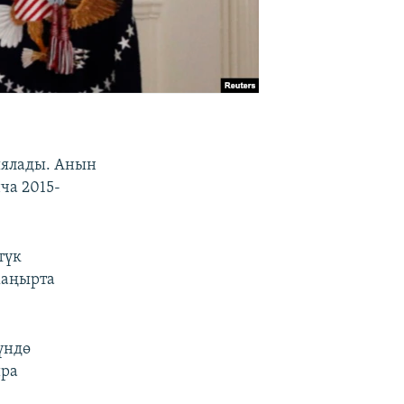
ыялады. Анын
ча 2015-
түк
жаңырта
үндө
йра