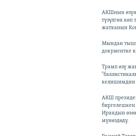
АКШнын өзүн
түзүлгөн көп
жатканын Кон
Мындан тышк
документке к
Трамп өзү жа
"баллистикал
келишимдин 
АКШ президен
биргелешкен 
Ирандын өзөк
мүнөздөдү.