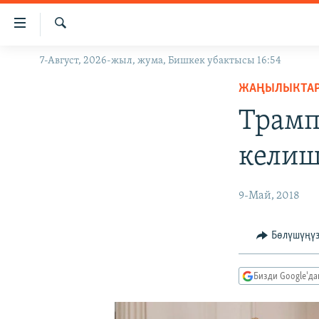
Линктер
Мазмунга
өтүңүз
Издөө
7-Август, 2026-жыл, жума, Бишкек убактысы 16:54
ЖАҢЫЛЫКТАР
Навигацияга
өтүңүз
ЖАҢЫЛЫКТА
КЫРГЫЗСТАН
Издөөгө
Трамп
ДҮЙНӨ
КЫРГЫЗСТАН
салыңыз
УКРАИНА
САЯСАТ
ДҮЙНӨ
келиш
АТАЙЫН ИЛИКТӨӨ
ЭКОНОМИКА
БОРБОР АЗИЯ
ТВ ПРОГРАММАЛАР
МАДАНИЯТ
9-Май, 2018
ПОДКАСТ
БҮГҮН АЗАТТЫКТА
Бөлүшүңү
ӨЗГӨЧӨ ПИКИР
ЭКСПЕРТТЕР ТАЛДАЙТ
БИЗ ЖАНА ДҮЙНӨ
Бизди Google'д
ДАНИСТЕ