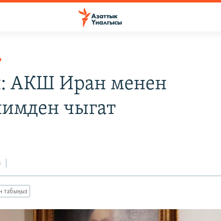
Р
: АКШ Иран менен
имден чыгат
з
ан табыңыз