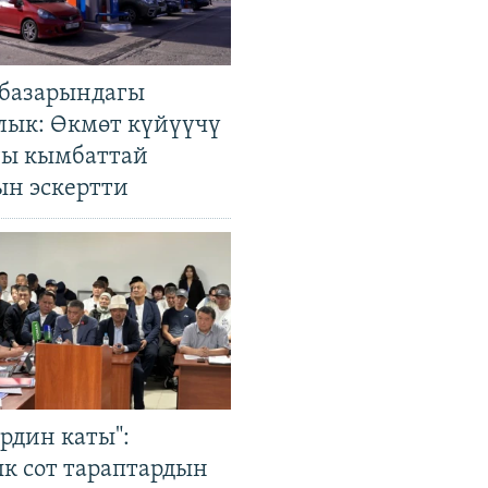
базарындагы
лык: Өкмөт күйүүчү
гы кымбаттай
ын эскертти
рдин каты":
к сот тараптардын