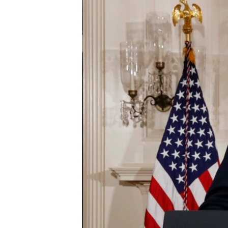
ЭЖЕ-СИҢДИЛЕР
АЗАТТЫК+
ЫҢГАЙСЫЗ СУРООЛОР