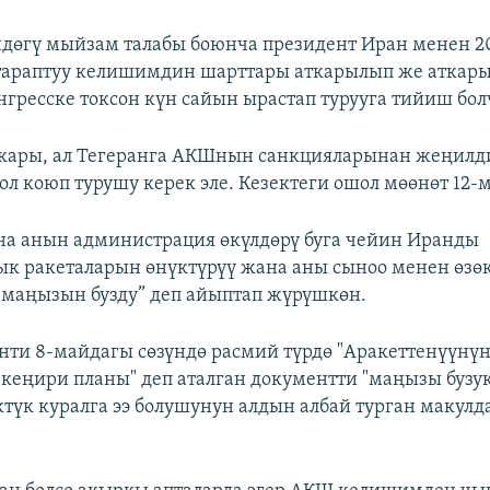
дөгү мыйзам талабы боюнча президент Иран менен 
 тараптуу келишимдин шарттары аткарылып же аткар
гресске токсон күн сайын ырастап турууга тийиш бол
ары, ал Тегеранга АКШнын санкцияларынан жеңилди
ол коюп турушу керек эле. Кезектеги ошол мөөнөт 12-
на анын администрация өкүлдөрү буга чейин Иранды
ык ракеталарын өнүктүрүү жана аны сыноо менен өзө
маңызын бузду” деп айыптап жүрүшкөн.
ти 8-майдагы сөзүндө расмий түрдө "Аракеттенүүнү
кеңири планы" деп аталган документти "маңызы бузу
түк куралга ээ болушунун алдын албай турган макул