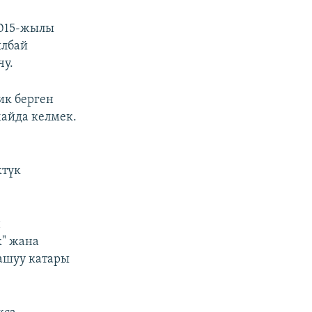
2015-жылы
ылбай
чу.
к берген
майда келмек.
ктүк
н
к" жана
дашуу катары