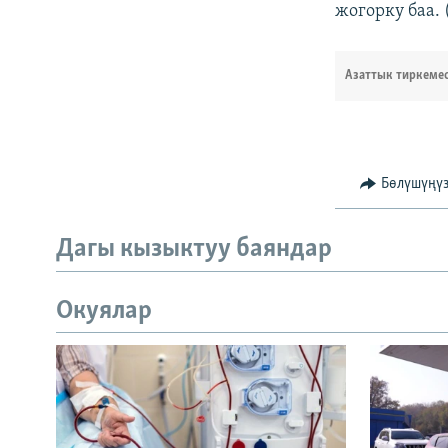
жогорку баа. 
Азаттык тиркеме
Бөлүшүңү
Дагы кызыктуу баяндар
Окуялар