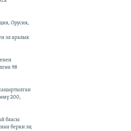
кса
ия, Орусия,
ен эл аралык
менен
лгөн 98
жаңыртылган
өмү 200,
ай баасы
унан берки эң