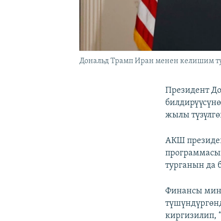
Дональд Трамп Иран менен келишим ту
Президент До
билдирүүсүнө
жылы түзүлгө
АКШ президе
программасы
турганын да 
Финансы мин
түшүндүргөнд
киргизилип, 