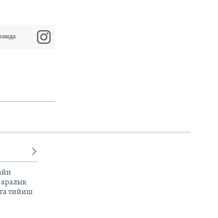
рамда
айн
 аралык
га тийиш