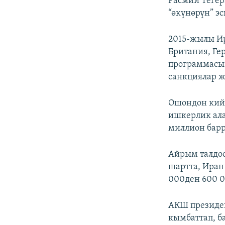
Расмий Тегер
“өкүнөрүн” э
2015-жылы Ир
Британия, Ге
программасын
санкциялар 
Ошондон кий
ишкерлик ала
миллион барр
Айрым талдо
шартта, Иран
000ден 600 
АКШ президе
кымбаттап, б