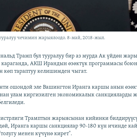
уралуу чечимин жарыялоодо. 8-май, 2018-жыл.
нальд Трамп бул тууралуу бир аз мурда Ак үйдөн жар
 караганда, АКШ Ирандын өзөктүк программасы боюн
н көп тараптуу келишимден чыгат.
нти ошондой эле Вашингтон Иранга каршы анын өзөк
нан улам киргизилген экономикалык санкцияларды 
белгиледи.
истрлиги Трамптын жарыясынан кийинки билдирүүс
өй, Иранга каршы санкциялар 90-180 күн ичинде ка
“толугу менен күчүнө кирет".