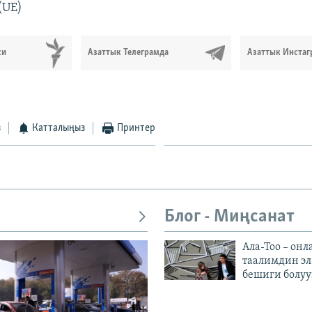
(UE)
си
Азаттык Телеграмда
Азаттык Инстаг
з
Катталыңыз
Принтер
Блог - Миңсанат
Ала-Тоо – онл
таалимдин эл
бешиги болуу