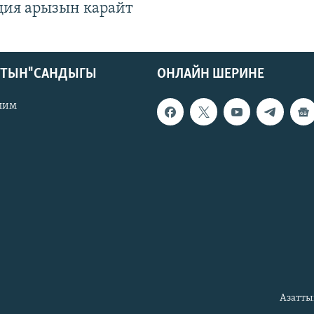
ция арызын карайт
КТЫН" САНДЫГЫ
ОНЛАЙН ШЕРИНЕ
лим
Азатты