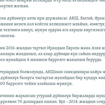
ан болсо акыркы апталарда эгер АКШ келишимден чы
скертип жаткан.
ан дүйнөнүн алты ири державасы: АКШ, Кытай, Франц
рмания менен кол койгон келишимге ылайык, өзөктүк
 чектөөгө көнүп, мунун ордуна ага каршы киргизилг
жоюлган.
ин 2016-жылдан тартып Ирандын Европа жана Азия 
калары жанданып, ал азыр дүйнөдө күн сайын өндүрү
ел мунайдын 4 миллион баррелге жакынын берүүдө.
очулардын болжолунда, АКШнын санкциялары кайра 
 дүйнөлүк базарга чыгарган мунайдын бир күндүк көл
000 баррелге чейин азайышы мүмкүн.
нтинин жарыясын утурлай дүйнөлүк биржаларда мун
аррелине 70 доллардан ашкан. Бул – 2014-жылдын соң