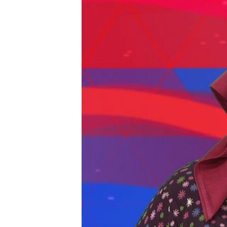
ЭЖЕ-СИҢДИЛЕР
АЗАТТЫК+
ЫҢГАЙСЫЗ СУРООЛОР