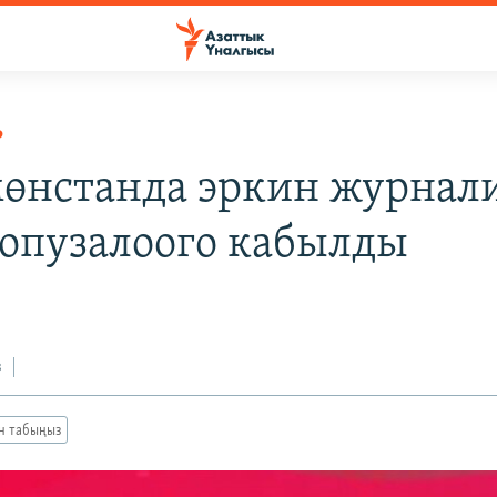
Р
өнстанда эркин журнал
опузалоого кабылды
з
ан табыңыз