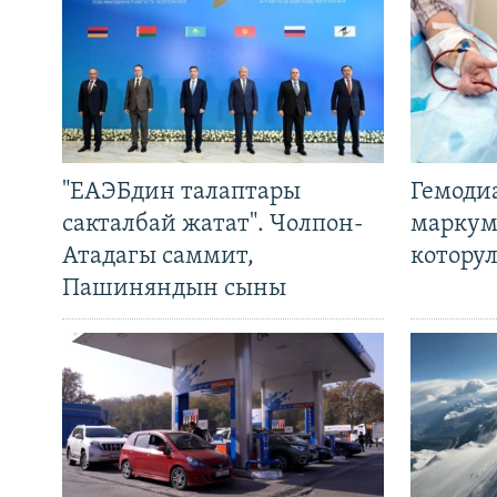
"ЕАЭБдин талаптары
Гемоди
сакталбай жатат". Чолпон-
маркум
Атадагы саммит,
котору
Пашиняндын сыны