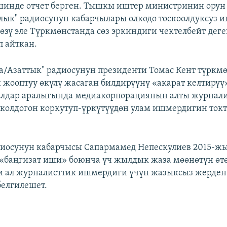
инде отчет берген. Тышкы иштер министринин орун 
лык" радиосунун кабарчылары өлкөдө тоскоолдуксуз 
зү эле Түркмөнстанда сөз эркиндиги чектелбейт дег
п айткан.
а/Азаттык" радиосунун президенти Томас Кент түрк
жооптуу өкүлү жасаган билдирүүнү «акарат келтирүү»
ылдар аралыгында медиакорпорациянын алты журнал
 колдогон коркутуп-үркүтүүдөн улам ишмердигин токт
диосунун кабарчысы Сапармамед Непескулиев 2015-ж
«баңгизат иши» боюнча үч жылдык жаза мөөнөтүн өтө
 ал журналисттик ишмердиги үчүн жазыксыз жерден
елгилешет.