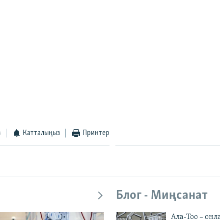
з
Катталыңыз
Принтер
Блог - Миңсанат
Ала-Тоо – онл