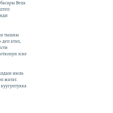
басары Вепа
иштеп
енди
мөн тышкы
 деп атап,
исти
отконун эске
ылдын июль
п жатат.
 куугунтукка