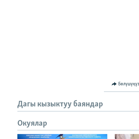
Бөлүшүңү
Дагы кызыктуу баяндар
Окуялар