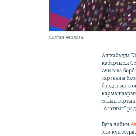
Солтан Ачилова.
Ашхабадда "
кабарчысы Со
Ачилова борб
тартканы бар
бардыгын жок
кармашаарын 
салып тартып
"Азатлык" ра
Буга чейин
Ач
эки күн мурд