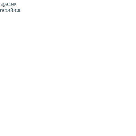
 аралык
га тийиш