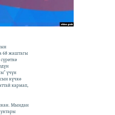
нын
да 68 жаштагы
 сүрөткө
рдүн
ны" үчүн
сын күчкө
аттай кармап,
ашкан. Мындан
куктары