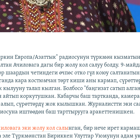
Эркин Европа/Азаттык" радиосунун түркмөн кызматы
лтан Ачиловага дагы бир жолу кол салуу болду. 9-май
ор шаардын четиндеги өчпөс отко гүл коюу салтанатын
ганда кара костюмчан төрт киши аны кармап, сүрөттө
 кылууну талап кылган. Болбосо "баңгизат сатып алга
айтып коркутушкан. Кабарчы баш тартканда, камера
 алып, сүрөттөрдү жок кылышкан. Журналистти эки са
диосуна иштөөдөн баш тарттырууга аракеттенишкен.
иловага эки жолу кол салы
нган, бир нече ирет карм
а эле Түркмөнстан Бириккен Улуттар Уюмунун адам у