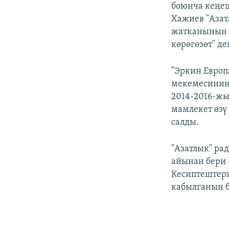
боюнча кеңеш
Хажиев "Азат
жатканынын ө
көрөгөзөт" де
"Эркин Европ
мекемесинин 
2014-2016-ж
мамлекет өзү
салды.
"Азатлык" ра
айынан бери 
Кесиптештери
кабылганын б