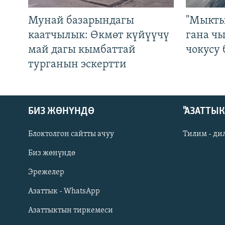
Мунай базарындагы
"Мыкты
каатчылык: Өкмөт күйүүчү
гана ч
май дагы кымбаттай
чокусу
турганын эскертти
БИЗ ЖӨНҮНДӨ
"АЗАТТЫ
Блоктолгон сайтты ачуу
Тилим - ди
Биз жөнүндө
Русский
Эрежелер
Азаттык - WhatsApp
ОНЛАЙН ШЕРИНЕ
Азаттыктын тиркемеси