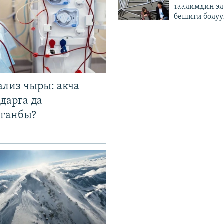
таалимдин эл
бешиги болуу
ализ чыры: акча
дарга да
лганбы?