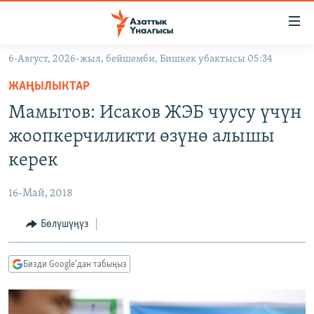
Линктер
Мазмунга
өтүңүз
6-Август, 2026-жыл, бейшемби, Бишкек убактысы 05:34
Навигацияга
ЖАҢЫЛЫКТАР
өтүңүз
ЖАҢЫЛЫКТАР
КЫРГЫЗСТАН
Издөөгө
Мамытов: Исаков ЖЭБ чуусу үчүн
салыңыз
ДҮЙНӨ
КЫРГЫЗСТАН
жоопкерчиликти өзүнө алышы
УКРАИНА
САЯСАТ
ДҮЙНӨ
керек
АТАЙЫН ИЛИКТӨӨ
ЭКОНОМИКА
БОРБОР АЗИЯ
16-Май, 2018
ТВ ПРОГРАММАЛАР
МАДАНИЯТ
Бөлүшүңүз
ПОДКАСТ
БҮГҮН АЗАТТЫКТА
ӨЗГӨЧӨ ПИКИР
ЭКСПЕРТТЕР ТАЛДАЙТ
Бизди Google'дан табыңыз
БИЗ ЖАНА ДҮЙНӨ
Русский
ДАНИСТЕ