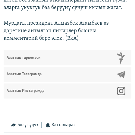
деген 30га жакын аткаминердин тизмесин түзүп,
аларга укуктук баа берүүнү сунуш кылып жатат.
Мурдагы президент Алмазбек Атамбаев өз
дарегине айтылган пикирлер боюнча
комментарий бере элек. (BkA)
Азаттык тиркемеси
Азаттык Телеграмда
Азаттык Инстаграмда
Бөлүшүңүз
Катталыңыз