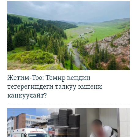
Жетим-Тоо: Темир кендин
тегерегиндеги талкуу эмнени
каңкуулайт?