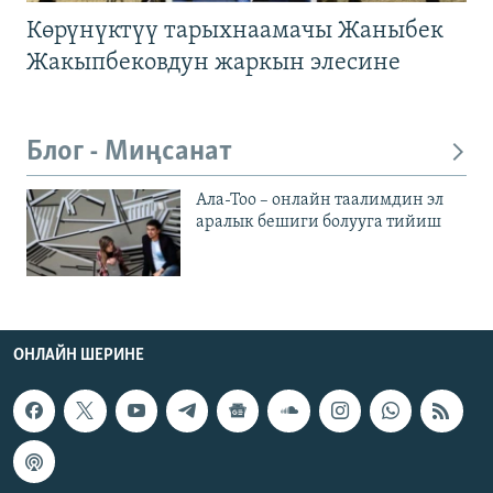
Көрүнүктүү тарыхнаамачы Жаныбек
Жакыпбековдун жаркын элесине
Блог - Миңсанат
Ала-Тоо – онлайн таалимдин эл
аралык бешиги болууга тийиш
ОНЛАЙН ШЕРИНЕ