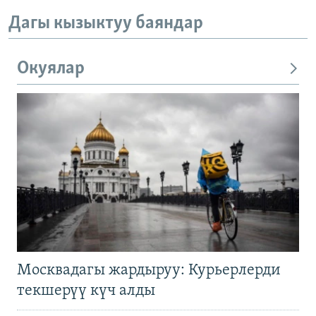
Дагы кызыктуу баяндар
Окуялар
Москвадагы жардыруу: Курьерлерди
текшерүү күч алды