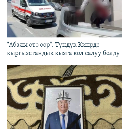
"Абалы өтө оор". Түндүк Кипрде
кыргызстандык кызга кол салуу болду