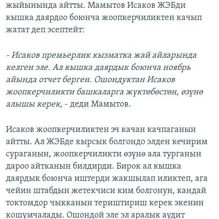
жыйынында айтты. Мамытов Исаков ЖЭБди
кышка даярдоо боюнча жоопкерчиликтен качып
жатат деп эсептейт:
- Исаков премьерлик кызматка жай айларында
келген эле. Ал кышка даярдык боюнча ноябрь
айында отчет берген. Ошондуктан Исаков
жоопкерчиликти башкаларга жүктөбөстөн, өзүнө
алышы керек,
- деди Мамытов.
Исаков жоопкерчиликтен эч качан качпаганын
айтты. Ал ЖЭБде кырсык болгондо элден кечирим
сураганын, жоопкерчиликти өзүнө ала турганын
дароо айтканын билдирди. Бирок ал кышка
даярдык боюнча иштерди жакшылап иликтеп, ага
чейин штабдын жетекчиси ким болгонун, кандай
токтомдор чыкканын териштириш керек экенин
кошумчалады. Ошондой эле эл аралык аудит