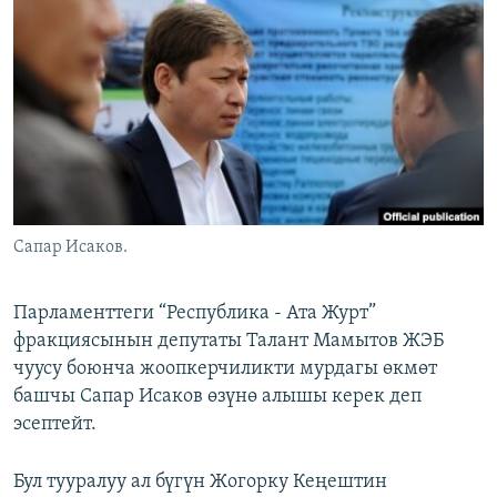
ОНЛАЙН ШЕРИНЕ
ЭЖЕ-СИҢДИЛЕР
АЗАТТЫК+
ЫҢГАЙСЫЗ СУРООЛОР
ЭЕ/АРнун бардык сайттары
Сапар Исаков.
Парламенттеги “Республика - Ата Журт”
фракциясынын депутаты Талант Мамытов ЖЭБ
чуусу боюнча жоопкерчиликти мурдагы өкмөт
башчы Сапар Исаков өзүнө алышы керек деп
эсептейт.
Бул тууралуу ал бүгүн Жогорку Кеңештин