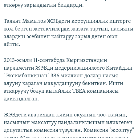
өткөрүү зарылдыгын билдирди.
Талант Мамытов ЖЭБдеги коррупциялык иштерге
жол берген жетекчилерди жазага тартып, насыяны
алардын эсебинен кайтаруу зарыл деген оюн
айтты.
2013-жылы 11-сентябрда Кыргызстандын
парламенти ЖЭБди модернизациялоого Кытайдын
"Эксимбанкынан" 386 миллион доллар насыя
алууну караган макулдашууну бекиткен. Ишти
аткаруучу болуп кытайлык ТBЕА компаниясы
дайындалган.
ЖЭБдеги авариядан кийин окуянын чоо-жайын,
насыянын максаттуу пайдаланылышын иликтеген
депутаттык комиссия түзүлгөн. Комиссия "жооптуу"