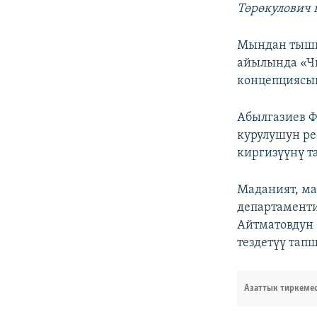
Төрөкулович 
Мындан тышк
айылында «Ч
концепциясын
Абылгазиев Ф
курулушун р
киргизүүнү 
Маданият, м
департаменти
Айтматовдун 
тездетүү тап
Азаттык тиркеме