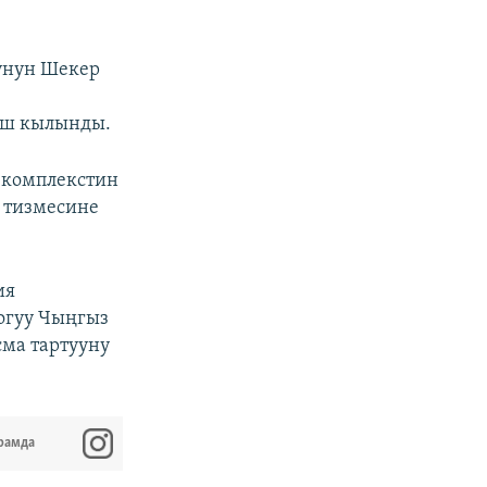
унун Шекер
уш кылынды.
 комплекстин
 тизмесине
ия
огуу Чыңгыз
сма тартууну
рамда