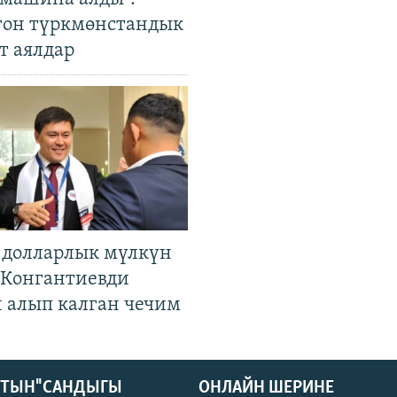
гон түркмөнстандык
т аялдар
н долларлык мүлкүн
. Конгантиевди
н алып калган чечим
КТЫН" САНДЫГЫ
ОНЛАЙН ШЕРИНЕ