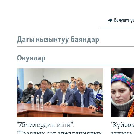
Бөлүшүңү
Дагы кызыктуу баяндар
Окуялар
"75чилердин иши":
"Күйөө
Шаардык сот апелляциялык
акчама