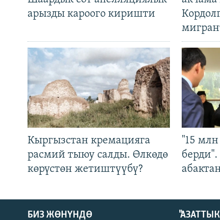
арызды кароого киришти
Кордол
мигран
Кыргызстан кремацияга
"15 мл
расмий тыюу салды. Өлкөдө
берди"
көрүстөн жетиштүүбү?
абакта
БИЗ ЖӨНҮНДӨ
"АЗАТТЫ