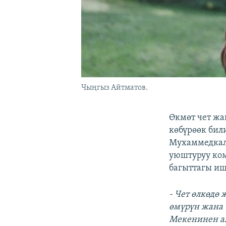
Чыңгыз Айтматов.
Өкмөт чет ж
көбүрөөк бил
Мухаммедкал
уюштуруу ко
багыттагы иш
- Чет өлкөдө
өмүрүн жана 
Мекенинен а