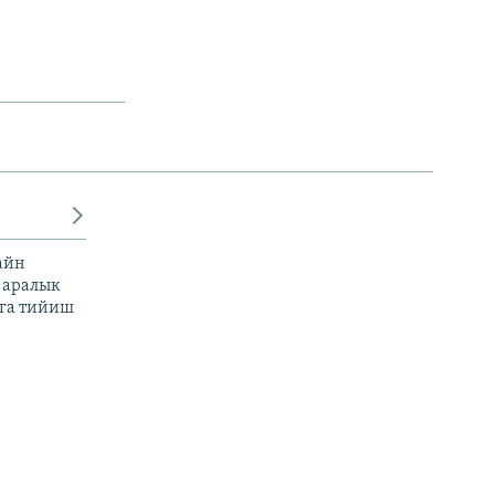
айн
 аралык
га тийиш