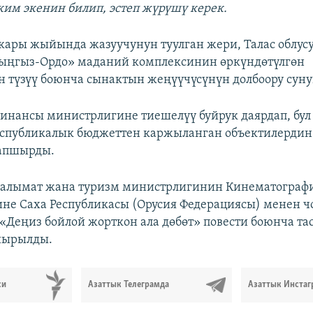
ким экенин билип, эстеп жүрүшү керек.
ары жыйында жазуучунун туулган жери, Талас облус
ыңгыз-Ордо» маданий комплексинин өркүндөтүлгөн
 түзүү боюнча сынактын жеңүүчүсүнүн долбоору сун
инансы министрлигине тиешелүү буйрук даярдап, бул
еспубликалык бюджеттен каржыланган объектилердин
тапшырды.
аалымат жана туризм министрлигинин Кинематограф
не Саха Республикасы (Орусия Федерациясы) менен ч
«Деңиз бойлой жорткон ала дөбөт» повести боюнча та
шырылды.
си
Азаттык Телеграмда
Азаттык Инстаг