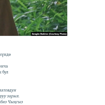
нүндө
юнча
 бул
:
матовдун
руу зарыл.
ибиз Чыңгыз