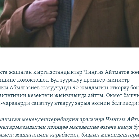
акта жашаган кыргызстандыктар Чыңгыз Айтматов жө
ишине көмөктөшөт. Бул тууралуу премьер-министр
ый Абылгазиев жазуучунун 90 жылдыгын өткөрүү бо
митетинин кезектеги жыйынында айтты. Өкмөт башчы
-чараларды сапаттуу аткаруу зарыл экенин белгиледи
 жашаган мекендештерибиздин арасында Чыңгыз Айт
чыгармачылыгын изилдөө маселесине өзгөчө көңүл бу
лыста жашаганына карабастан, биздин мекендештер