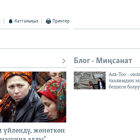
з
Катталыңыз
Принтер
Блог - Миңсанат
Ала-Тоо – онл
таалимдин эл
бешиги болуу
м үйлөндү, жөнөткөн
 машина алды".