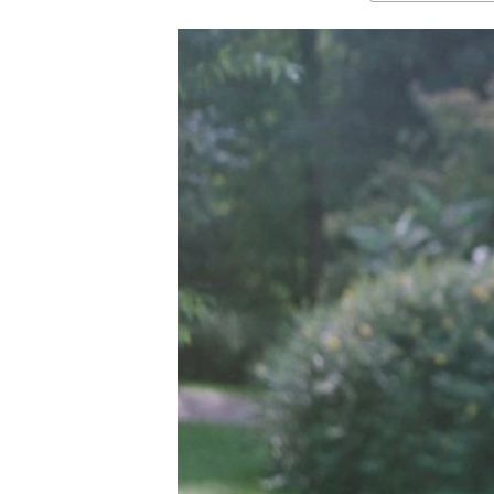
ЭЖЕ-СИҢДИЛЕР
АЗАТТЫК+
ЫҢГАЙСЫЗ СУРООЛОР