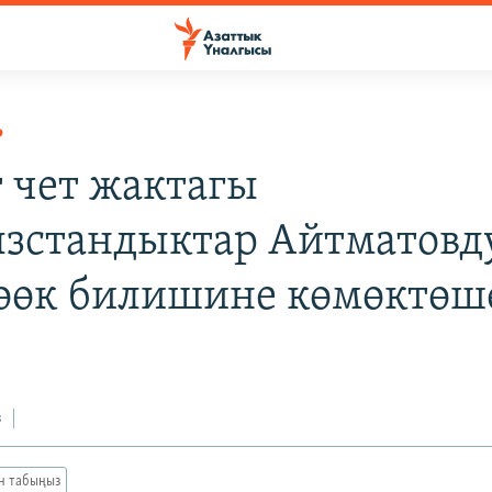
Р
 чет жактагы
зстандыктар Айтматовд
өөк билишине көмөктөш
з
ан табыңыз