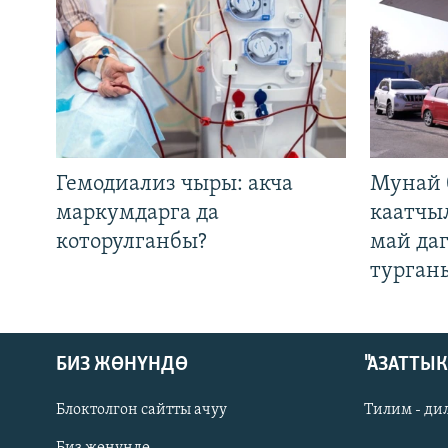
Гемодиализ чыры: акча
Мунай 
маркумдарга да
каатчы
которулганбы?
май да
турган
БИЗ ЖӨНҮНДӨ
"АЗАТТЫ
Блоктолгон сайтты ачуу
Тилим - ди