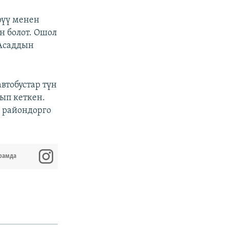
рүү менен
 болот. Ошол
 Асаддын
втобустар түн
ып кеткен.
 райондорго
рамда