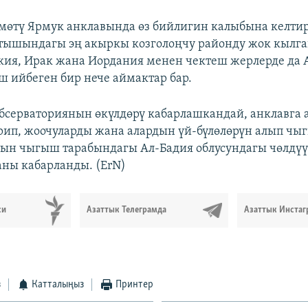
өтү Ярмук анклавында өз бийлигин калыбына келти
ышындагы эң акыркы козголоңчу районду жок кылган
ркия, Ирак жана Иордания менен чектеш жерлерде да
 ийбеген бир нече аймактар бар.
бсерваториянын өкүлдөрү кабарлашкандай, анклавга а
рип, жоочуларды жана алардын үй-бүлөлөрүн алып чыг
ын чыгыш тарабындагы Ал-Бадия облусундагы чөлдүү
ны кабарланды. (ErN)
си
Азаттык Телеграмда
Азаттык Инстаг
з
Катталыңыз
Принтер