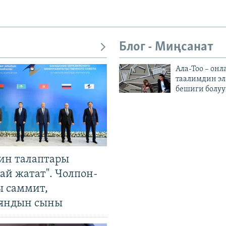
Блог - Миңсанат
Ала-Тоо – онл
таалимдин эл
бешиги болуу
ин талаптары
ай жатат". Чолпон-
ы саммит,
яндын сыны