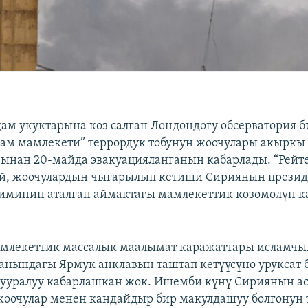
ам укуктарына көз салган Лондондогу обсерватория 
лам мамлекети” террордук тобунун жоочулары акыркы
ынан 20-майда эвакуацияланганын кабарлады. “Рейте
ей, жоочулардын чыгарылып кетиши Сириянын прези
иминин аталган аймактагы мамлекеттик көзөмөлүн 
млекеттик массалык маалымат каражаттары исламч
нындагы Ярмук анклавын таштап кетүүсүнө уруксат 
ууралуу кабарлашкан жок. Ишемби күнү Сириянын а
оочулар менен кандайдыр бир макулдашуу болгонун 