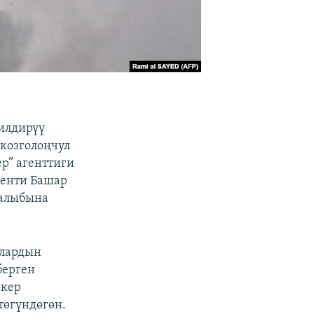
билдирүү
 козголоңчул
р” агенттиги
денти Башар
калыбына
ылардын
берген
скер
төгүндөгөн.