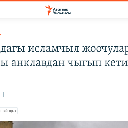
Р
дагы исламчыл жоочула
ы анклавдан чыгып кет
з
ан табыңыз