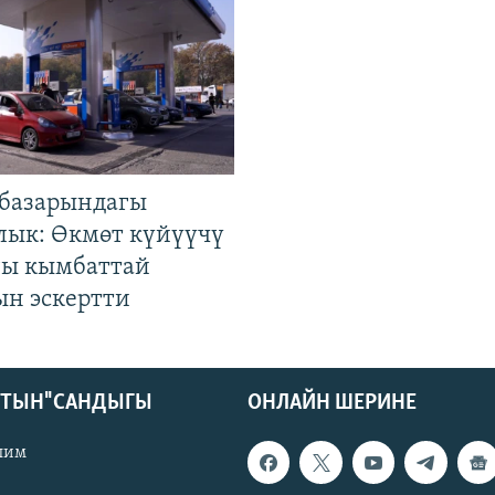
базарындагы
лык: Өкмөт күйүүчү
гы кымбаттай
ын эскертти
КТЫН" САНДЫГЫ
ОНЛАЙН ШЕРИНЕ
лим