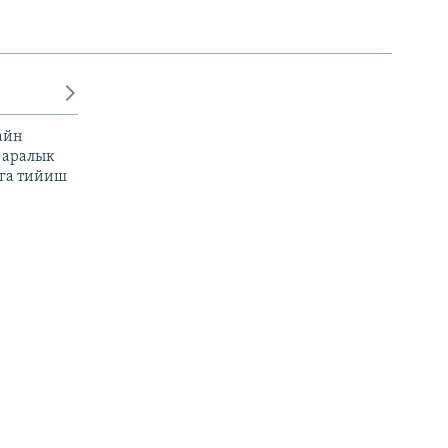
айн
 аралык
га тийиш