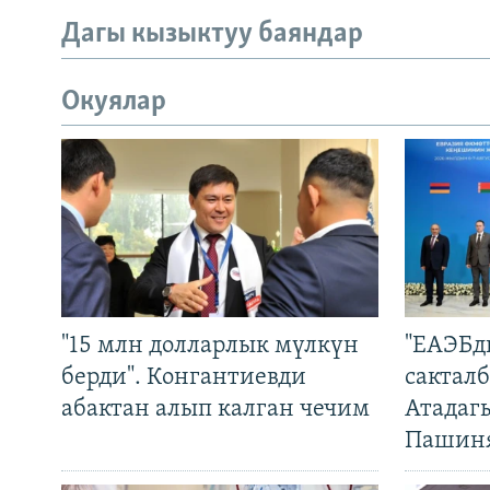
Дагы кызыктуу баяндар
Окуялар
"15 млн долларлык мүлкүн
"ЕАЭБд
берди". Конгантиевди
сакталб
абактан алып калган чечим
Атадаг
Пашин