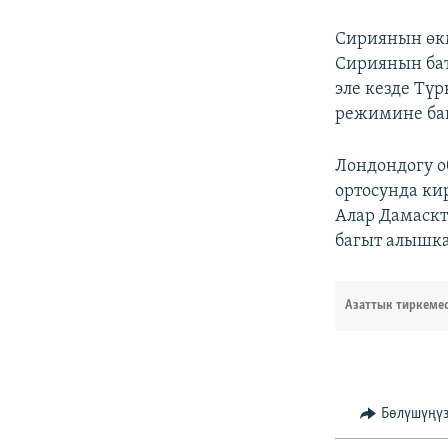
Сириянын өкм
Сириянын бат
эле кезде Тү
режимине баш
Лондондогу о
ортосунда ки
Алар Дамаскт
багыт алышка
Азаттык тиркеме
Бөлүшүңү