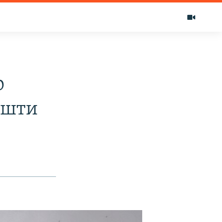
р
ишти