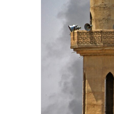
ЭЖЕ-СИҢДИЛЕР
АЗАТТЫК+
ЫҢГАЙСЫЗ СУРООЛОР