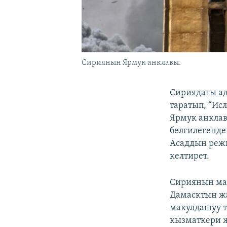
Сириянын Ярмук анклавы.
Сириядагы ад
таратып, “Ис
Ярмук анклав
белгилегенд
Асаддын реж
келтирет.
Сириянын ма
Дамасктын жа
макулдашуу т
кызматкери ж