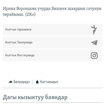
Ирина Воронцова учурда Бишкек шаардык сотунун
төрайымы. (ZKo)
Азаттык тиркемеси
Азаттык Телеграмда
Азаттык Инстаграмда
Бөлүшүңүз
Катталыңыз
Дагы кызыктуу баяндар