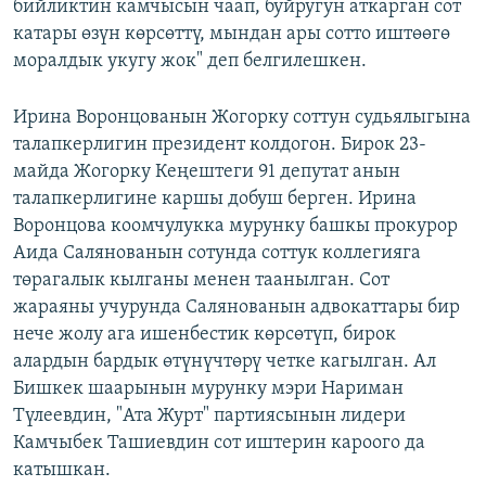
бийликтин камчысын чаап, буйругун аткарган сот
катары өзүн көрсөттү, мындан ары сотто иштөөгө
моралдык укугу жок" деп белгилешкен.
Ирина Воронцованын Жогорку соттун судьялыгына
талапкерлигин президент колдогон. Бирок 23-
майда Жогорку Кеңештеги 91 депутат анын
талапкерлигине каршы добуш берген. Ирина
Воронцова коомчулукка мурунку башкы прокурор
Аида Салянованын сотунда соттук коллегияга
төрагалык кылганы менен таанылган. Сот
жараяны учурунда Салянованын адвокаттары бир
нече жолу ага ишенбестик көрсөтүп, бирок
алардын бардык өтүнүчтөрү четке кагылган. Ал
Бишкек шаарынын мурунку мэри Нариман
Түлеевдин, "Ата Журт" партиясынын лидери
Камчыбек Ташиевдин сот иштерин кароого да
катышкан.