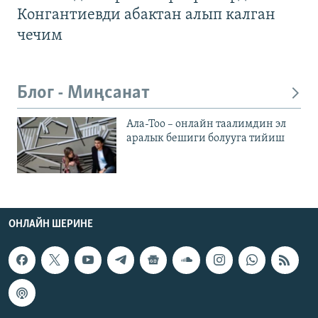
Конгантиевди абактан алып калган
чечим
Блог - Миңсанат
Ала-Тоо – онлайн таалимдин эл
аралык бешиги болууга тийиш
ОНЛАЙН ШЕРИНЕ