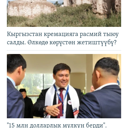
Кыргызстан кремацияга расмий тыюу
салды. Өлкөдө көрүстөн жетиштүүбү?
"15 млн долларлык мүлкүн берди".