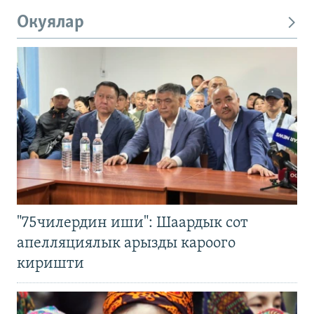
Окуялар
"75чилердин иши": Шаардык сот
апелляциялык арызды кароого
киришти