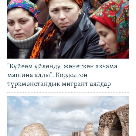
"Күйөөм үйлөндү, жөнөткөн акчама
машина алды". Кордолгон
түркмөнстандык мигрант аялдар