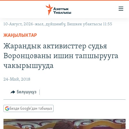
Линктер
Мазмунга
өтүңүз
10-Август, 2026-жыл, дүйшөмбү, Бишкек убактысы 11:55
Навигацияга
ЖАҢЫЛЫКТАР
өтүңүз
ЖАҢЫЛЫКТАР
КЫРГЫЗСТАН
Издөөгө
Жарандык активисттер судья
салыңыз
ДҮЙНӨ
КЫРГЫЗСТАН
Воронцованы ишин тапшырууга
УКРАИНА
САЯСАТ
ДҮЙНӨ
чакырышууда
АТАЙЫН ИЛИКТӨӨ
ЭКОНОМИКА
БОРБОР АЗИЯ
24-Май, 2018
ТВ ПРОГРАММАЛАР
МАДАНИЯТ
Бөлүшүңүз
ПОДКАСТ
БҮГҮН АЗАТТЫКТА
ӨЗГӨЧӨ ПИКИР
ЭКСПЕРТТЕР ТАЛДАЙТ
Бизди Google'дан табыңыз
БИЗ ЖАНА ДҮЙНӨ
Русский
ДАНИСТЕ