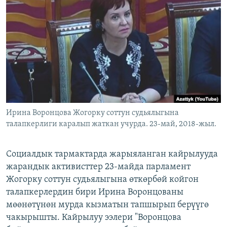
ОНЛАЙН ШЕРИНЕ
ЭЖЕ-СИҢДИЛЕР
АЗАТТЫК+
ЫҢГАЙСЫЗ СУРООЛОР
ЭЕ/АРнун бардык сайттары
Ирина Воронцова Жогорку соттун судьялыгына
талапкерлиги каралып жаткан учурда. 23-май, 2018-жыл.
Социалдык тармактарда жарыяланган кайрылууда
жарандык активисттер 23-майда парламент
Жогорку соттун судьялыгына өткөрбөй койгон
талапкерлердин бири Ирина Воронцованы
мөөнөтүнөн мурда кызматын тапшырып берүүгө
чакырышты. Кайрылуу ээлери "Воронцова