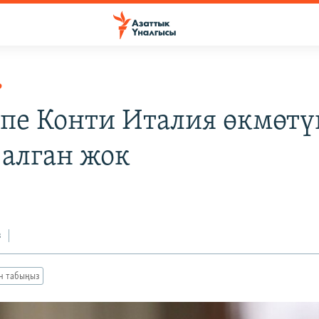
Р
пе Конти Италия өкмөтү
 алган жок
з
ан табыңыз