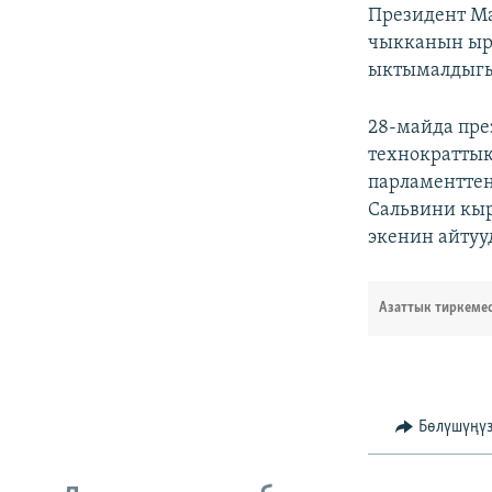
Президент Ма
чыкканын ыра
ыктымалдыгы
28-майда пре
технократтык
парламенттен
Сальвини кыр
экенин айтуу
Азаттык тиркеме
Бөлүшүңү