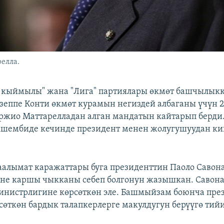
елла.
 кыймылы" жана "Лига" партиялары өкмөт башчылыкк
зеппе Конти өкмөт курамын негиздей албаганы үчүн 
ржио Маттарелладан алган мандатын кайтарып берди. 
кшембиде кечинде президент менен жолугушуудан к
алымат каражаттары буга президенттин Паоло Саво
не каршы чыкканы себеп болгонун жазышкан. Савон
инистрлигине көрсөткөн эле. Башмыйзам боюнча пре
сөткөн бардык талапкерлерге макулдугун берүүгө тий