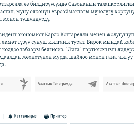
ттарелла өз билдирүүсүндө Савонанын талапкерлиги
стап, муну өлкөнүн евроаймактагы мүчөлүгү коркуну
 менен түшүндүрдү.
зидент экономист Карло Коттарелли менен жолугушуп,
 өкмөт түзүү сунуш кылганы турат. Бирок мындай каб
 колдоо табаары белгисиз. "Лига" партиясынын лидер
даалдан мөөнөтүнөн мурда шайлоо менен гана чыгуу
да.
си
Азаттык Телеграмда
Азаттык Инстаг
з
Катталыңыз
Принтер