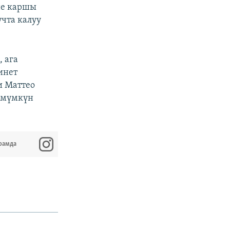
не каршы
чта калуу
 ага
инет
и Маттео
 мүмкүн
рамда