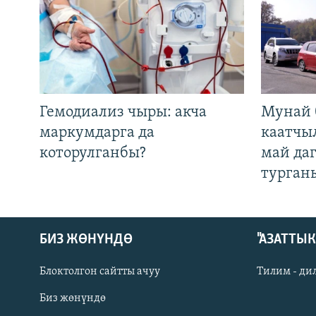
Гемодиализ чыры: акча
Мунай 
маркумдарга да
каатчы
которулганбы?
май да
турган
БИЗ ЖӨНҮНДӨ
"АЗАТТЫ
Блоктолгон сайтты ачуу
Тилим - ди
Биз жөнүндө