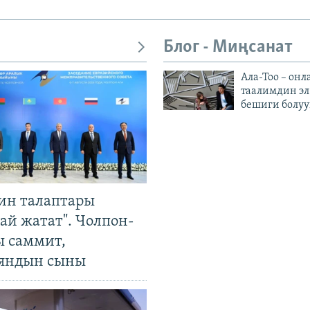
Блог - Миңсанат
Ала-Тоо – онл
таалимдин эл
бешиги болуу
ин талаптары
ай жатат". Чолпон-
ы саммит,
яндын сыны