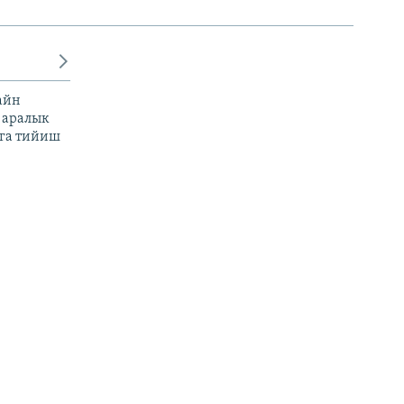
айн
 аралык
га тийиш