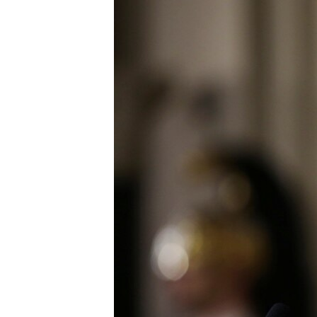
ЭЖЕ-СИҢДИЛЕР
АЗАТТЫК+
ЫҢГАЙСЫЗ СУРООЛОР