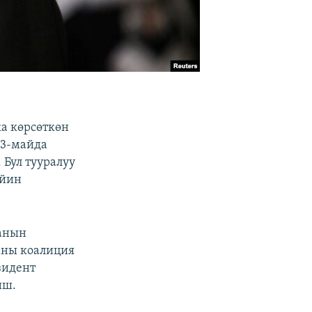
а көрсөткөн
23-майда
Бул тууралуу
ийин
нанын
аны коалиция
зидент
иш.