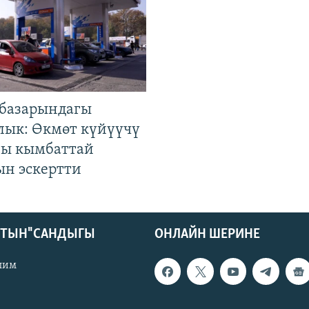
базарындагы
лык: Өкмөт күйүүчү
гы кымбаттай
ын эскертти
КТЫН" САНДЫГЫ
ОНЛАЙН ШЕРИНЕ
лим