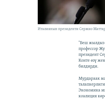
Италиянын президенти Сержио Маттар
"Беш жылдыз
профессор Жу
президент Се
Конте өзү же
билдирди.
Мурдараак ма
талапкерлиги
Экономика м
коалиция көр