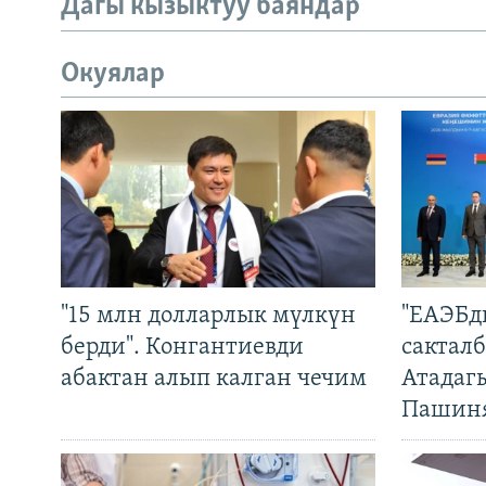
Дагы кызыктуу баяндар
Окуялар
"15 млн долларлык мүлкүн
"ЕАЭБд
берди". Конгантиевди
сакталб
абактан алып калган чечим
Атадаг
Пашин