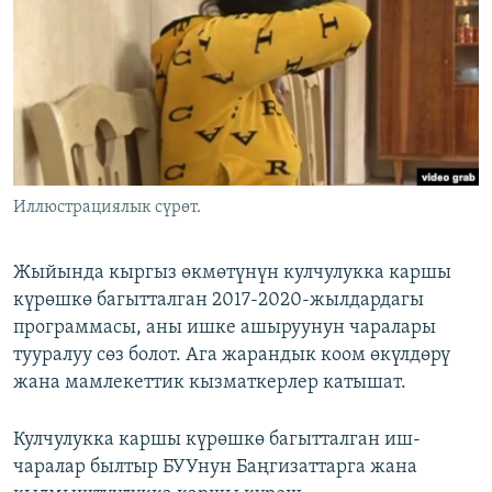
ОНЛАЙН ШЕРИНЕ
ЭЖЕ-СИҢДИЛЕР
АЗАТТЫК+
ЫҢГАЙСЫЗ СУРООЛОР
ЭЕ/АРнун бардык сайттары
Иллюстрациялык сүрөт.
Жыйында кыргыз өкмөтүнүн кулчулукка каршы
күрөшкө багытталган 2017-2020-жылдардагы
программасы, аны ишке ашыруунун чаралары
тууралуу сөз болот. Ага жарандык коом өкүлдөрү
жана мамлекеттик кызматкерлер катышат.
Кулчулукка каршы күрөшкө багытталган иш-
чаралар былтыр БУУнун Баңгизаттарга жана