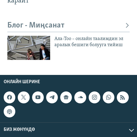
карайт
Блог - Миңсанат
Ала-Тоо – онлайн таалимдин эл
аралык бешиги болууга тийиш
ОНЛАЙН ШЕРИНЕ
БИЗ ЖӨНҮНДӨ