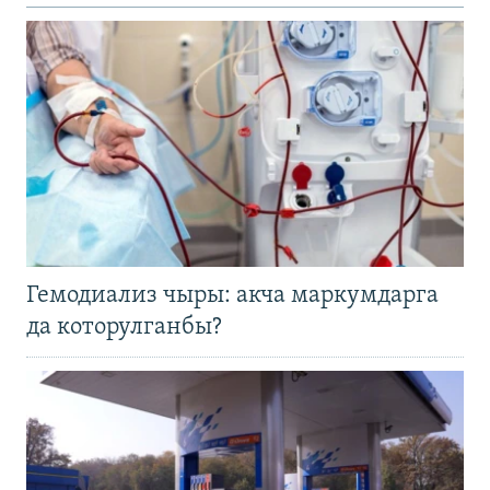
Гемодиализ чыры: акча маркумдарга
да которулганбы?