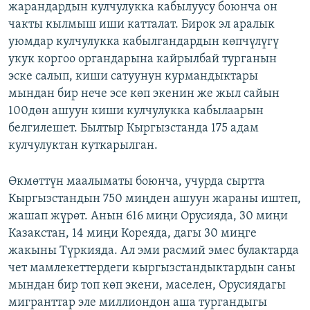
жарандардын кулчулукка кабылуусу боюнча он
чакты кылмыш иши катталат. Бирок эл аралык
уюмдар кулчулукка кабылгандардын көпчүлүгү
укук коргоо органдарына кайрылбай турганын
эске салып, киши сатуунун курмандыктары
мындан бир нече эсе көп экенин же жыл сайын
100дөн ашуун киши кулчулукка кабылаарын
белгилешет. Былтыр Кыргызстанда 175 адам
кулчулуктан куткарылган.
Өкмөттүн маалыматы боюнча, учурда сыртта
Кыргызстандын 750 миңден ашуун жараны иштеп,
жашап жүрөт. Анын 616 миңи Орусияда, 30 миңи
Казакстан, 14 миңи Кореяда, дагы 30 миңге
жакыны Түркияда. Ал эми расмий эмес булактарда
чет мамлекеттердеги кыргызстандыктардын саны
мындан бир топ көп экени, маселен, Орусиядагы
мигранттар эле миллиондон аша тургандыгы