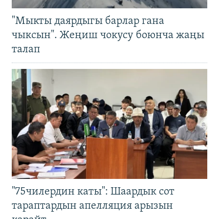
"Мыкты даярдыгы барлар гана
чыксын". Жеңиш чокусу боюнча жаңы
талап
"75чилердин каты": Шаардык сот
тараптардын апелляция арызын