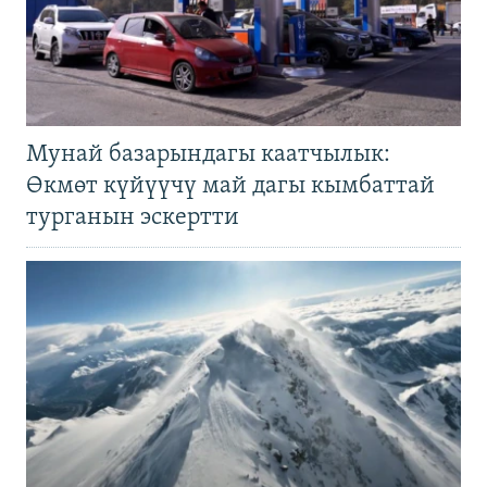
Мунай базарындагы каатчылык:
Өкмөт күйүүчү май дагы кымбаттай
турганын эскертти