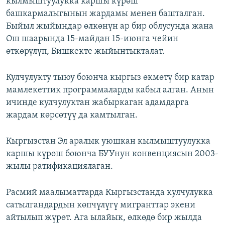
кылмыштуулукка каршы күрөш
башкармалыгынын жардамы менен башталган.
Быйыл жыйындар өлкөнүн ар бир облусунда жана
Ош шаарында 15-майдан 15-июнга чейин
өткөрүлүп, Бишкекте жыйынтыкталат.
Кулчулукту тыюу боюнча кыргыз өкмөтү бир катар
мамлекеттик программаларды кабыл алган. Анын
ичинде кулчулуктан жабыркаган адамдарга
жардам көрсөтүү да камтылган.
Кыргызстан Эл аралык уюшкан кылмыштуулукка
каршы күрөш боюнча БУУнун конвенциясын 2003-
жылы ратификациялаган.
Расмий маалыматтарда Кыргызстанда кулчулукка
сатылгандардын көпчүлүгү мигранттар экени
айтылып жүрөт. Ага ылайык, өлкөдө бир жылда