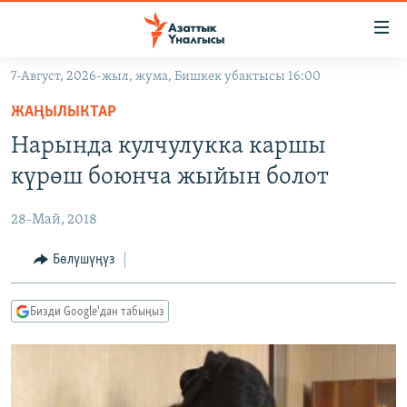
Линктер
Мазмунга
өтүңүз
7-Август, 2026-жыл, жума, Бишкек убактысы 16:00
Навигацияга
ЖАҢЫЛЫКТАР
өтүңүз
ЖАҢЫЛЫКТАР
КЫРГЫЗСТАН
Издөөгө
Нарында кулчулукка каршы
салыңыз
ДҮЙНӨ
КЫРГЫЗСТАН
күрөш боюнча жыйын болот
УКРАИНА
САЯСАТ
ДҮЙНӨ
28-Май, 2018
АТАЙЫН ИЛИКТӨӨ
ЭКОНОМИКА
БОРБОР АЗИЯ
ТВ ПРОГРАММАЛАР
Бөлүшүңүз
МАДАНИЯТ
ПОДКАСТ
БҮГҮН АЗАТТЫКТА
Бизди Google'дан табыңыз
ӨЗГӨЧӨ ПИКИР
ЭКСПЕРТТЕР ТАЛДАЙТ
БИЗ ЖАНА ДҮЙНӨ
Русский
ДАНИСТЕ