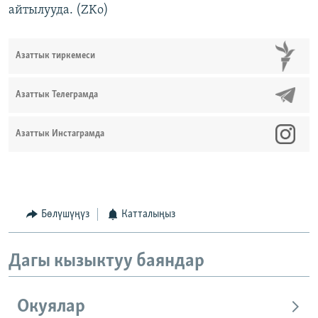
айтылууда. (ZKo)
Азаттык тиркемеси
Азаттык Телеграмда
Азаттык Инстаграмда
Бөлүшүңүз
Катталыңыз
Дагы кызыктуу баяндар
Окуялар