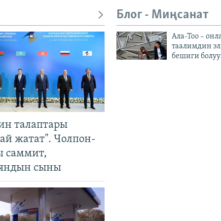
Блог - Миңсанат
Ала-Тоо – онл
таалимдин эл
бешиги болуу
ин талаптары
ай жатат". Чолпон-
ы саммит,
яндын сыны