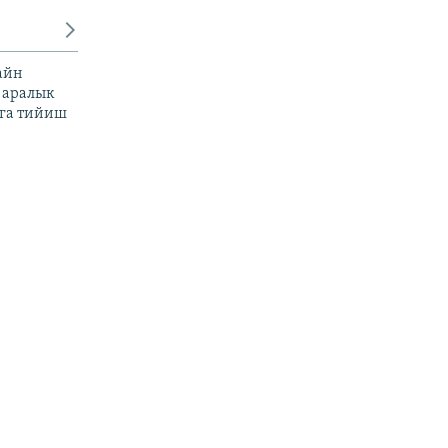
айн
 аралык
га тийиш