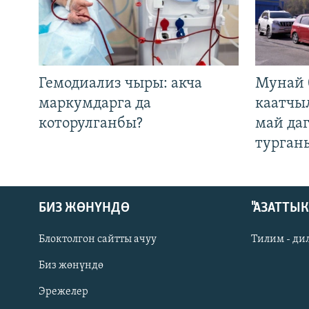
Гемодиализ чыры: акча
Мунай 
маркумдарга да
каатчы
которулганбы?
май да
турган
БИЗ ЖӨНҮНДӨ
"АЗАТТЫ
Блоктолгон сайтты ачуу
Тилим - ди
Биз жөнүндө
Русский
Эрежелер