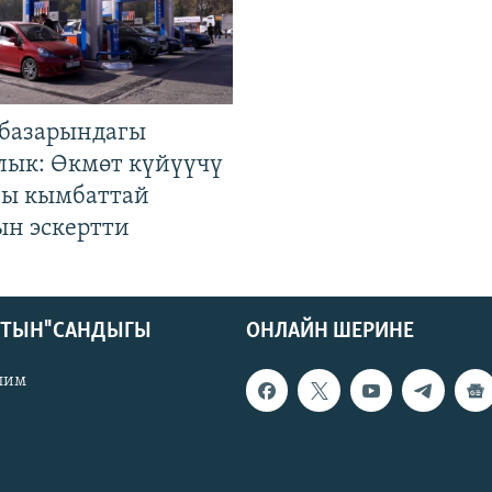
базарындагы
лык: Өкмөт күйүүчү
гы кымбаттай
ын эскертти
КТЫН" САНДЫГЫ
ОНЛАЙН ШЕРИНЕ
лим