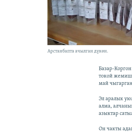
Арстанбапта ачылган дүкөн.
Базар-Коргон
токой жемиш
май чыгарган
Эл аралык ую
алма, алчаны
азыктар саты
Он чакты ада