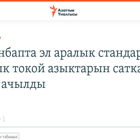
Р
нбапта эл аралык станда
к токой азыктарын сатк
 ачылды
з
ан табыңыз