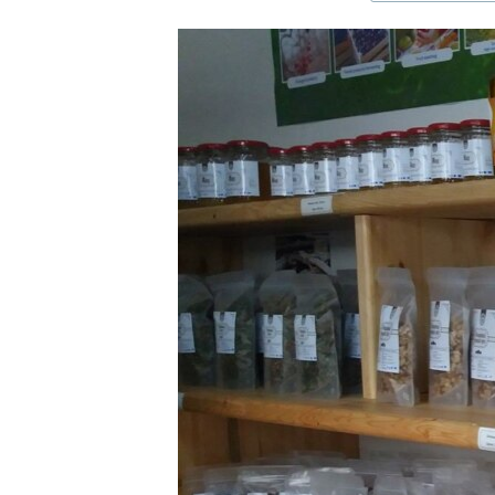
ЭЖЕ-СИҢДИЛЕР
АЗАТТЫК+
ЫҢГАЙСЫЗ СУРООЛОР