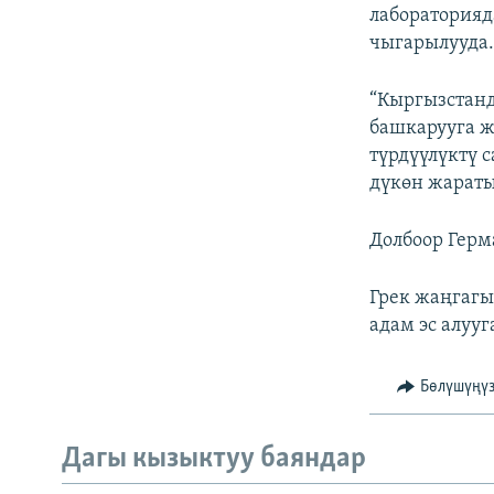
лабораторияд
чыгарылууда
“Кыргызстан
башкарууга ж
түрдүүлүктү 
дүкөн жараты
Долбоор Герм
Грек жаңгагы
адам эс алууг
Бөлүшүңү
Дагы кызыктуу баяндар