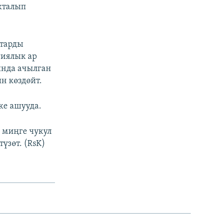
кталып
ттарды
гиялык ар
ында ачылган
н көздөйт.
ке ашууда.
 миңге чукул
түзөт. (RsK)