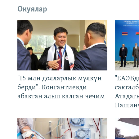
Окуялар
"15 млн долларлык мүлкүн
"ЕАЭБд
берди". Конгантиевди
сакталб
абактан алып калган чечим
Атадаг
Пашин