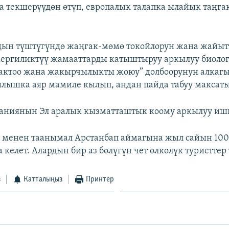
а текшерүүдөн өтүп, европалык талапка ылайык таңга
.
дын түштүгүндө жаңгак-мөмө токойлорун жана жайы
ергиликтүү жамааттарды катыштыруу аркылуу биоло
сактоо жана жакырчылыкты жоюу” долбоорунун алкаг
лышка аяр мамиле кылып, андан пайда табуу максаты
аниянын Эл аралык кызматташтык коому аркылуу иш
 менен таанымал Арстанбап аймагына жыл сайын 100
а келет. Алардын бир аз бөлүгүн чет өлкөлүк туристтер 
з
Катталыңыз
Принтер