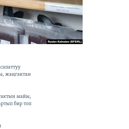
сапаттуу
ы, жаңгактан
гактын майы,
артып бир топ
н