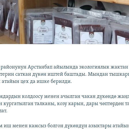
 районунун Арстанбап айылында экологиялык жактан 
терин саткан дүкөн иштей баштады. Мындан тышкар
 атайын цех да ишке берилди.
мдардын колдоосу менен ачылган чакан дүкөндө жаң
н кургатылган талканы, козу карын, дары чөптөрдөн т
лат.
м иш менен камсыз болгон дүкөндүн азыктары атайы