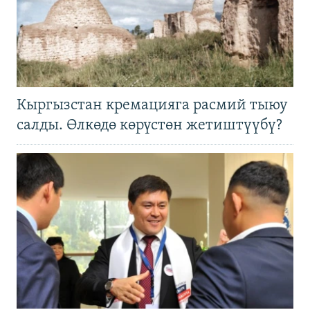
Кыргызстан кремацияга расмий тыюу
салды. Өлкөдө көрүстөн жетиштүүбү?