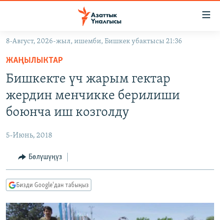
Линктер
Мазмунга
өтүңүз
8-Август, 2026-жыл, ишемби, Бишкек убактысы 21:36
Навигацияга
ЖАҢЫЛЫКТАР
өтүңүз
ЖАҢЫЛЫКТАР
КЫРГЫЗСТАН
Издөөгө
Бишкекте үч жарым гектар
салыңыз
ДҮЙНӨ
КЫРГЫЗСТАН
жердин менчикке берилиши
УКРАИНА
САЯСАТ
ДҮЙНӨ
боюнча иш козголду
АТАЙЫН ИЛИКТӨӨ
ЭКОНОМИКА
БОРБОР АЗИЯ
5-Июнь, 2018
ТВ ПРОГРАММАЛАР
МАДАНИЯТ
Бөлүшүңүз
ПОДКАСТ
БҮГҮН АЗАТТЫКТА
ӨЗГӨЧӨ ПИКИР
ЭКСПЕРТТЕР ТАЛДАЙТ
Бизди Google'дан табыңыз
БИЗ ЖАНА ДҮЙНӨ
Русский
ДАНИСТЕ