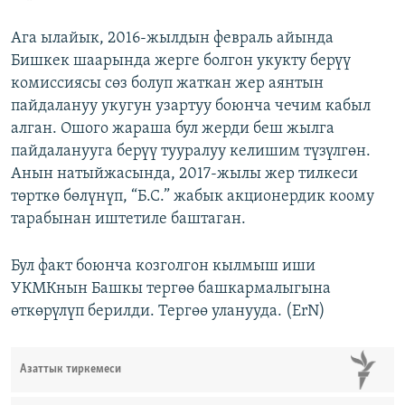
Ага ылайык, 2016-жылдын февраль айында
Бишкек шаарында жерге болгон укукту берүү
комиссиясы сөз болуп жаткан жер аянтын
пайдалануу укугун узартуу боюнча чечим кабыл
алган. Ошого жараша бул жерди беш жылга
пайдаланууга берүү тууралуу келишим түзүлгөн.
Анын натыйжасында, 2017-жылы жер тилкеси
төрткө бөлүнүп, “Б.С.” жабык акционердик коому
тарабынан иштетиле баштаган.
Бул факт боюнча козголгон кылмыш иши
УКМКнын Башкы тергөө башкармалыгына
өткөрүлүп берилди. Тергөө уланууда. (ErN)
Азаттык тиркемеси