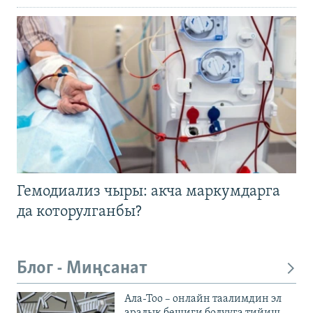
Гемодиализ чыры: акча маркумдарга
да которулганбы?
Блог - Миңсанат
Ала-Тоо – онлайн таалимдин эл