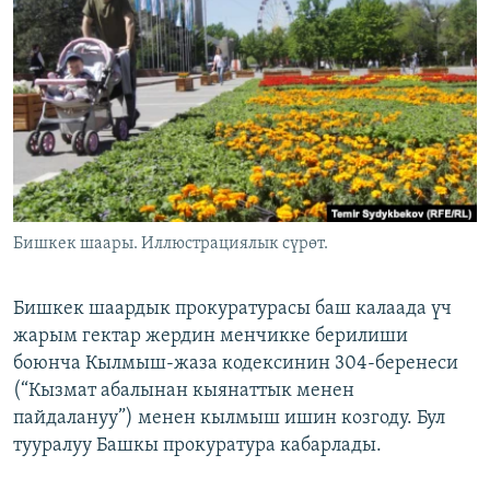
ОНЛАЙН ШЕРИНЕ
ЭЖЕ-СИҢДИЛЕР
АЗАТТЫК+
ЫҢГАЙСЫЗ СУРООЛОР
ЭЕ/АРнун бардык сайттары
Бишкек шаары. Иллюстрациялык сүрөт.
Бишкек шаардык прокуратурасы баш калаада үч
жарым гектар жердин менчикке берилиши
боюнча Кылмыш-жаза кодексинин 304-беренеси
(“Кызмат абалынан кыянаттык менен
пайдалануу”) менен кылмыш ишин козгоду. Бул
тууралуу Башкы прокуратура кабарлады.