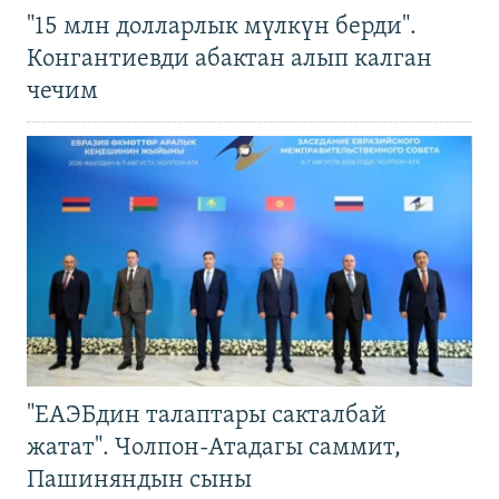
"15 млн долларлык мүлкүн берди".
Конгантиевди абактан алып калган
чечим
"ЕАЭБдин талаптары сакталбай
жатат". Чолпон-Атадагы саммит,
Пашиняндын сыны