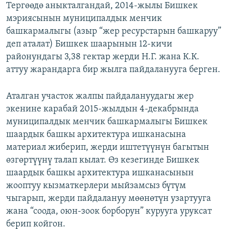
Тергөөдө аныкталгандай, 2014-жылы Бишкек
мэриясынын муниципалдык менчик
башкармалыгы (азыр “жер ресурстарын башкаруу”
деп аталат) Бишкек шаарынын 12-кичи
районундагы 3,38 гектар жерди Н.Г. жана К.К.
аттуу жарандарга бир жылга пайдаланууга берген.
Аталган участок жалпы пайдалануудагы жер
экенине карабай 2015-жылдын 4-декабрында
муниципалдык менчик башкармалыгы Бишкек
шаардык башкы архитектура ишканасына
материал жиберип, жерди иштетүүнүн багытын
өзгөртүүнү талап кылат. Өз кезегинде Бишкек
шаардык башкы архитектура ишканасынын
жооптуу кызматкерлери мыйзамсыз бүтүм
чыгарып, жерди пайдалануу мөөнөтүн узартууга
жана “соода, оюн-зоок борборун” курууга уруксат
берип койгон.