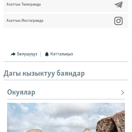
Азаттык Телеграмда
Азаттык Инстаграмда
Бөлүшүңүз
Катталыңыз
Дагы кызыктуу баяндар
Окуялар