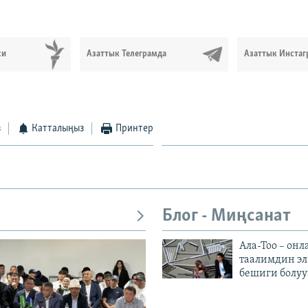
си
Азаттык Телеграмда
Азаттык Инстаг
з
Катталыңыз
Принтер
Блог - Миңсанат
Ала-Тоо – онл
таалимдин эл
бешиги болуу