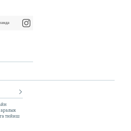
рамда
айн
 аралык
га тийиш