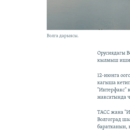
Волга дарыясы.
Орусиядагы В
кылмыш иши 
12-июнга оог
кагыша кетип
"Интерфакс" 
максатында ч
ТАСС жана "И
Волгоград ш
баратканын, 