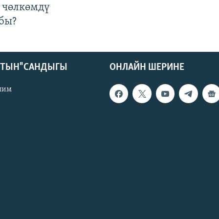
 чөлкөмдү
бы?
КТЫН" САНДЫГЫ
ОНЛАЙН ШЕРИНЕ
лим