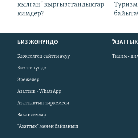
кылган" кыргызстандыктар
Туризм
кимдер?
байыта
БИЗ ЖӨНҮНДӨ
"АЗАТТЫ
Блоктолгон сайтты ачуу
Тилим - ди
Биз жөнүндө
Русский
Эрежелер
Азаттык - WhatsApp
ОНЛАЙН ШЕРИНЕ
Азаттыктын тиркемеси
Вакансиялар
"Азаттык" менен байланыш
ЭЕ/АРнун бардык сайттары