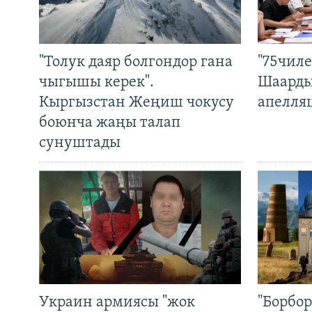
"Толук даяр болгондор гана
"75чиле
чыгышы керек".
Шаарды
Кыргызстан Жеңиш чокусу
апелля
боюнча жаңы талап
сунуштады
Украин армиясы "жок
"Борбо