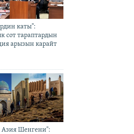
рдин каты":
к сот тараптардын
ция арызын карайт
р Азия Шенгени":