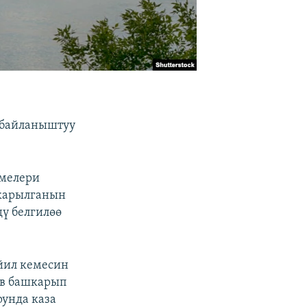
 байланыштуу
емелери
ткарылганын
дү белгилөө
ейил кемесин
ев башкарып
унда каза