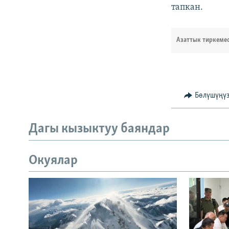
тапкан.
Азаттык тиркеме
Бөлүшүңү
Дагы кызыктуу баяндар
Окуялар