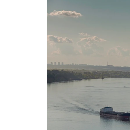
ЭЖЕ-СИҢДИЛЕР
АЗАТТЫК+
ЫҢГАЙСЫЗ СУРООЛОР