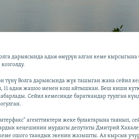
олга дарыясында адам өмүрүн алган кеме кырсыгына
козголду.
он түнү Волга дарыясында жүк ташыган жана сейил к
, 11 адам жашоо менен кош айтышкан. Беш киши ку
кабарлады. Сейил кемесинде бараткандар туулган күн
огулган.
нтерфакс" агенттиктери жеке булактарына таянып, с
аардык кеңешинин мурдагы депутаты Дмитрий Хахал
кеме ошого таандык экенин жазышты. Ал кырсык учур