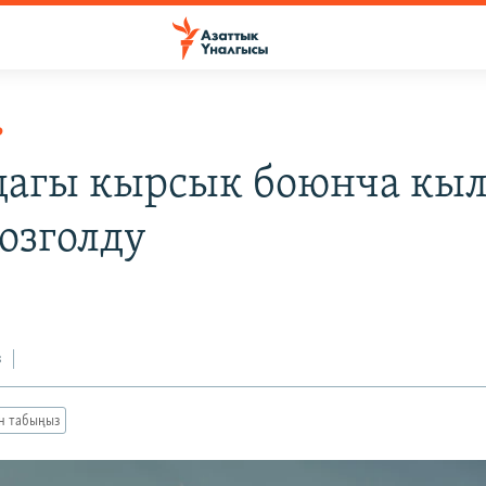
Р
дагы кырсык боюнча к
озголду
з
ан табыңыз