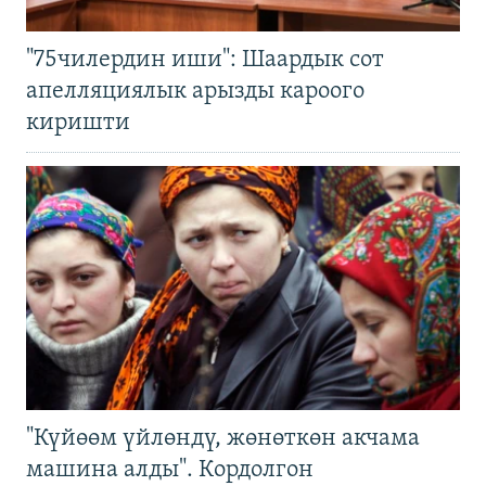
"75чилердин иши": Шаардык сот
апелляциялык арызды кароого
киришти
"Күйөөм үйлөндү, жөнөткөн акчама
машина алды". Кордолгон