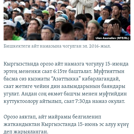
ОНЛАЙН ШЕРИНЕ
ЭЖЕ-СИҢДИЛЕР
АЗАТТЫК+
ЫҢГАЙСЫЗ СУРООЛОР
ЭЕ/АРнун бардык сайттары
Бишкектеги айт намазына чогулган эл. 2016-жыл.
Кыргызстанда орозо айт намазга чогулуу 15-июнда
эртең мененки саат 6:15те башталат. Муфтияттын
басма сөз кызматы “Азаттыкка” кабарлагандай,
саат жетиге чейин дин аалымдарынын баяндары
угулат. Андан соң өкмөт башчы менен муфтийдин
куттуктоолору айтылып, саат 7:30да намаз окулат.
Орозо аяктап, айт майрамы белгиленип
жаткандыктан Кыргызстанда 15-июнь эс алуу күнү
деп жарыяланган.