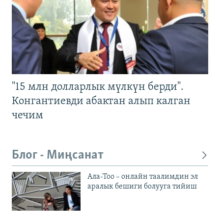
"15 млн долларлык мүлкүн берди".
Конгантиевди абактан алып калган
чечим
Блог - Миңсанат
Ала-Тоо – онлайн таалимдин эл
аралык бешиги болууга тийиш