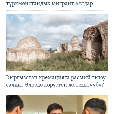
түркмөнстандык мигрант аялдар
Кыргызстан кремацияга расмий тыюу
салды. Өлкөдө көрүстөн жетиштүүбү?