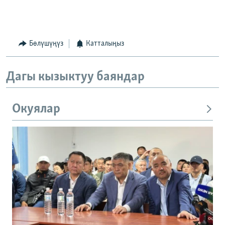
Бөлүшүңүз
Катталыңыз
Дагы кызыктуу баяндар
Окуялар