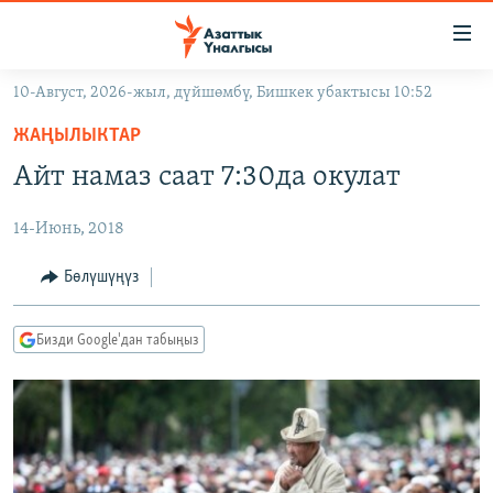
Линктер
Мазмунга
өтүңүз
10-Август, 2026-жыл, дүйшөмбү, Бишкек убактысы 10:52
Навигацияга
ЖАҢЫЛЫКТАР
өтүңүз
ЖАҢЫЛЫКТАР
КЫРГЫЗСТАН
Издөөгө
Айт намаз саат 7:30да окулат
салыңыз
ДҮЙНӨ
КЫРГЫЗСТАН
14-Июнь, 2018
УКРАИНА
САЯСАТ
ДҮЙНӨ
АТАЙЫН ИЛИКТӨӨ
ЭКОНОМИКА
БОРБОР АЗИЯ
Бөлүшүңүз
ТВ ПРОГРАММАЛАР
МАДАНИЯТ
Бизди Google'дан табыңыз
ПОДКАСТ
БҮГҮН АЗАТТЫКТА
ӨЗГӨЧӨ ПИКИР
ЭКСПЕРТТЕР ТАЛДАЙТ
БИЗ ЖАНА ДҮЙНӨ
Русский
ДАНИСТЕ