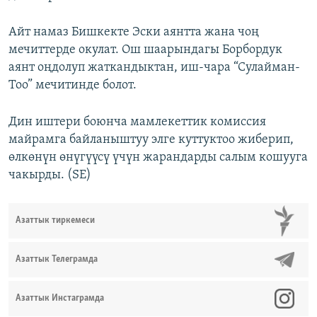
Айт намаз Бишкекте Эски аянтта жана чоң
мечиттерде окулат. Ош шаарындагы Борбордук
аянт оңдолуп жаткандыктан, иш-чара “Сулайман-
Тоо” мечитинде болот.
Дин иштери боюнча мамлекеттик комиссия
майрамга байланыштуу элге куттуктоо жиберип,
өлкөнүн өнүгүүсү үчүн жарандарды салым кошууга
чакырды. (SE)
Азаттык тиркемеси
Азаттык Телеграмда
Азаттык Инстаграмда