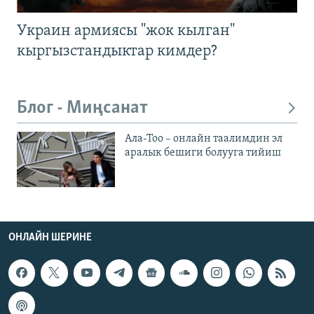
Украин армиясы "жок кылган"
кыргызстандыктар кимдер?
Блог - Миңсанат
Ала-Тоо – онлайн таалимдин эл
аралык бешиги болууга тийиш
ОНЛАЙН ШЕРИНЕ