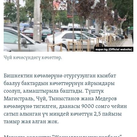
ОНЛАЙН ШЕРИНЕ
ЭЖЕ-СИҢДИЛЕР
АЗАТТЫК+
ЫҢГАЙСЫЗ СУРООЛОР
ЭЕ/АРнун бардык сайттары
Чүй көчөсүндөгү көчөттөр.
Бишкектин көчөлөрүнө отургузулган кымбат
баалуу бактардын көчөттөрүнүн айрымдары
соолуп, алмаштырыла баштады. Түштүк
Магистраль, Чүй, Тыныстанов жана Медеров
көчөлөрүнө тигилген, даанасы 9000 сомго чейин
сатып алынган үч миңдей көчөттүн 2,5 пайызы
тамыр жая алган жок.