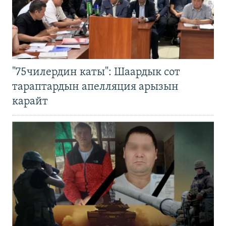
"75чилердин каты": Шаардык сот
тараптардын апелляция арызын
карайт