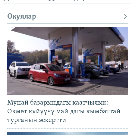
Окуялар
Мунай базарындагы каатчылык:
Өкмөт күйүүчү май дагы кымбаттай
турганын эскертти