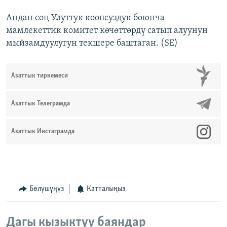
Андан соң Улуттук коопсуздук боюнча
мамлекеттик комитет көчөттөрдү сатып алуунун
мыйзамдуулугун текшере баштаган. (SE)
Азаттык тиркемеси
Азаттык Телеграмда
Азаттык Инстаграмда
Бөлүшүңүз
Катталыңыз
Дагы кызыктуу баяндар