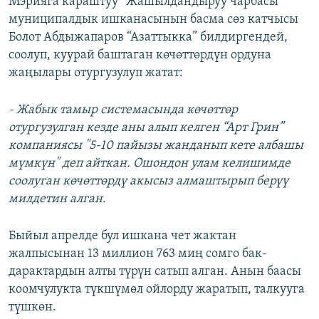
Мэрияга караштуу “Жашылдандыруу чарбасы”
муниципалдык ишканасынын басма сөз катчысы
Болот Абдыжапаров “Азаттыкка” билдиргендей,
соолуп, куурай баштаган көчөттөрдүн ордуна
жаңылары отургузулуп жатат:
- Жабык тамыр системасында көчөттөр
отургузулган кезде аны алып келген “Арт Грин”
компаниясы "5-10 пайызы жанданып кете албашы
мүмкүн" деп айткан. Ошондон улам келишимде
соолуган көчөттөрдү акысыз алмаштырып берүү
милдетин алган.
Быйыл апрелде бул ишкана чет жактан
жалпысынан 13 миллион 763 миң сомго бак-
дарактардын алты түрүн сатып алган. Анын баасы
коомчулукта түкшүмөл ойлорду жаратып, талкууга
түшкөн.