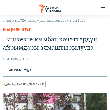
Линктер
Мазмунга
өтүңүз
7-Август, 2026-жыл, жума, Бишкек убактысы 11:45
Навигацияга
ЖАҢЫЛЫКТАР
өтүңүз
ЖАҢЫЛЫКТАР
КЫРГЫЗСТАН
Издөөгө
Бишкекте кымбат көчөттөрдүн
салыңыз
ДҮЙНӨ
КЫРГЫЗСТАН
айрымдары алмаштырылууда
УКРАИНА
САЯСАТ
ДҮЙНӨ
15-Июнь, 2018
АТАЙЫН ИЛИКТӨӨ
ЭКОНОМИКА
БОРБОР АЗИЯ
ТВ ПРОГРАММАЛАР
Бөлүшүңүз
МАДАНИЯТ
ПОДКАСТ
БҮГҮН АЗАТТЫКТА
Бизди Google'дан табыңыз
ӨЗГӨЧӨ ПИКИР
ЭКСПЕРТТЕР ТАЛДАЙТ
БИЗ ЖАНА ДҮЙНӨ
Русский
ДАНИСТЕ