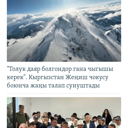
"Толук даяр болгондор гана чыгышы
керек". Кыргызстан Жеңиш чокусу
боюнча жаңы талап сунуштады