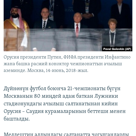
ОНЛАЙН ШЕРИНЕ
ЭЖЕ-СИҢДИЛЕР
АЗАТТЫК+
ЫҢГАЙСЫЗ СУРООЛОР
ЭЕ/АРнун бардык сайттары
Орусия президенти Путин, ФИФА президенти Инфантино
жана башка расмий коноктор чемпионаттын ачылыш
аземинде. Москва, 14-июнь, 2018-жыл.
Дүйнөнүн футбол боюнча 21-чемпионаты бүгүн
Москванын 80 миңдей адам баткан Лужники
стадионундагы ачылыш салтанатынан кийин
Орусия – Саудия курамаларынын беттеши менен
башталды.
Мелдештин алдындагы салтанатта чогулгандарды