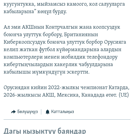
куугунтукка, мыйзамсыз камоого, кол салууларга
кабыларына” көңүл бурду.
Ал эми АКШнын Контрчалгын жана коопсуздук
боюнча улуттук борбору, Британиянын
Киберкоопсуздук боюнча улуттук борбор Орусияга
келип жаткан футбол күйөрмандарына алардын
компьютерлери менен мобилдик телефондору
кибертыңчылардын хакерлик чабуулдарына
кабылышы мүмкүндүгүн эскертти.
Орусиядан кийин 2022-жылкы чемпионат Катарда,
2026-жылкысы АКШ, Мексика, Канадада өтөт. (UE)
Бөлүшүңүз
Катталыңыз
Дагы кызыктуу баяндар