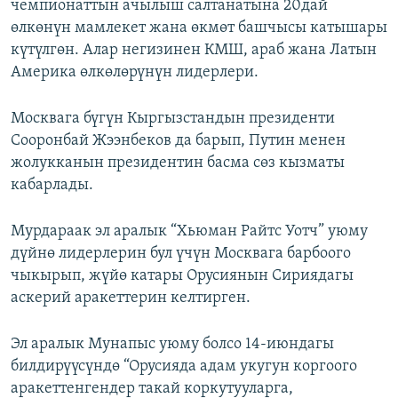
чемпионаттын ачылыш салтанатына 20дай
өлкөнүн мамлекет жана өкмөт башчысы катышары
күтүлгөн. Алар негизинен КМШ, араб жана Латын
Америка өлкөлөрүнүн лидерлери.
Москвага бүгүн Кыргызстандын президенти
Сооронбай Жээнбеков да барып, Путин менен
жолукканын президентин басма сөз кызматы
кабарлады.
Мурдараак эл аралык “Хьюман Райтс Уотч” уюму
дүйнө лидерлерин бул үчүн Москвага барбоого
чыкырып, жүйө катары Орусиянын Сириядагы
аскерий аракеттерин келтирген.
Эл аралык Мунапыс уюму болсо 14-июндагы
билдирүүсүндө “Орусияда адам укугун коргоого
аракеттенгендер такай коркутууларга,