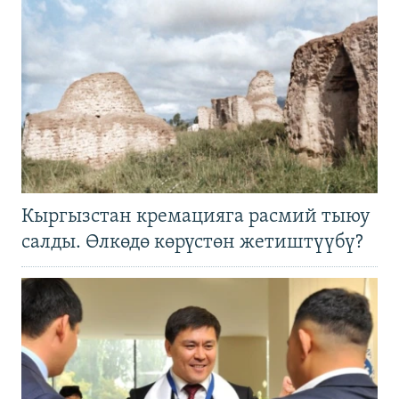
Кыргызстан кремацияга расмий тыюу
салды. Өлкөдө көрүстөн жетиштүүбү?