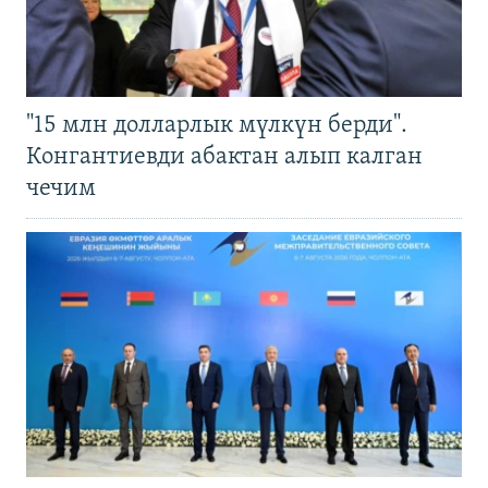
"15 млн долларлык мүлкүн берди".
Конгантиевди абактан алып калган
чечим