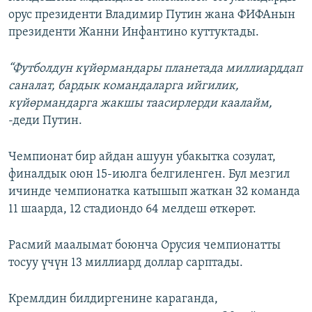
орус президенти Владимир Путин жана ФИФАнын
президенти Жанни Инфантино куттуктады.
“Футболдун күйөрмандары планетада миллиарддап
саналат, бардык командаларга ийгилик,
күйөрмандарга жакшы таасирлерди каалайм,
-деди Путин.
Чемпионат бир айдан ашуун убакытка созулат,
финалдык оюн 15-июлга белгиленген. Бул мезгил
ичинде чемпионатка катышып жаткан 32 команда
11 шаарда, 12 стадиондо 64 мелдеш өткөрөт.
Расмий маалымат боюнча Орусия чемпионатты
тосуу үчүн 13 миллиард доллар сарптады.
Кремлдин билдиргенине караганда,