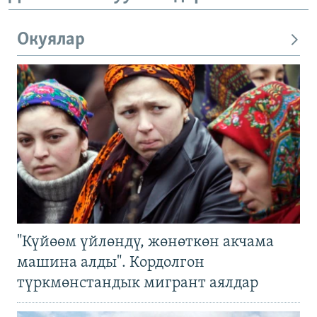
Окуялар
"Күйөөм үйлөндү, жөнөткөн акчама
машина алды". Кордолгон
түркмөнстандык мигрант аялдар