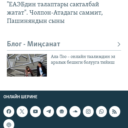
"ЕАЭБдин талаптары сакталбай
жатат". Чолпон-Атадагы саммит,
Пашиняндын сыны
Блог - Миңсанат
Ала-Тоо – онлайн таалимдин эл
аралык бешиги болууга тийиш
ОНЛАЙН ШЕРИНЕ