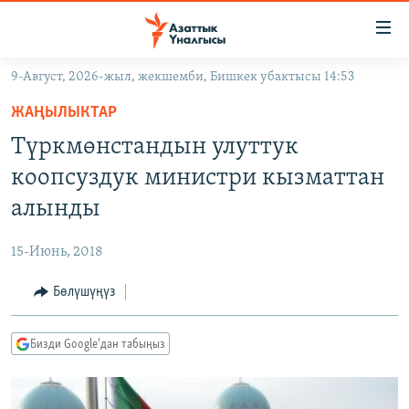
Линктер
Мазмунга
өтүңүз
9-Август, 2026-жыл, жекшемби, Бишкек убактысы 14:53
Навигацияга
ЖАҢЫЛЫКТАР
өтүңүз
ЖАҢЫЛЫКТАР
КЫРГЫЗСТАН
Издөөгө
Түркмөнстандын улуттук
салыңыз
ДҮЙНӨ
КЫРГЫЗСТАН
коопсуздук министри кызматтан
УКРАИНА
САЯСАТ
ДҮЙНӨ
алынды
АТАЙЫН ИЛИКТӨӨ
ЭКОНОМИКА
БОРБОР АЗИЯ
15-Июнь, 2018
ТВ ПРОГРАММАЛАР
МАДАНИЯТ
Бөлүшүңүз
ПОДКАСТ
БҮГҮН АЗАТТЫКТА
ӨЗГӨЧӨ ПИКИР
ЭКСПЕРТТЕР ТАЛДАЙТ
Бизди Google'дан табыңыз
БИЗ ЖАНА ДҮЙНӨ
Русский
ДАНИСТЕ