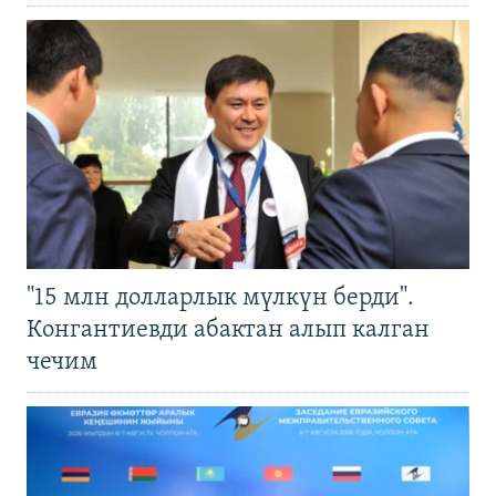
"15 млн долларлык мүлкүн берди".
Конгантиевди абактан алып калган
чечим