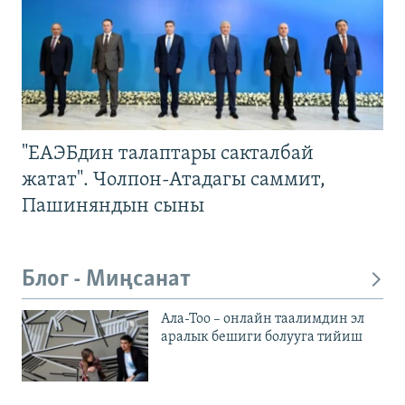
"ЕАЭБдин талаптары сакталбай
жатат". Чолпон-Атадагы саммит,
Пашиняндын сыны
Блог - Миңсанат
Ала-Тоо – онлайн таалимдин эл
аралык бешиги болууга тийиш