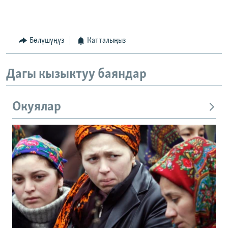
Бөлүшүңүз
Катталыңыз
Дагы кызыктуу баяндар
Окуялар