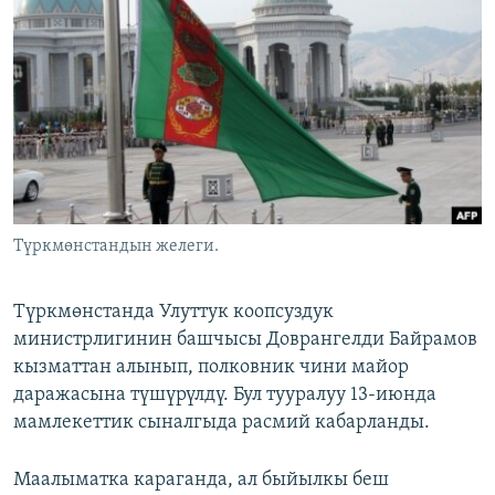
ОНЛАЙН ШЕРИНЕ
ЭЖЕ-СИҢДИЛЕР
АЗАТТЫК+
ЫҢГАЙСЫЗ СУРООЛОР
ЭЕ/АРнун бардык сайттары
Түркмөнстандын желеги.
Түркмөнстанда Улуттук коопсуздук
министрлигинин башчысы Доврангелди Байрамов
кызматтан алынып, полковник чини майор
даражасына түшүрүлдү. Бул тууралуу 13-июнда
мамлекеттик сыналгыда расмий кабарланды.
Маалыматка караганда, ал быйылкы беш