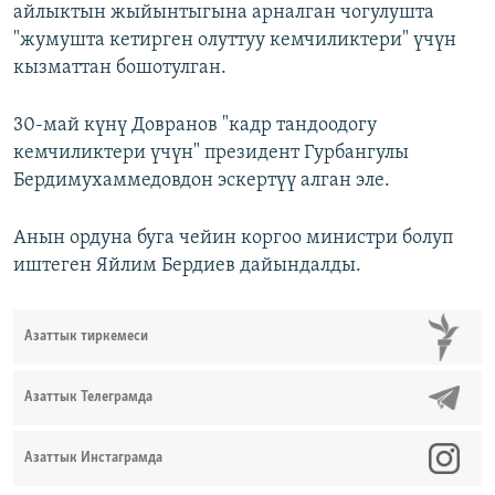
айлыктын жыйынтыгына арналган чогулушта
"жумушта кетирген олуттуу кемчиликтери" үчүн
кызматтан бошотулган.
30-май күнү Довранов "кадр тандоодогу
кемчиликтери үчүн" президент Гурбангулы
Бердимухаммедовдон эскертүү алган эле.
Анын ордуна буга чейин коргоо министри болуп
иштеген Яйлим Бердиев дайындалды.
Азаттык тиркемеси
Азаттык Телеграмда
Азаттык Инстаграмда