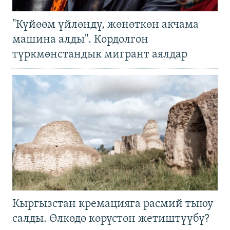
"Күйөөм үйлөндү, жөнөткөн акчама
машина алды". Кордолгон
түркмөнстандык мигрант аялдар
Кыргызстан кремацияга расмий тыюу
салды. Өлкөдө көрүстөн жетиштүүбү?