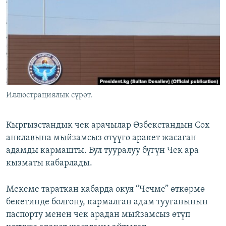
ОНЛАЙН ШЕРИНЕ
ЭЖЕ-СИҢДИЛЕР
АЗАТТЫК+
ЫҢГАЙСЫЗ СУРООЛОР
ЭЕ/АРнун бардык сайттары
Иллюстрациялык сүрөт.
Кыргызстандык чек арачылар Өзбекстандын Сох
анклавына мыйзамсыз өтүүгө аракет жасаган
адамды кармашты. Бул тууралуу бүгүн Чек ара
кызматы кабарлады.
Мекеме тараткан кабарда окуя “Чечме” өткөрмө
бекетинде болгону, кармалган адам тууганынын
паспорту менен чек арадан мыйзамсыз өтүп