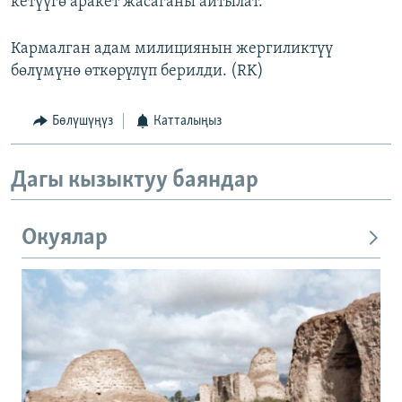
кетүүгө аракет жасаганы айтылат.
Кармалган адам милициянын жергиликтүү
бөлүмүнө өткөрүлүп берилди. (RK)
Бөлүшүңүз
Катталыңыз
Дагы кызыктуу баяндар
Окуялар