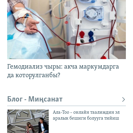
Гемодиализ чыры: акча маркумдарга
да которулганбы?
Блог - Миңсанат
Ала-Тоо – онлайн таалимдин эл
аралык бешиги болууга тийиш