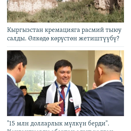
Кыргызстан кремацияга расмий тыюу
салды. Өлкөдө көрүстөн жетиштүүбү?
"15 млн долларлык мүлкүн берди".