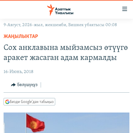
Линктер
Мазмунга
өтүңүз
9-Август, 2026-жыл, жекшемби, Бишкек убактысы 00:08
Навигацияга
ЖАҢЫЛЫКТАР
өтүңүз
ЖАҢЫЛЫКТАР
КЫРГЫЗСТАН
Издөөгө
Сох анклавына мыйзамсыз өтүүгө
салыңыз
ДҮЙНӨ
КЫРГЫЗСТАН
аракет жасаган адам кармалды
УКРАИНА
САЯСАТ
ДҮЙНӨ
16-Июнь, 2018
АТАЙЫН ИЛИКТӨӨ
ЭКОНОМИКА
БОРБОР АЗИЯ
ТВ ПРОГРАММАЛАР
Бөлүшүңүз
МАДАНИЯТ
ПОДКАСТ
БҮГҮН АЗАТТЫКТА
Бизди Google'дан табыңыз
ӨЗГӨЧӨ ПИКИР
ЭКСПЕРТТЕР ТАЛДАЙТ
БИЗ ЖАНА ДҮЙНӨ
Русский
ДАНИСТЕ