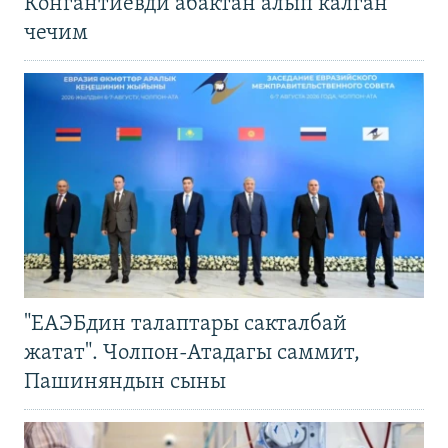
Конгантиевди абактан алып калган
чечим
"ЕАЭБдин талаптары сакталбай
жатат". Чолпон-Атадагы саммит,
Пашиняндын сыны