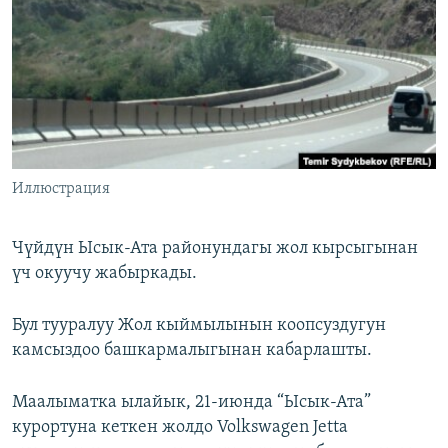
ОНЛАЙН ШЕРИНЕ
ЭЖЕ-СИҢДИЛЕР
АЗАТТЫК+
ЫҢГАЙСЫЗ СУРООЛОР
ЭЕ/АРнун бардык сайттары
Иллюстрация
Чүйдүн Ысык-Ата районундагы жол кырсыгынан
үч окуучу жабыркады.
Бул тууралуу Жол кыймылынын коопсуздугун
камсыздоо башкармалыгынан кабарлашты.
Маалыматка ылайык, 21-июнда “Ысык-Ата”
курортуна кеткен жолдо Volkswagen Jetta