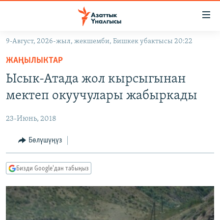
Линктер
Мазмунга
өтүңүз
9-Август, 2026-жыл, жекшемби, Бишкек убактысы 20:22
Навигацияга
ЖАҢЫЛЫКТАР
өтүңүз
ЖАҢЫЛЫКТАР
КЫРГЫЗСТАН
Издөөгө
Ысык-Атада жол кырсыгынан
салыңыз
ДҮЙНӨ
КЫРГЫЗСТАН
мектеп окуучулары жабыркады
УКРАИНА
САЯСАТ
ДҮЙНӨ
23-Июнь, 2018
АТАЙЫН ИЛИКТӨӨ
ЭКОНОМИКА
БОРБОР АЗИЯ
ТВ ПРОГРАММАЛАР
Бөлүшүңүз
МАДАНИЯТ
ПОДКАСТ
БҮГҮН АЗАТТЫКТА
Бизди Google'дан табыңыз
ӨЗГӨЧӨ ПИКИР
ЭКСПЕРТТЕР ТАЛДАЙТ
БИЗ ЖАНА ДҮЙНӨ
Русский
ДАНИСТЕ