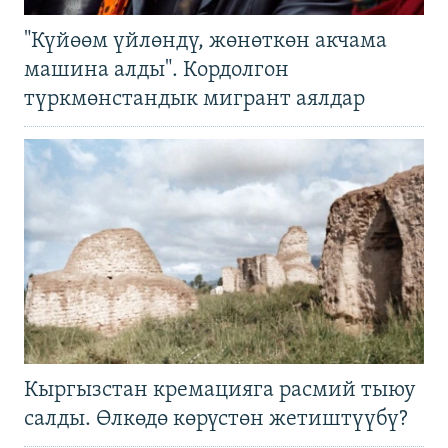
"Күйөөм үйлөндү, жөнөткөн акчама
машина алды". Кордолгон
түркмөнстандык мигрант аялдар
Кыргызстан кремацияга расмий тыюу
салды. Өлкөдө көрүстөн жетиштүүбү?