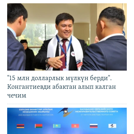
"15 млн долларлык мүлкүн берди".
Конгантиевди абактан алып калган
чечим