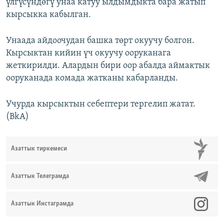
үлгүсүндөгү унаа катуу ылдымдыкта бара жатып
кырсыкка кабылган.
Унаада айдоочудан башка төрт окуучу болгон.
Кырсыктан кийин үч окуучу ооруканага
жеткирилди. Алардын бири оор абалда аймактык
ооруканада комада жатканы кабарланды.
Учурда кырсыктын себептери тергелип жатат.
(BkA)
Азаттык тиркемеси
Азаттык Телеграмда
Азаттык Инстаграмда