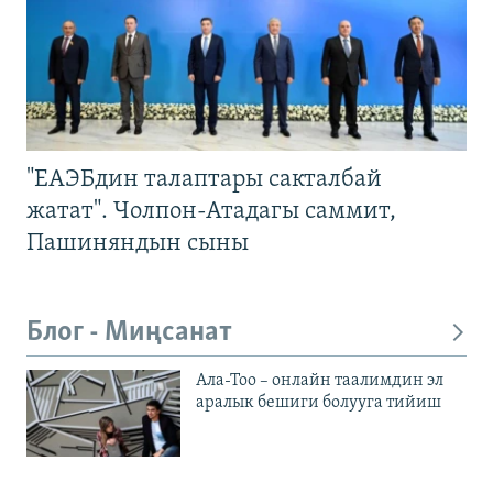
"ЕАЭБдин талаптары сакталбай
жатат". Чолпон-Атадагы саммит,
Пашиняндын сыны
Блог - Миңсанат
Ала-Тоо – онлайн таалимдин эл
аралык бешиги болууга тийиш