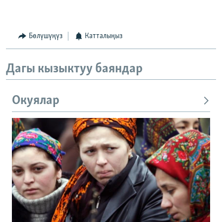
Бөлүшүңүз
Катталыңыз
Дагы кызыктуу баяндар
Окуялар