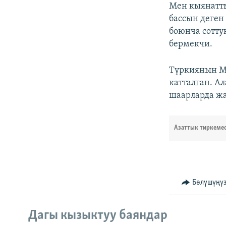
Мен кыянатт
бассын деген 
боюнча сотту
бермекчи.
Түркиянын М
катталган. А
шаарларда жа
Азаттык тиркеме
Бөлүшүңү
Дагы кызыктуу баяндар