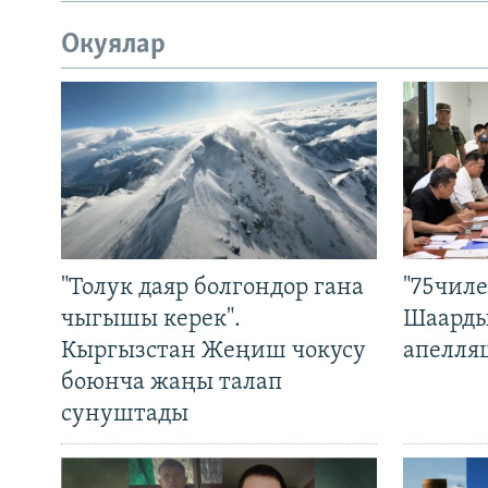
Окуялар
"Толук даяр болгондор гана
"75чиле
чыгышы керек".
Шаарды
Кыргызстан Жеңиш чокусу
апелля
боюнча жаңы талап
сунуштады