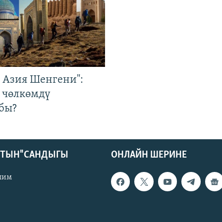
р Азия Шенгени":
 чөлкөмдү
бы?
КТЫН" САНДЫГЫ
ОНЛАЙН ШЕРИНЕ
лим