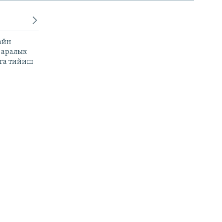
айн
 аралык
га тийиш