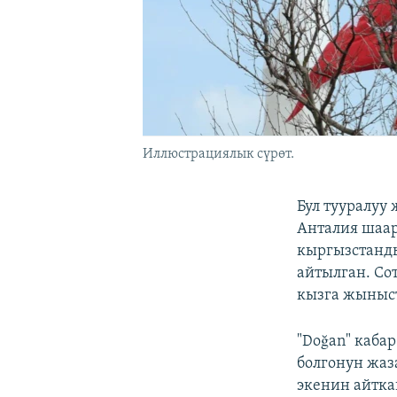
Иллюстрациялык сүрөт.
Бул тууралуу
Анталия шаа
кыргызстанды
айтылган. Со
кызга жыныст
"Doğan" каба
болгонун жаз
экенин айтка