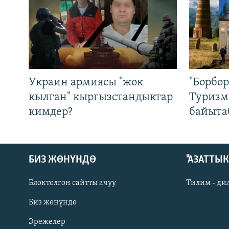
Украин армиясы "жок
"Борбо
кылган" кыргызстандыктар
Туризм
кимдер?
байыта
БИЗ ЖӨНҮНДӨ
"АЗАТТЫ
Блоктолгон сайтты ачуу
Тилим - ди
Биз жөнүндө
Русский
Эрежелер