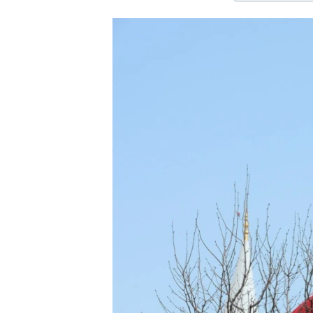
ЭЖЕ-СИҢДИЛЕР
АЗАТТЫК+
ЫҢГАЙСЫЗ СУРООЛОР