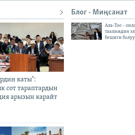
Блог - Миңсанат
Ала-Тоо – онл
таалимдин эл
бешиги болуу
рдин каты":
к сот тараптардын
ция арызын карайт