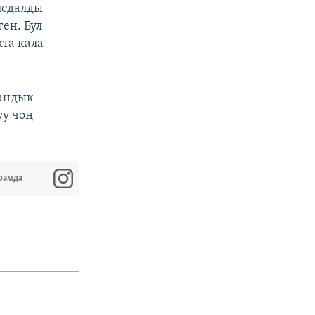
педалды
ен. Бул
та кала
андык
уу чоң
рамда