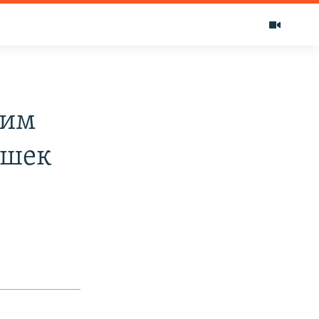
лим
 шек