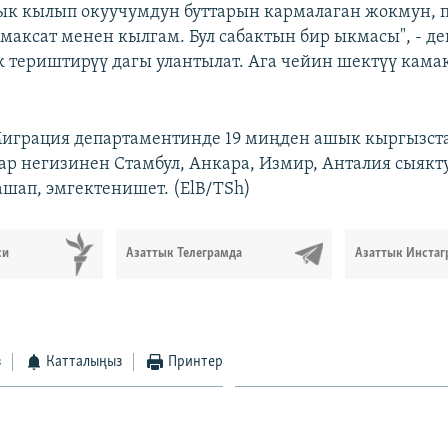
ык кылып окуучумдун буттарын кармалаган жокмун, 
максат менен кылгам. Бул сабактын бир ыкмасы", - дег
к териштирүү дагы улантылат. Ага чейин шектүү камак
играция департaментинде 19 миңден ашык кыргызст
лар негизинен Стамбул, Анкара, Измир, Анталия сыякт
шап, эмгектенишет. (ElB/TSh)
си
Азаттык Телеграмда
Азаттык Инстаг
з
Катталыңыз
Принтер