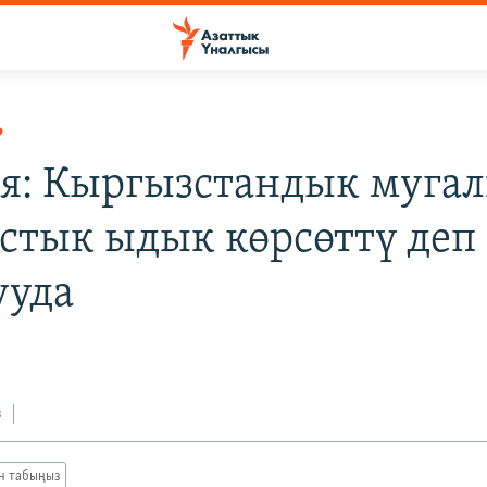
Р
я: Кыргызстандык муга
тык ыдык көрсөттү деп
ууда
з
ан табыңыз