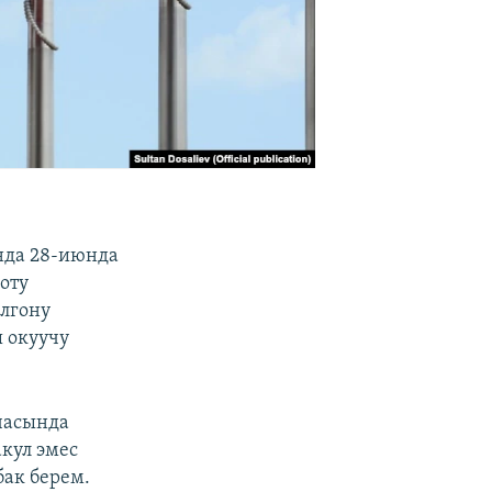
Анда 28-июнда
оту
олгону
ы окуучу
часында
кул эмес
бак берем.