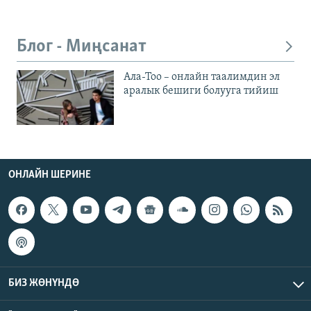
Блог - Миңсанат
Ала-Тоо – онлайн таалимдин эл
аралык бешиги болууга тийиш
ОНЛАЙН ШЕРИНЕ
БИЗ ЖӨНҮНДӨ