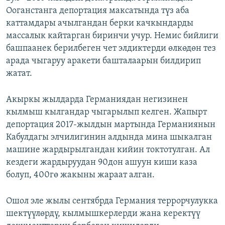
Ооганстанга депортация максатында түз аба
каттамдары ачылгандан берки качкындарды
массалык кайтарган биринчи учур. Немис бийлиги
башпаанек берилбеген чет элдиктерди өлкөдөн тез
арада чыгаруу аракети башталаарын билдирип
жатат.
Акыркы жылдарда Германиядан негизинен
кылмыш кылгандар чыгарылып келген. Жапырт
депортация 2017-жылдын мартында Германиянын
Кабулдагы элчилигинин алдында мина шыкалган
машине жардырылгандан кийин токтотулган. Ал
кездеги жардыруудан 90дон ашуун киши каза
болуп, 400гө жакыны жараат алган.
Ошол эле жылы сентябрда Германия террорчулукка
шектүүлөрдү, кылмышкерлерди жана керектүү