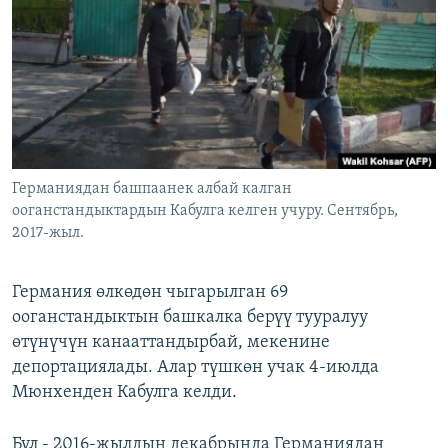
ОНЛАЙН ШЕРИНЕ
ЭЖЕ-СИҢДИЛЕР
АЗАТТЫК+
ЫҢГАЙСЫЗ СУРООЛОР
ЭЕ/АРнун бардык сайттары
Германиядан башпаанек албай калган
ооганстандыктардын Кабулга келген учуру. Сентябрь,
2017-жыл.
Германия өлкөдөн чыгарылган 69
ооганстандыктын башкалка берүү тууралуу
өтүнүчүн канааттандырбай, мекенине
депортациялады. Алар түшкөн учак 4-июлда
Мюнхенден Кабулга келди.
Бул - 2016-жылдын декабрында Германиядан