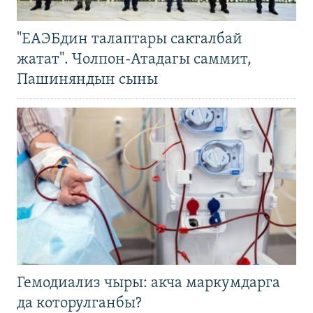
"ЕАЭБдин талаптары сакталбай
жатат". Чолпон-Атадагы саммит,
Пашиняндын сыны
Гемодиализ чыры: акча маркумдарга
да которулганбы?