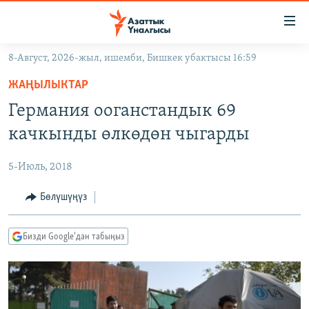
Линктер
Мазмунга
өтүңүз
8-Август, 2026-жыл, ишемби, Бишкек убактысы 16:59
Навигацияга
ЖАҢЫЛЫКТАР
өтүңүз
ЖАҢЫЛЫКТАР
КЫРГЫЗСТАН
Издөөгө
Германия ооганстандык 69
салыңыз
ДҮЙНӨ
КЫРГЫЗСТАН
качкынды өлкөдөн чыгарды
УКРАИНА
САЯСАТ
ДҮЙНӨ
5-Июль, 2018
АТАЙЫН ИЛИКТӨӨ
ЭКОНОМИКА
БОРБОР АЗИЯ
ТВ ПРОГРАММАЛАР
Бөлүшүңүз
МАДАНИЯТ
ПОДКАСТ
БҮГҮН АЗАТТЫКТА
Бизди Google'дан табыңыз
ӨЗГӨЧӨ ПИКИР
ЭКСПЕРТТЕР ТАЛДАЙТ
БИЗ ЖАНА ДҮЙНӨ
Русский
ДАНИСТЕ