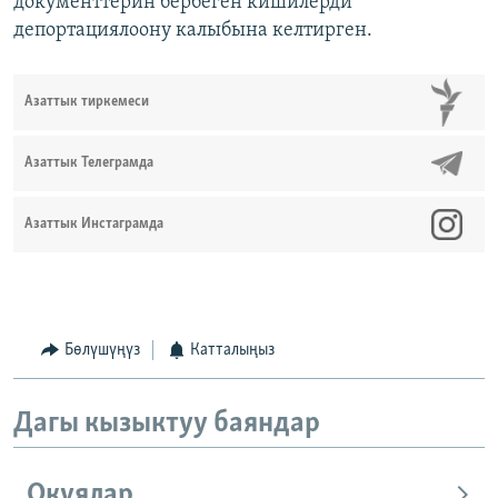
документтерин бербеген кишилерди
депортациялоону калыбына келтирген.
Азаттык тиркемеси
Азаттык Телеграмда
Азаттык Инстаграмда
Бөлүшүңүз
Катталыңыз
Дагы кызыктуу баяндар
Окуялар