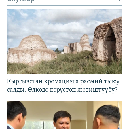
Кыргызстан кремацияга расмий тыюу
салды. Өлкөдө көрүстөн жетиштүүбү?