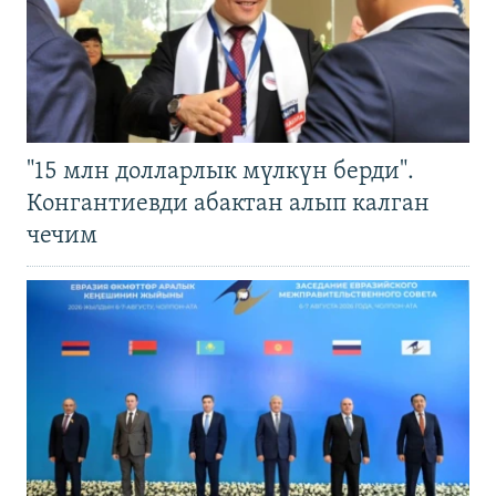
"15 млн долларлык мүлкүн берди".
Конгантиевди абактан алып калган
чечим