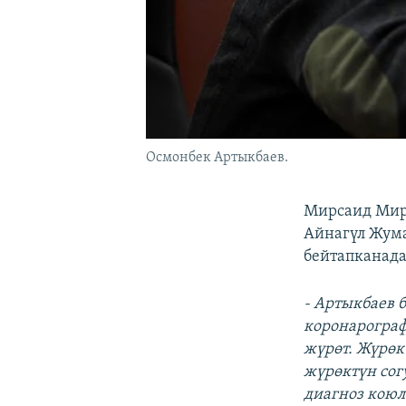
Осмонбек Артыкбаев.
Мирсаид Мирр
Айнагүл Жума
бейтапканада
- Артыкбаев 
коронарограф
жүрөт. Жүрөк
жүрөктүн сог
диагноз коюл