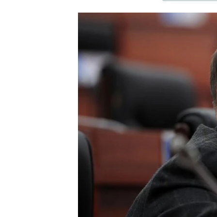
ЭЖЕ-СИҢДИЛЕР
АЗАТТЫК+
ЫҢГАЙСЫЗ СУРООЛОР