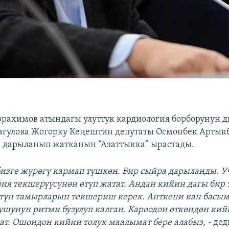
ахимов атындагы улуттук кардиология борборунун д
гулова Жогорку Кеңештин депутаты Осмонбек Артык
 дарыланып жатканын “Азаттыкка” ырастады.
бизге жүрөгү кармап түшкөн. Бир сыйра дарыланды. У
ия текшерүүсүнөн өтүп жатат.
Андан кийин дагы бир 
түн тамырларын текшериш керек. Анткени кан басым
ушунун ритми бузулуп калган. Кароодон өткөндөн кий
ат. Ошондон кийин толук маалымат бере алабыз, -
дед