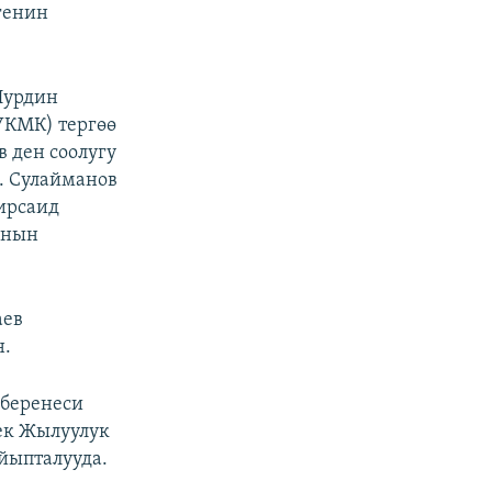
лгенин
Нурдин
УКМК) тергөө
 ден соолугу
. Сулайманов
ирсаид
анын
аев
н.
 беренеси
ек Жылуулук
йыпталууда.