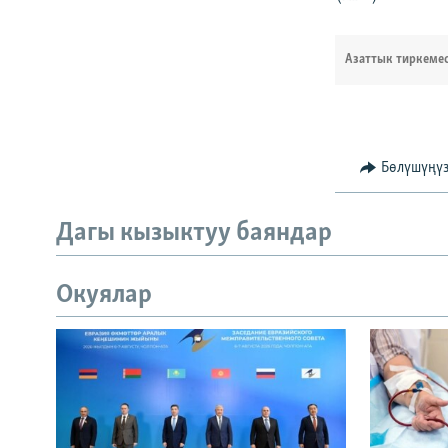
Азаттык тиркеме
Бөлүшүңү
Дагы кызыктуу баяндар
Окуялар