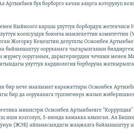
Ал Артыкбаев бул борборго качан аларга которулуп ке
.
менен Кыйноого каршы улуттук борбордун жетекчиси 
луттук коопсуздук боюнча мамлекеттик комитеттин (
рган Жогорку Кеңештин депутаты Осмонбек Артыкбаев
а байланыштуу ооруканага чыгарылганын билдирген
н жүрөгү ооруганын, дарыгерлердин чечими менен М
атындагы улуттук кардиология борборуна жаткырылг
н бир нече маалымат каражаттары Осмонбек Артыкб
гы бир да ооруканага түшпөгөнүн жазып жиберишке
гетика министри Осмонбек Артыкбаевге "Коррупция"
ш иши козголуп, 5-июнда камакка алынган. Ал Бишк
рунун (ЖЭБ) айланасындагы жаңжалга байланыштуу а