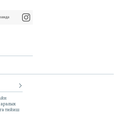
рамда
айн
 аралык
га тийиш