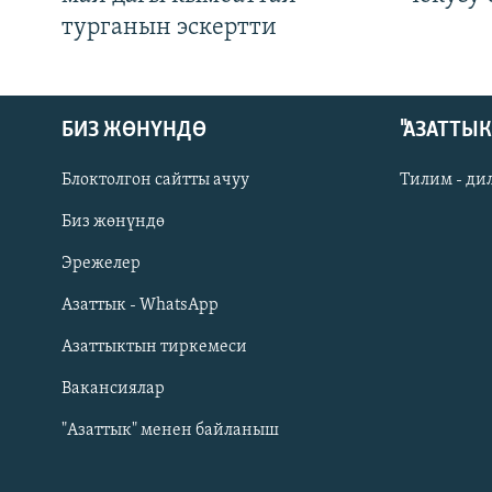
турганын эскертти
БИЗ ЖӨНҮНДӨ
"АЗАТТЫ
Блоктолгон сайтты ачуу
Тилим - ди
Биз жөнүндө
Русский
Эрежелер
Азаттык - WhatsApp
ОНЛАЙН ШЕРИНЕ
Азаттыктын тиркемеси
Вакансиялар
"Азаттык" менен байланыш
ЭЕ/АРнун бардык сайттары