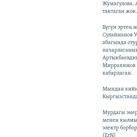
Жумагулова. 
тактаган жок
Бүгүн эртең 
Сулайманов У
абагында оту
начарлаганын
Артыкбаевди
Миррахимов 
кабарлаган.
Мындан кийи
Кыргызстанда
Мурдагы энер
менен кылмы
электр борбо
(ErN)