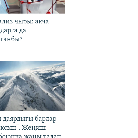
ализ чыры: акча
дарга да
лганбы?
 даярдыгы барлар
ыксын". Жеңиш
 боюнча жаңы талап