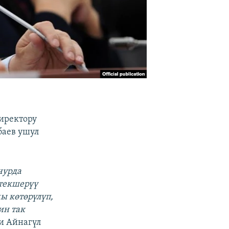
иректору
баев ушул
чурда
текшерүү
ы көтөрүлүп,
ин так
и Айнагүл