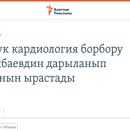
Р
ук кардиология борбору
баевдин дарыланып
нын ырастады
з
ан табыңыз