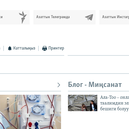
си
Азаттык Телеграмда
Азаттык Инстаг
з
Катталыңыз
Принтер
Блог - Миңсанат
Ала-Тоо – онл
таалимдин эл
бешиги болуу