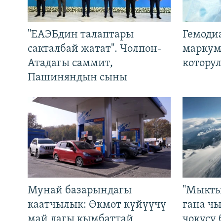
"ЕАЭБдин талаптары
Гемоди
сакталбай жатат". Чолпон-
маркум
Атадагы саммит,
котору
Пашиняндын сыны
Мунай базарындагы
"Мыкты
каатчылык: Өкмөт күйүүчү
гана ч
май дагы кымбаттай
чокусу