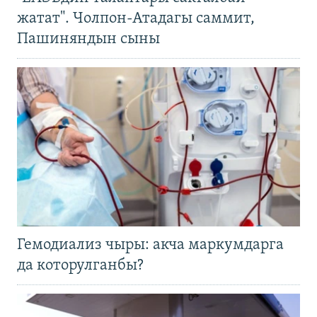
жатат". Чолпон-Атадагы саммит,
Пашиняндын сыны
Гемодиализ чыры: акча маркумдарга
да которулганбы?