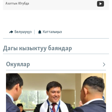
Азаттык Ютубда
Бөлүшүңүз
Катталыңыз
Дагы кызыктуу баяндар
Окуялар