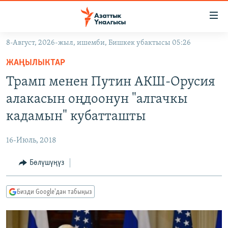
Линктер
Мазмунга
өтүңүз
8-Август, 2026-жыл, ишемби, Бишкек убактысы 05:26
Навигацияга
ЖАҢЫЛЫКТАР
өтүңүз
ЖАҢЫЛЫКТАР
КЫРГЫЗСТАН
Издөөгө
Трамп менен Путин АКШ-Орусия
салыңыз
ДҮЙНӨ
КЫРГЫЗСТАН
алакасын оңдоонун "алгачкы
УКРАИНА
САЯСАТ
ДҮЙНӨ
кадамын" кубатташты
АТАЙЫН ИЛИКТӨӨ
ЭКОНОМИКА
БОРБОР АЗИЯ
16-Июль, 2018
ТВ ПРОГРАММАЛАР
МАДАНИЯТ
Бөлүшүңүз
ПОДКАСТ
БҮГҮН АЗАТТЫКТА
ӨЗГӨЧӨ ПИКИР
ЭКСПЕРТТЕР ТАЛДАЙТ
Бизди Google'дан табыңыз
БИЗ ЖАНА ДҮЙНӨ
Русский
ДАНИСТЕ