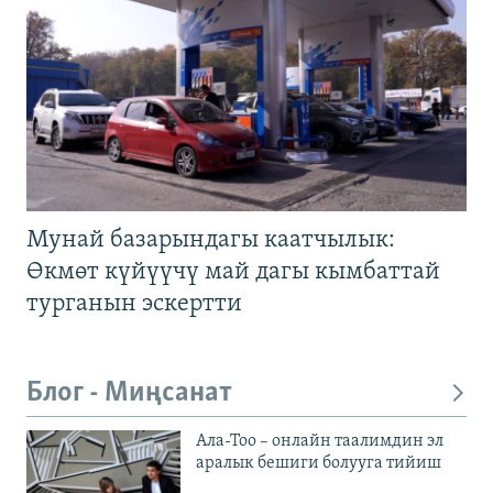
Мунай базарындагы каатчылык:
Өкмөт күйүүчү май дагы кымбаттай
турганын эскертти
Блог - Миңсанат
Ала-Тоо – онлайн таалимдин эл
аралык бешиги болууга тийиш