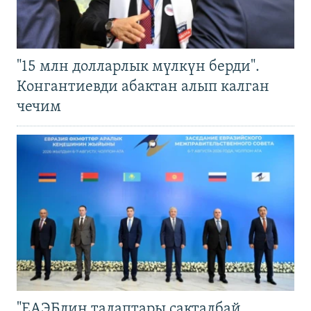
"15 млн долларлык мүлкүн берди".
Конгантиевди абактан алып калган
чечим
"ЕАЭБдин талаптары сакталбай