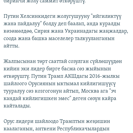
биринчи жолу саммит өткөрүштү.
Путин Хелсинкидеги жолугушууну "ийгиликтүү
жана пайдалуу" болду деп баалап, анда куралды
көзөмөлдөө, Сирия жана Украинадагы жаңжалдар,
соода жана башка маселелер талкууланганын
айтты.
Жалпысынан төрт сааттай созулган сүйлөшүүдөн
кийин эки лидер бирге басма сөз жыйынын
өткөрүштү. Путин Трамп АКШдагы 2016-жылкы
шайлоого Орусиянын ыктымал кийлигишүүсү
тууралуу сөз козгогонун айтып, Москва ага "эч
кандай кийлигишкен эмес" деген сөзүн кайра
кайталады.
Орус лидери шайлоодо Трамптын жеңишин
каалаганын, анткени Республикачылардын