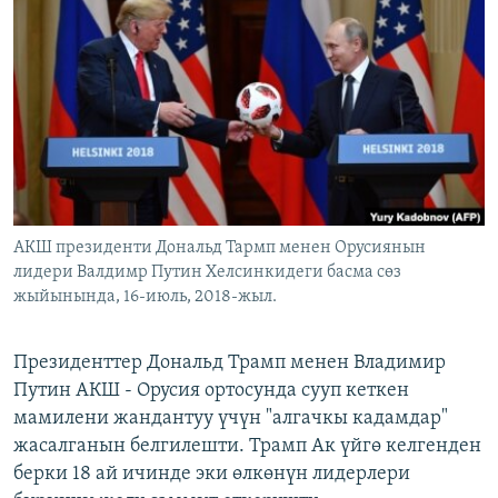
ОНЛАЙН ШЕРИНЕ
ЭЖЕ-СИҢДИЛЕР
АЗАТТЫК+
ЫҢГАЙСЫЗ СУРООЛОР
ЭЕ/АРнун бардык сайттары
АКШ президенти Дональд Тармп менен Орусиянын
лидери Валдимр Путин Хелсинкидеги басма сөз
жыйынында, 16-июль, 2018-жыл.
Президенттер Дональд Трамп менен Владимир
Путин АКШ - Орусия ортосунда сууп кеткен
мамилени жандантуу үчүн "алгачкы кадамдар"
жасалганын белгилешти. Трамп Ак үйгө келгенден
берки 18 ай ичинде эки өлкөнүн лидерлери