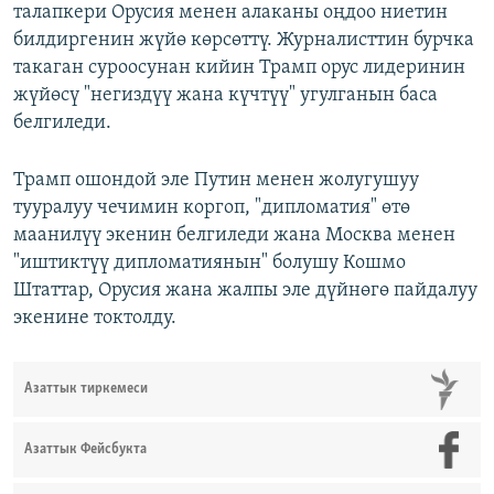
талапкери Орусия менен алаканы оңдоо ниетин
билдиргенин жүйө көрсөттү. Журналисттин бурчка
такаган суроосунан кийин Трамп орус лидеринин
жүйөсү "негиздүү жана күчтүү" угулганын баса
белгиледи.
Трамп ошондой эле Путин менен жолугушуу
тууралуу чечимин коргоп, "дипломатия" өтө
маанилүү экенин белгиледи жана Москва менен
"иштиктүү дипломатиянын" болушу Кошмо
Штаттар, Орусия жана жалпы эле дүйнөгө пайдалуу
экенине токтолду.
Азаттык тиркемеси
Азаттык Фейсбукта