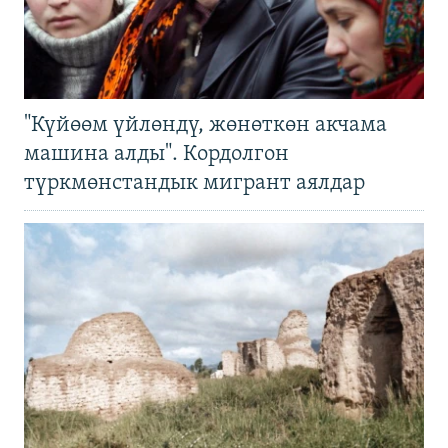
"Күйөөм үйлөндү, жөнөткөн акчама
машина алды". Кордолгон
түркмөнстандык мигрант аялдар