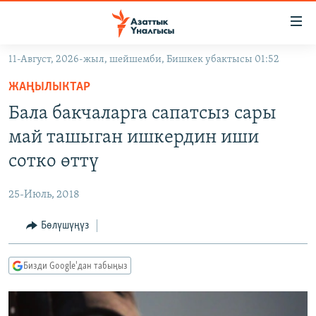
Линктер
Мазмунга
өтүңүз
11-Август, 2026-жыл, шейшемби, Бишкек убактысы 01:52
Навигацияга
ЖАҢЫЛЫКТАР
өтүңүз
ЖАҢЫЛЫКТАР
КЫРГЫЗСТАН
Издөөгө
Бала бакчаларга сапатсыз сары
салыңыз
ДҮЙНӨ
КЫРГЫЗСТАН
май ташыган ишкердин иши
УКРАИНА
САЯСАТ
ДҮЙНӨ
сотко өттү
АТАЙЫН ИЛИКТӨӨ
ЭКОНОМИКА
БОРБОР АЗИЯ
25-Июль, 2018
ТВ ПРОГРАММАЛАР
МАДАНИЯТ
Бөлүшүңүз
ПОДКАСТ
БҮГҮН АЗАТТЫКТА
ӨЗГӨЧӨ ПИКИР
ЭКСПЕРТТЕР ТАЛДАЙТ
Бизди Google'дан табыңыз
БИЗ ЖАНА ДҮЙНӨ
Русский
ДАНИСТЕ