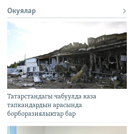
Окуялар
Татарстандагы чабуулда каза
тапкандардын арасында
борборазиялыктар бар