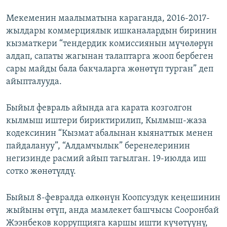
Мекеменин маалыматына караганда, 2016-2017-
жылдары коммерциялык ишканалардын биринин
кызматкери “тендердик комиссиянын мүчөлөрүн
алдап, сапаты жагынан талаптарга жооп бербеген
сары майды бала бакчаларга жөнөтүп турган” деп
айыпталууда.
Быйыл февраль айында ага карата козголгон
кылмыш иштери бириктирилип, Кылмыш-жаза
кодексинин “Кызмат абалынан кыянаттык менен
пайдалануу”, “Алдамчылык” беренелеринин
негизинде расмий айып тагылган. 19-июлда иш
сотко жөнөтүлдү.
Быйыл 8-февралда өлкөнүн Коопсуздук кеңешинин
жыйыны өтүп, анда мамлекет башчысы Сооронбай
Жээнбеков коррупцияга каршы ишти күчөтүүнү,