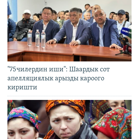
"75чилердин иши": Шаардык сот
апелляциялык арызды кароого
киришти