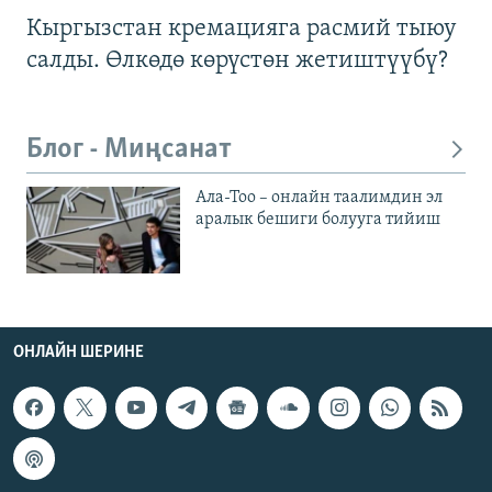
Кыргызстан кремацияга расмий тыюу
салды. Өлкөдө көрүстөн жетиштүүбү?
Блог - Миңсанат
Ала-Тоо – онлайн таалимдин эл
аралык бешиги болууга тийиш
ОНЛАЙН ШЕРИНЕ