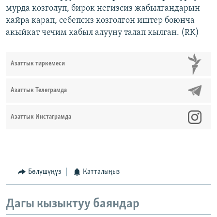
мурда козголуп, бирок негизсиз жабылгандарын
кайра карап, себепсиз козголгон иштер боюнча
акыйкат чечим кабыл алууну талап кылган. (RK)
Азаттык тиркемеси
Азаттык Телеграмда
Азаттык Инстаграмда
Бөлүшүңүз
Катталыңыз
Дагы кызыктуу баяндар