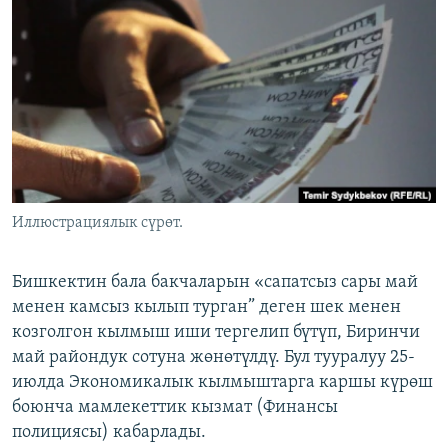
ОНЛАЙН ШЕРИНЕ
ЭЖЕ-СИҢДИЛЕР
АЗАТТЫК+
ЫҢГАЙСЫЗ СУРООЛОР
ЭЕ/АРнун бардык сайттары
Иллюстрациялык сүрөт.
Бишкектин бала бакчаларын «сапатсыз сары май
менен камсыз кылып турган” деген шек менен
козголгон кылмыш иши тергелип бүтүп, Биринчи
май райондук сотуна жөнөтүлдү. Бул тууралуу 25-
июлда Экономикалык кылмыштарга каршы күрөш
боюнча мамлекеттик кызмат (Финансы
полициясы) кабарлады.