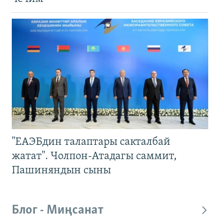
"ЕАЭБдин талаптары сакталбай
жатат". Чолпон-Атадагы саммит,
Пашиняндын сыны
Блог - Миңсанат