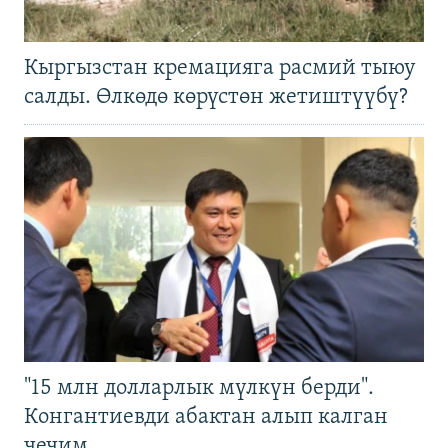
Кыргызстан кремацияга расмий тыюу
салды. Өлкөдө көрүстөн жетиштүүбү?
"15 млн долларлык мүлкүн берди".
Конгантиевди абактан алып калган
чечим