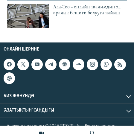
Ала-Тоо – онлайн таалимдин эл
аралык бешиги болууга тийиш
ОНЛАЙН ШЕРИНЕ
БИЗ ЖӨНҮНДӨ
"АЗАТТЫКТЫН" САНДЫГЫ
Азаттык үналгысы © 2026 RFE/RL, Inc. Бардык укуктар
корголгон.