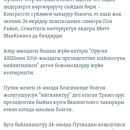
лидерлерге көргөзүлүүчү сыйдын бири –
Конгрессте сүйлөөгө чакыруу боюнча эч план жок
экенин Эл өкүлдөр палатасынын спикери Пол
Райан, Сенаттагы көпчүлүктүн лидери Митч
МакКоннел да билдирди.
Алар мындагы башкы жүйө катары "Орусия
АКШнын 2016-жылдагы президенттик шайлоосуна
кийлигишкен" деген божомолдорду жүйө
келтиришти.
Путин менен 16-июлда Хелсинкиде болгон
жолугушуусун “ийгиликтүү” деп атаган Трамп орус
президентин быйыл күзгө Вашингтонго чакырары
өткөн аптада маалым болгон.
Буга байланыштуу 24-июлда Путиндин кеңешчиси