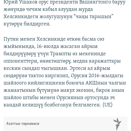
Юрий Ушаков орус президенти Вашингтонго баруу
жөнүндө чечим кабыл алуудан мурда
Хелсинкидеги жолугушунун “чаңы тарашын”
күтөрүн билдирген.
Путин менен Хелсинкиде өткөн басма сөз
жыйынында, 16-июлда жасаган айрым
билдирүүлөрү үчүн Трампты өз мекенинде
оппоненттери, өнөктөштөрү, медиа каражаттары
кескин сындап чыгышкан. Эртеси ал айрым
сөздөрүнө тактоо киргизип, Орусия 2016-жылдагы
шайлоого кийлигишкени боюнча АКШнын чалгын
жамаатынын бүтүмүнө макул экенин, бирок анын
шайлоо штабы менен Орусиянын ортосунда эч
кандай келишүү болбогонун белгилеген. (UE)
Азаттык тиркемеси