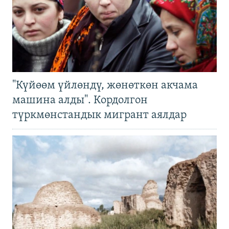
"Күйөөм үйлөндү, жөнөткөн акчама
машина алды". Кордолгон
түркмөнстандык мигрант аялдар