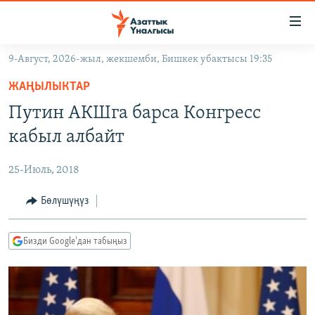
Линктер
Мазмунга
өтүңүз
9-Август, 2026-жыл, жекшемби, Бишкек убактысы 19:35
Навигацияга
ЖАҢЫЛЫКТАР
өтүңүз
ЖАҢЫЛЫКТАР
КЫРГЫЗСТАН
Издөөгө
Путин АКШга барса Конгресс
салыңыз
ДҮЙНӨ
КЫРГЫЗСТАН
кабыл албайт
УКРАИНА
САЯСАТ
ДҮЙНӨ
25-Июль, 2018
АТАЙЫН ИЛИКТӨӨ
ЭКОНОМИКА
БОРБОР АЗИЯ
ТВ ПРОГРАММАЛАР
Бөлүшүңүз
МАДАНИЯТ
ПОДКАСТ
БҮГҮН АЗАТТЫКТА
Бизди Google'дан табыңыз
ӨЗГӨЧӨ ПИКИР
ЭКСПЕРТТЕР ТАЛДАЙТ
БИЗ ЖАНА ДҮЙНӨ
Русский
ДАНИСТЕ