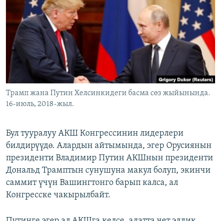
ОНЛАЙН ШЕРИНЕ
ЭЖЕ-СИҢДИЛЕР
АЗАТТЫК+
ЫҢГАЙСЫЗ СУРООЛОР
ЭЕ/АРнун бардык сайттары
Трамп жана Путин Хелсинкидеги басма сөз жыйынында.
16-июль, 2018-жыл.
Бул тууралуу АКШ Конгрессинин лидерлери
билдирүүдө. Алардын айтымында, эгер Орусиянын
президенти Владимир Путин АКШнын президенти
Дональд Трамптын сунушуна макул болуп, экинчи
саммит үчүн Вашингтонго барып калса, ал
Конгресске чакырылбайт.
Путинге эгер ал АКШга келсе, адатта чет элдик