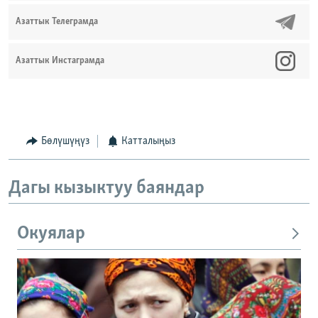
Азаттык Телеграмда
Азаттык Инстаграмда
Бөлүшүңүз
Катталыңыз
Дагы кызыктуу баяндар
Окуялар